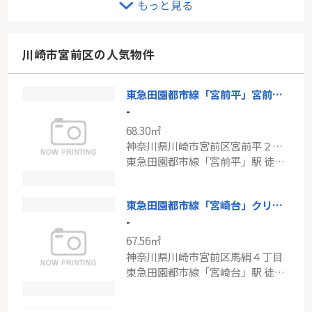
もっと見る
-
98.96㎡
神奈川県川崎市宮前区水沢２丁目
川崎市宮前区の人気物件
東急田園都市線「宮前平」駅 バス17分 「水沢1丁目」 停歩2分
東急田園都市線「宮前平」宮前平アベリア１号棟
東急田園都市線「あざみ野」新築戸建て
-
-
68.30㎡
105.98㎡～110.95㎡
神奈川県川崎市宮前区宮前平２丁目
神奈川県川崎市麻生区虹ケ丘１丁目１４-１
東急田園都市線「宮前平」駅 徒歩6分
東急田園都市線「あざみ野」駅 バス11分 「虹ヶ丘営業所」 停歩3分
東急田園都市線「宮崎台」クリオ宮崎台壱番館
-
67.56㎡
神奈川県川崎市宮前区馬絹４丁目
東急田園都市線「宮崎台」駅 徒歩14分