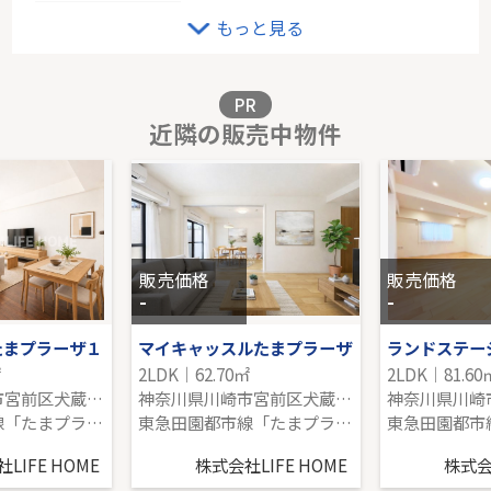
東急田園都市線「鷺沼」新築
もっと見る
-｜3LDK｜77.42㎡｜南西
販売価格を見る
PR
近隣の販売中物件
小田急線「読売ランド前」中古戸建
-｜6LDK｜167.19㎡｜-
販売価格を見る
販売価格
販売価格
-
-
たまプラーザ１
マイキャッスルたまプラーザ
㎡
2LDK｜62.70㎡
2LDK｜81.60
神奈川県川崎市宮前区犬蔵３丁目
神奈川県川崎市宮前区犬蔵２丁目
東急田園都市線「たまプラーザ」駅 徒歩18分
東急田園都市線「たまプラーザ」駅 徒歩16分
LIFE HOME
株式会社LIFE HOME
株式会社