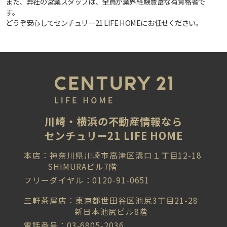
また、弊社の営業スタッフは、全員が業界経験豊富な有資格者で
す。
どうぞ安心してセンチュリー21 LIFE HOMEにお任せください。
川崎・横浜の不動産情報なら
センチュリー21 LIFE HOME
本店：神奈川県川崎市高津区溝口１丁目12-18
SHIMURAビル7階
フリーダイヤル：0120-91-0651
三軒茶屋店：東京都世田谷区池尻3丁目21-28
新日本池尻ビル8階
電話番号：03-6805-2036