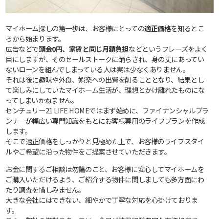
マイホーム探しの第一歩は、お客様にとっての
適正価格
を知るとこ
ろから始まります。
広告などで
頭金0円、家賃と同じ月額負担
などというフレーズをよく
目にしますが、そのセールストークに踊らされ、身の丈にあってい
ないローンを組んでしまっている人は実は少なくありません。
それは後に趣味や外食、娯楽への出費を削ることとなり、結果とし
て楽しみにしていたマイホーム生活が、理想とかけ離れたものにな
ってしまいかねません。
センチュリー21 LIFE HOMEではまず始めに、ファイナンシャルプラ
ンナーが幅広い専門知識をもとにお客様専用のライフプランを作成
します。
そこで適正価格をしっかりと見極めた上で、お客様のライフスタイ
ルやご希望に沿った物件をご提案させていただきます。
お金に関するご相談は勿論のこと、お客様に安心してマイホームを
ご購入いただけるよう、ご紹介する物件に関しましても多方面にわ
たり調査を惜しみません。
大きな会社にはできない、細やかで丁寧な対応を心掛けておりま
す。