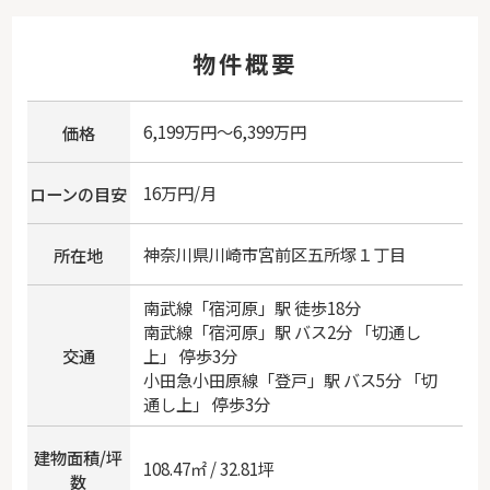
物件概要
6,199万円～6,399万円
価格
16万円/月
ローンの目安
神奈川県
川崎市宮前区
五所塚
１丁目
所在地
南武線
「
宿河原
」駅 徒歩18分
南武線
「
宿河原
」駅 バス2分 「切通し
交通
上」 停歩3分
小田急小田原線
「
登戸
」駅 バス5分 「切
通し上」 停歩3分
建物面積/坪
108.47㎡ / 32.81坪
数