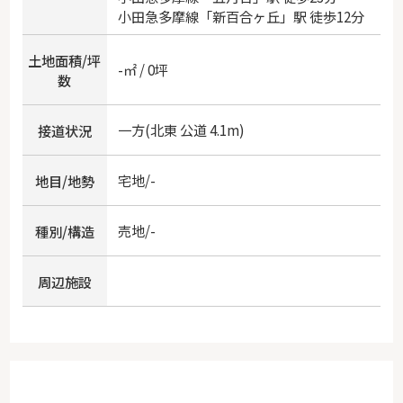
小田急多摩線
「
新百合ヶ丘
」駅 徒歩12分
土地面積/坪
-㎡ / 0坪
数
一方(北東 公道 4.1m)
接道状況
宅地/-
地目/地勢
売地/-
種別/構造
周辺施設