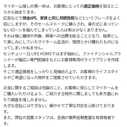
マイホーム探しの第一歩は、お客様にとっての
適正価格
を知るとこ
ろから始まります。
広告などで
頭金0円、家賃と同じ月額負担
などというフレーズをよく
目にしますが、そのセールストークに踊らされ、身の丈にあってい
ないローンを組んでしまっている人は実は少なくありません。
それは後に趣味や外食、娯楽への出費を削ることとなり、結果とし
て楽しみにしていたマイホーム生活が、理想とかけ離れたものにな
ってしまいかねません。
センチュリー21 LIFE HOMEではまず始めに、ファイナンシャルプラ
ンナーが幅広い専門知識をもとにお客様専用のライフプランを作成
します。
そこで適正価格をしっかりと見極めた上で、お客様のライフスタイ
ルやご希望に沿った物件をご提案させていただきます。
お金に関するご相談は勿論のこと、お客様に安心してマイホームを
ご購入いただけるよう、ご紹介する物件に関しましても多方面にわ
たり調査を惜しみません。
大きな会社にはできない、細やかで丁寧な対応を心掛けておりま
す。
また、弊社の営業スタッフは、全員が業界経験豊富な有資格者で
す。