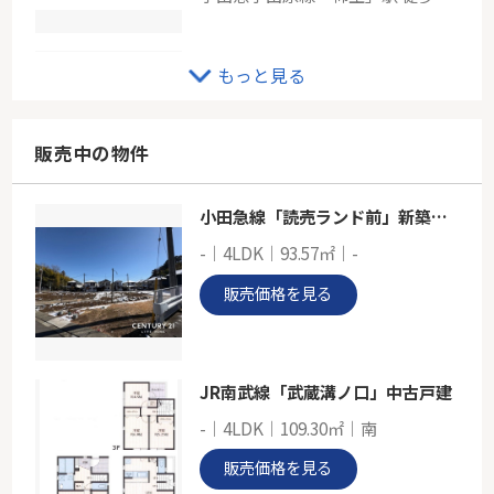
小田急線「新百合ヶ丘」中古戸建
もっと見る
-
101.85㎡
神奈川県川崎市麻生区王禅寺
販売中の物件
東急田園都市線「たまプラーザ」駅 バス19分 「王禅寺口」 停歩4分
小田急線「読売ランド前」新築分譲
小田急線「新百合ヶ丘」条件なし土地
-｜4LDK｜93.57㎡｜-
-
218.64㎡
販売価格を見る
神奈川県川崎市麻生区王禅寺東３丁目
小田急小田原線「新百合ヶ丘」駅 バス10分 「三井第四住宅」 停歩4分
JR南武線「武蔵溝ノ口」中古戸建
-｜4LDK｜109.30㎡｜南
販売価格を見る