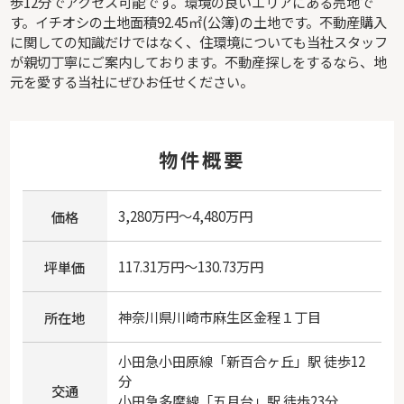
歩12分でアクセス可能です。環境の良いエリアにある売地で
す。イチオシの土地面積92.45㎡(公簿)の土地です。不動産購入
に関しての知識だけではなく、住環境についても当社スタッフ
が親切丁寧にご案内しております。不動産探しをするなら、地
元を愛する当社にぜひお任せください。
物件概要
3,280万円～4,480万円
価格
117.31万円～130.73万円
坪単価
神奈川県
川崎市麻生区
金程
１丁目
所在地
小田急小田原線
「
新百合ヶ丘
」駅 徒歩12
分
交通
小田急多摩線
「
五月台
」駅 徒歩23分