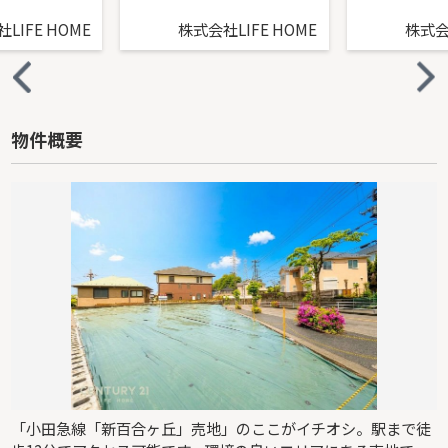
LIFE HOME
株式会社LIFE HOME
株式会社
物件概要
「小田急線「新百合ヶ丘」売地」のここがイチオシ。駅まで徒