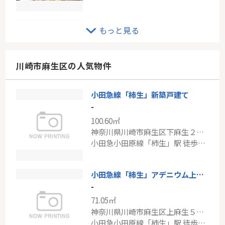
小田急線「玉川学園前」新築分譲
もっと見る
-
97.09㎡
神奈川県横浜市青葉区奈良町
川崎市麻生区の人気物件
小田急小田原線「玉川学園前」駅 徒歩22分
小田急線「柿生」新築戸建て
ＪＲ南武線「武蔵中原」ライオンズマンション武蔵中原
-
-
100.60㎡
52.63㎡
神奈川県川崎市麻生区下麻生２丁目
神奈川県川崎市中原区下小田中６丁目
小田急小田原線「柿生」駅 徒歩22分
南武線「武蔵中原」駅 徒歩13分
小田急線「柿生」アデニウム上麻生ザ・レジデンス
-
71.05㎡
神奈川県川崎市麻生区上麻生５丁目
小田急小田原線「柿生」駅 徒歩9分