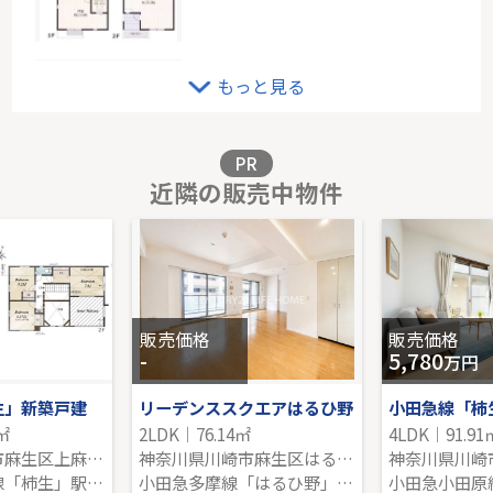
横浜妙蓮寺シティハウス
もっと見る
5階｜3LDK｜74.94㎡｜南西
販売価格を見る
PR
近隣の販売中物件
グリーンライン「東山田」新築戸建
-｜5LDK｜102.06㎡｜南
販売価格を見る
販売価格
販売価格
-
5,780
万円
生」新築戸建
リーデンススクエアはるひ野
小田急線「柿
0㎡
2LDK｜76.14㎡
4LDK｜91.91
神奈川県川崎市麻生区上麻生７丁目
神奈川県川崎市麻生区はるひ野１丁目
小田急小田原線「柿生」駅 徒歩20分
小田急多摩線「はるひ野」駅 徒歩4分