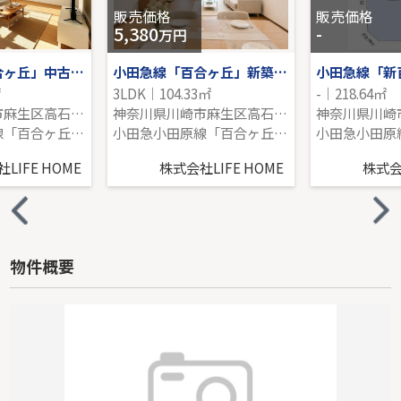
販売価格
販売価格
5,380
-
万円
小田急線「百合ヶ丘」中古戸建
小田急線「百合ヶ丘」新築戸建て
㎡
3LDK｜104.33㎡
-｜218.64㎡
神奈川県川崎市麻生区高石１丁目
神奈川県川崎市麻生区高石６丁目
小田急小田原線「百合ヶ丘」駅 徒歩2分
小田急小田原線「百合ヶ丘」駅 徒歩15分
LIFE HOME
株式会社LIFE HOME
株式会社
物件概要