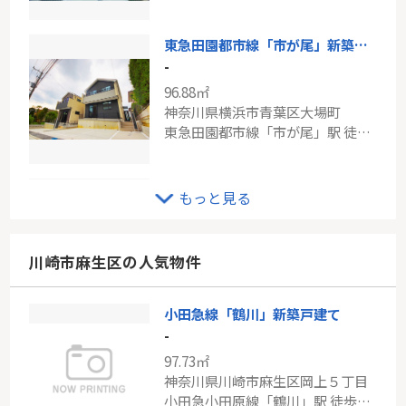
東急田園都市線「市が尾」新築分譲
-
96.88㎡
神奈川県横浜市青葉区大場町
東急田園都市線「市が尾」駅 徒歩13分
東急新横浜線「新綱島」シティパル綱島
もっと見る
-
124.00㎡
神奈川県横浜市港北区綱島東１丁目
川崎市麻生区の人気物件
東急新横浜線「新綱島」駅 徒歩3分
小田急線「鶴川」新築戸建て
ブルーライン「舞岡」新築戸建て
-
-
97.73㎡
94.81㎡
神奈川県川崎市麻生区岡上５丁目
神奈川県横浜市港南区日限山３丁目
小田急小田原線「鶴川」駅 徒歩14分