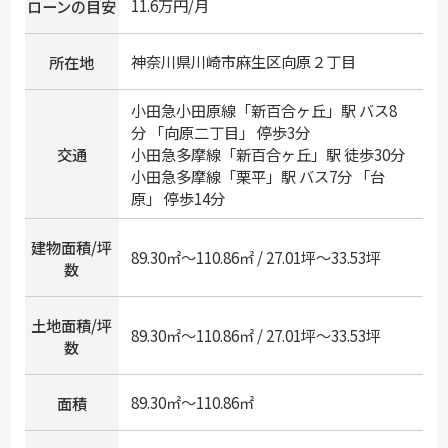
11.6万円/月
ローンの目安
神奈川県
川崎市麻生区
向原
２丁目
所在地
小田急小田原線
「
新百合ヶ丘
」駅 バス8
分 「向原二丁目」 停歩3分
交通
小田急多摩線
「
新百合ヶ丘
」駅 徒歩30分
小田急多摩線
「
栗平
」駅 バス7分 「台
原」 停歩14分
建物面積/坪
89.30㎡～110.86㎡ / 27.01坪～33.53坪
数
土地面積/坪
89.30㎡～110.86㎡ / 27.01坪～33.53坪
数
89.30㎡～110.86㎡
面積