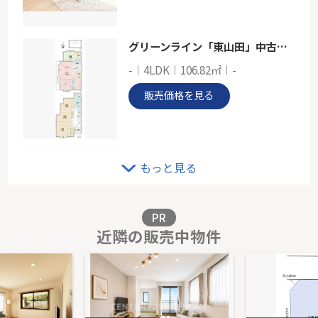
小田急小田原線「柿生」駅 徒歩9分
グリーンライン「東山田」中古戸建
-｜4LDK｜106.82㎡｜-
販売価格を見る
小田急線「新百合ヶ丘」新築分譲
もっと見る
-｜3LDK｜98.22㎡｜北東
販売価格を見る
PR
近隣の販売中物件
日吉ダイヤモンドマンション２号館
3階｜2LDK｜52.13㎡｜南西
販売価格を見る