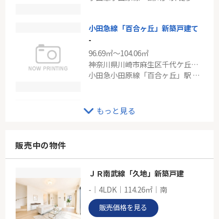
ブルーライン「舞岡」駅 バス6分 「港南プラザ前」 停歩5分
小田急線「百合ヶ丘」新築戸建て
-
96.69㎡～104.06㎡
神奈川県川崎市麻生区千代ケ丘３丁目
小田急小田原線「百合ヶ丘」駅 徒歩13分
小田急線「読売ランド前」新築分譲
もっと見る
-
87.77㎡
神奈川県川崎市麻生区細山４丁目
販売中の物件
小田急小田原線「読売ランド前」駅 徒歩23分
ＪＲ南武線「久地」新築戸建
小田急線「柿生」アデニウム上麻生
-｜4LDK｜114.26㎡｜南
-
70.01㎡～76.19㎡
販売価格を見る
神奈川県川崎市麻生区上麻生５丁目