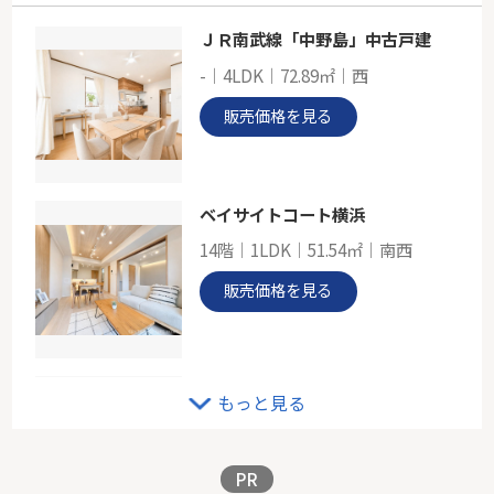
ＪＲ南武線「中野島」中古戸建
小田急線「柿生」麻生台団地32号棟
-｜4LDK｜72.89㎡｜西
-
46.41㎡
販売価格を見る
神奈川県川崎市麻生区王禅寺西８丁目
小田急小田原線「柿生」駅 徒歩17分
ベイサイトコート横浜
14階｜1LDK｜51.54㎡｜南西
販売価格を見る
小田急線「読売ランド前」新築分譲
もっと見る
-｜4LDK｜104.12㎡｜南
販売価格を見る
PR