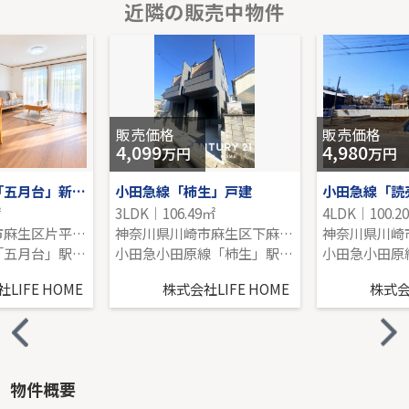
近隣の販売中物件
小田急線「百合ヶ丘」中古戸建
-｜4LDK｜122.55㎡｜南
販売価格を見る
販売価格
販売価格
4,099
4,980
万円
万円
小田急多摩線「五月台」新築分譲
小田急線「柿生」戸建
㎡
3LDK｜106.49㎡
4LDK｜100.2
神奈川県川崎市麻生区片平１丁目
神奈川県川崎市麻生区下麻生２丁目
小田急多摩線「五月台」駅 徒歩9分
小田急小田原線「柿生」駅 徒歩20分
LIFE HOME
株式会社LIFE HOME
株式会社
物件概要