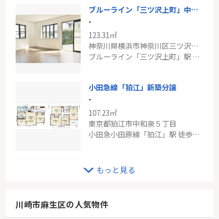
ブルーライン「三ツ沢上町」中古戸建
-
123.31㎡
神奈川県横浜市神奈川区三ツ沢南町
ブルーライン「三ツ沢上町」駅 徒歩6分
小田急線「狛江」新築分譲
-
107.23㎡
東京都狛江市中和泉５丁目
小田急小田原線「狛江」駅 徒歩17分
ＪＲ南武線「矢野口」新築分譲
もっと見る
-
106.19㎡
東京都稲城市矢野口
川崎市麻生区の人気物件
南武線「矢野口」駅 徒歩9分