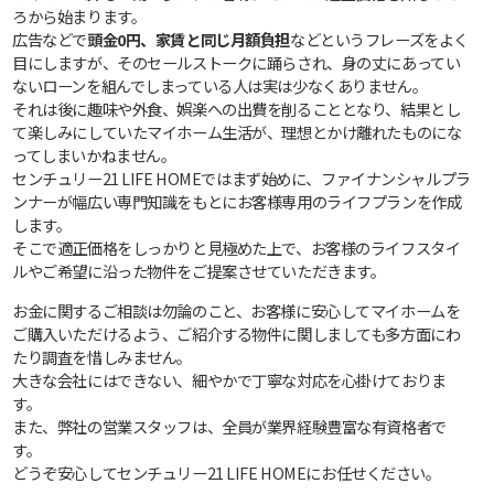
ろから始まります。
広告などで
頭金0円、家賃と同じ月額負担
などというフレーズをよく
目にしますが、そのセールストークに踊らされ、身の丈にあってい
ないローンを組んでしまっている人は実は少なくありません。
それは後に趣味や外食、娯楽への出費を削ることとなり、結果とし
て楽しみにしていたマイホーム生活が、理想とかけ離れたものにな
ってしまいかねません。
センチュリー21 LIFE HOMEではまず始めに、ファイナンシャルプラ
ンナーが幅広い専門知識をもとにお客様専用のライフプランを作成
します。
そこで適正価格をしっかりと見極めた上で、お客様のライフスタイ
ルやご希望に沿った物件をご提案させていただきます。
お金に関するご相談は勿論のこと、お客様に安心してマイホームを
ご購入いただけるよう、ご紹介する物件に関しましても多方面にわ
たり調査を惜しみません。
大きな会社にはできない、細やかで丁寧な対応を心掛けておりま
す。
また、弊社の営業スタッフは、全員が業界経験豊富な有資格者で
す。
どうぞ安心してセンチュリー21 LIFE HOMEにお任せください。