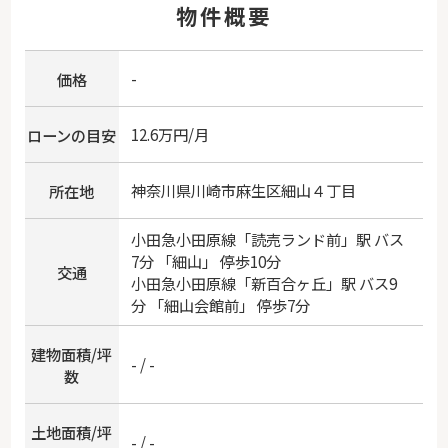
物件概要
-
価格
12.6万円/月
ローンの目安
神奈川県
川崎市麻生区
細山
４丁目
所在地
小田急小田原線
「
読売ランド前
」駅 バス
7分 「細山」 停歩10分
交通
小田急小田原線
「
新百合ヶ丘
」駅 バス9
分 「細山会館前」 停歩7分
建物面積/坪
- / -
数
土地面積/坪
- / -