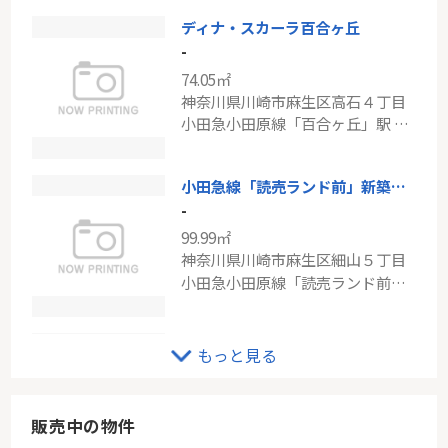
ディナ・スカーラ百合ヶ丘
ＪＲ京浜東北線「川崎」中古戸建
-
-
74.05㎡
109.60㎡
神奈川県川崎市麻生区高石４丁目
神奈川県川崎市川崎区浜町３丁目
小田急小田原線「百合ヶ丘」駅 徒歩9分
京浜東北線「川崎」駅 バス12分 「四ッ角」 停歩3分
小田急線「読売ランド前」新築戸建て
-
99.99㎡
神奈川県川崎市麻生区細山５丁目
小田急小田原線「読売ランド前」駅 徒歩16分
小田急線「新百合ヶ丘」新築分譲
もっと見る
-
101.85㎡
神奈川県川崎市麻生区王禅寺西５丁目
販売中の物件
小田急小田原線「新百合ヶ丘」駅 徒歩19分