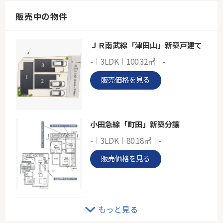
92.45㎡～92.70㎡
神奈川県川崎市麻生区金程１丁目
販売中の物件
小田急小田原線「新百合ヶ丘」駅 徒歩12分
ＪＲ南武線「津田山」新築戸建て
小田急多摩線「新百合ヶ丘」新築分譲
-｜3LDK｜100.32㎡｜-
-
84.48㎡
販売価格を見る
神奈川県川崎市麻生区金程１丁目
小田急多摩線「新百合ヶ丘」駅 徒歩15分
小田急線「町田」新築分譲
-｜3LDK｜80.18㎡｜-
販売価格を見る
JR南武線「向河原」売地
もっと見る
-｜-｜68.80㎡｜-