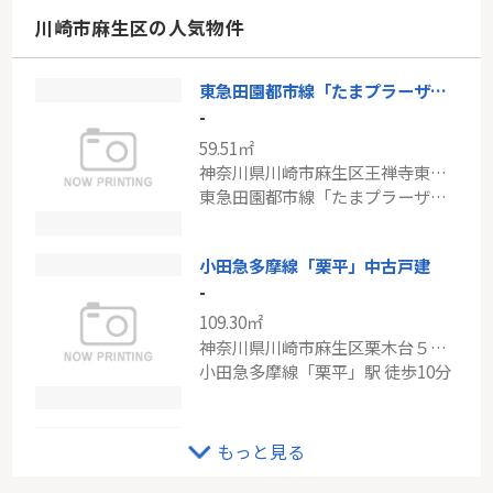
神奈川県横浜市神奈川区白幡東町
川崎市麻生区の人気物件
東急東横線「東白楽」駅 徒歩16分
東急田園都市線「たまプラーザ」たまプラーザ西パークホームズ
ブルーライン「センター北」中古戸建
-
-
59.51㎡
100.19㎡
神奈川県川崎市麻生区王禅寺東３丁目
神奈川県横浜市都筑区荏田東町
東急田園都市線「たまプラーザ」駅 バス15分 「日吉の辻」 停歩3分
ブルーライン「センター北」駅 徒歩16分
小田急多摩線「栗平」中古戸建
-
109.30㎡
神奈川県川崎市麻生区栗木台５丁目
小田急多摩線「栗平」駅 徒歩10分
小田急線「新百合ヶ丘」売地
もっと見る
-