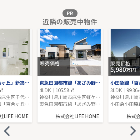
販売価格を見る
PR
近隣の販売中物件
コスモ玉川学園前
2階｜3LDK｜75.11㎡｜西
販売価格を見る
販売価格
販売価格
-
5,980
万円
小田急線「百合ヶ丘」新築戸建て
東急田園都市線「あざみ野」新築戸建
6㎡
4LDK｜105.58㎡
3LDK｜99.36
神奈川県川崎市麻生区千代ケ丘６丁目
神奈川県川崎市麻生区虹ケ丘１丁目
小田急小田原線「百合ヶ丘」駅 徒歩16分
東急田園都市線「あざみ野」駅 バス9分 「虹ヶ丘小学校」 停歩5分
LIFE HOME
株式会社LIFE HOME
株式会社