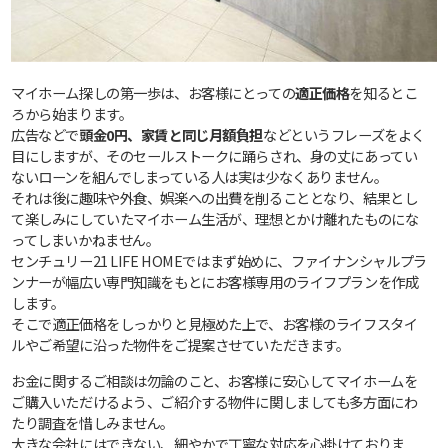
マイホーム探しの第一歩は、お客様にとっての
適正価格
を知るとこ
ろから始まります。
広告などで
頭金0円、家賃と同じ月額負担
などというフレーズをよく
目にしますが、そのセールストークに踊らされ、身の丈にあってい
ないローンを組んでしまっている人は実は少なくありません。
それは後に趣味や外食、娯楽への出費を削ることとなり、結果とし
て楽しみにしていたマイホーム生活が、理想とかけ離れたものにな
ってしまいかねません。
センチュリー21 LIFE HOMEではまず始めに、ファイナンシャルプラ
ンナーが幅広い専門知識をもとにお客様専用のライフプランを作成
します。
そこで適正価格をしっかりと見極めた上で、お客様のライフスタイ
ルやご希望に沿った物件をご提案させていただきます。
お金に関するご相談は勿論のこと、お客様に安心してマイホームを
ご購入いただけるよう、ご紹介する物件に関しましても多方面にわ
たり調査を惜しみません。
大きな会社にはできない、細やかで丁寧な対応を心掛けておりま