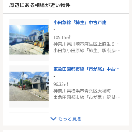
周辺にある相場が近い物件
小田急線「柿生」中古戸建
-
105.15㎡
神奈川県川崎市麻生区上麻生６丁目
小田急小田原線「柿生」駅 徒歩7分
東急田園都市線「市が尾」中古戸建
-
96.33㎡
神奈川県横浜市青葉区大場町
東急田園都市線「市が尾」駅 徒歩20分
東急東横線「東白楽」中古戸建
もっと見る
-
92.33㎡