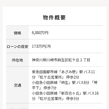
物件概要
6,880万円
価格
17.8万円/月
ローンの目安
神奈川県
川崎市麻生区
虹ケ丘
１丁目
所在地
東急田園都市線
「
あざみ野
」駅 バス11
分 「虹ケ丘営業所」 停歩2分
小田急小田原線
「
柿生
」駅 バス8分 「琴
交通
平下」 停歩7分
小田急小田原線
「
新百合ヶ丘
」駅 バス16
分 「虹が丘営業所」 停歩3分