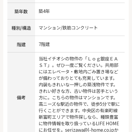
築4年
築年数
マンション/鉄筋コンクリート
種別/構造
7階建
階建
当社イチオシの物件の「Ｌｏｇ銀座ＥＡ
ＳＴ」。ぜひ一度ご覧ください。共用部
にはエレベータ・敷地内ごみ置き場など
が備わっておりとても充実しています。
内装もきれいな一押しの築浅物件です。
きれい好きな方、古い物件は苦手という
備考
方に。こちらの物件はマンションです。
高ニーズな駅近の物件で、徒歩5分で駅に
行くことができます。中央区の有楽町線
新富町エリアで物件探しなら、種類豊富
に物件情報を取り扱っているLIFE HOME
にお任せを。serizawa@l-home.co.jpか