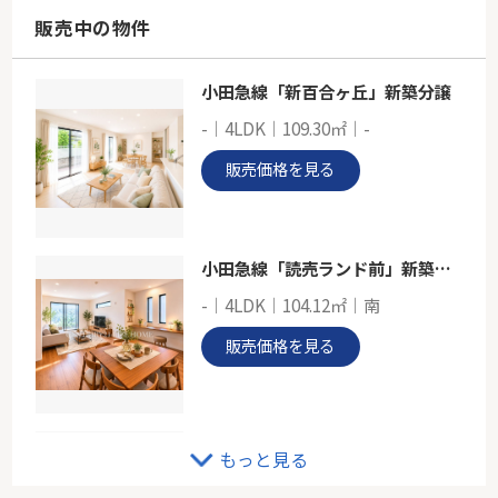
東京都世田谷区若林１丁目
販売中の物件
東急田園都市線「三軒茶屋」駅 徒歩8分
小田急線「新百合ヶ丘」新築分譲
小田急線「向ヶ丘遊園」デュオステージ向ヶ丘遊園
-｜4LDK｜109.30㎡｜-
-
40.87㎡
販売価格を見る
神奈川県川崎市多摩区登戸
小田急小田原線「向ヶ丘遊園」駅 徒歩2分
小田急線「読売ランド前」新築分譲
-｜4LDK｜104.12㎡｜南
販売価格を見る
ＪＲ南武線「武蔵中原」新築戸建
もっと見る
-｜3LDK｜78.24㎡｜南東