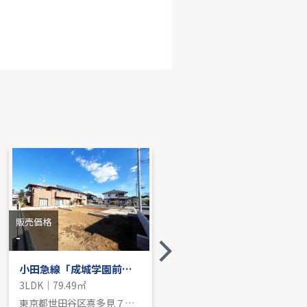
横浜市南区睦町２丁目
K｜100.60㎡｜-
売価格を見る
販売価格
販売価格
-
8,580
万円
小田急線「成城学園前」新築分譲
パルテール砧
3LDK｜79.49㎡
3LDK｜67.83㎡
東京都世田谷区喜多見７丁目
東京都世田谷区砧４丁目