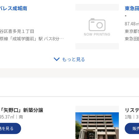
パレス成城南
東急
-
87.48
谷区喜多見１丁目
東京都
小田急小田原線「成城学園前」駅 バス8分 「下宿」 停歩11分
東急田
もっと見る
都市線「二子玉川」新築分譲
オー
-
96.44
谷区鎌田２丁目
東京都
東急田園都市線「二子玉川」駅 バス7分 「砧本村」 停歩3分
京王線
線「矢野口」新築分譲
95.37㎡｜南
1階｜3
格を見る
販