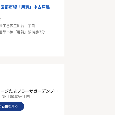
田園都市線「用賀」中古戸建
㎡
世田谷区玉川台１丁目
園都市線「用賀」駅 徒歩7分
ベル桜上水
㎡
世田谷区桜上水５丁目
「桜上水」駅 徒歩7分
リステージたまプラーザガーデンプレイス
LDK｜80.62㎡｜西
売価格を見る