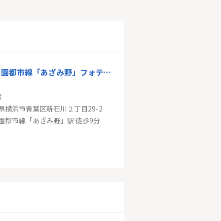
東急田園都市線「あざみ野」フォティーニアたまプラーザ
㎡
県横浜市青葉区新石川２丁目29-2
園都市線「あざみ野」駅 徒歩9分
【リノベーション済・新耐震基準マンション】向河原シティハイツ
㎡
県川崎市中原区下沼部
「向河原」駅 徒歩1分