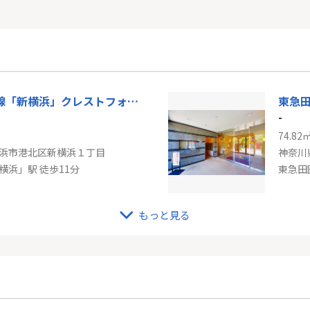
ＪＲ横浜線「新横浜」クレストフォルム新横浜サウススクエア
-
74.82
浜市港北区新横浜１丁目
神奈川
横浜」駅 徒歩11分
東急田
もっと見る
グリーンライン「東山田」コスモ綱島ヴィルマージュ
-
72.15
浜市港北区高田西１丁目
神奈川
イン「東山田」駅 徒歩6分
南武線