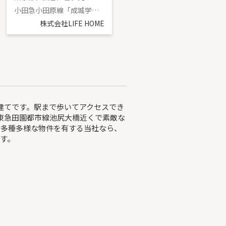
小田急小田原線「成城学園前」駅 徒歩15分
小田急小田原線「祖師ヶ谷大蔵」駅 徒歩9分
株式会社LIFE HOME
株式会社LIFE HOME
建てです。駅まで歩いてアクセスでき
東急田園都市線池尻大橋近くで素敵な
。多種多様な物件を有する当社なら、
す。