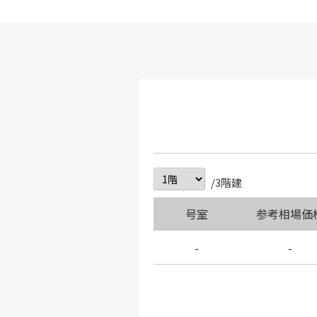
/3階建
号室
参考相場価
-
-