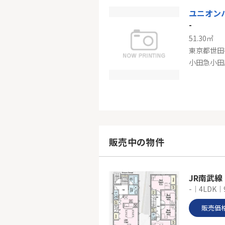
ユニオン
-
51.30㎡
東京都世田
東急田園
-
85.22㎡
東京都世田
販売中の物件
JR南武
-｜4LDK｜
販売価