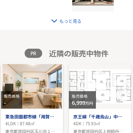
もっと見る
「鶴川」新築分譲
戸建 
100.24㎡｜-
-｜3LD
格を見る
販
近隣の販売中物件
PR
販売価格
販売価格
-
6,999
万円
東急田園都市線「用賀」中古戸建
京王線「千歳烏山」中古戸建
4LDK｜87.48㎡
4DK｜75.93㎡
東京都世田谷区玉川台１丁目
東京都世田谷区上祖師谷２丁目