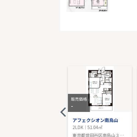
小田急線
-｜3LDK｜
販売価
販売価格
販売価格
7,799
-
万円
京王線「千歳烏山」中古戸建
アフェクシオン南烏山
3LDK｜78.83㎡
2LDK｜51.04㎡
東京都世田谷区祖師谷６丁目
東京都世田谷区南烏山３丁目