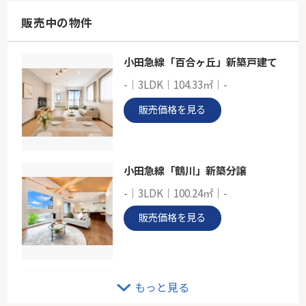
67.28㎡
神奈川県川崎市高津区下作延６丁目
販売中の物件
南武線「久地」駅 徒歩9分
小田急線「百合ヶ丘」新築戸建て
ＪＲ南武線「津田山」新築戸建て
-｜3LDK｜104.33㎡｜-
-
110.55㎡
販売価格を見る
神奈川県川崎市高津区下作延５丁目
南武線「津田山」駅 徒歩2分
小田急線「鶴川」新築分譲
-｜3LDK｜100.24㎡｜-
販売価格を見る
小田急線「柿生」中古戸建
もっと見る
-｜4LDK｜120.08㎡｜南