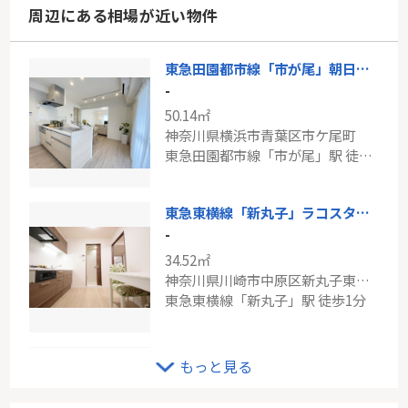
周辺にある相場が近い物件
東急田園都市線「市が尾」朝日市ヶ尾マンション
-
50.14㎡
神奈川県横浜市青葉区市ケ尾町
東急田園都市線「市が尾」駅 徒歩2分
東急東横線「新丸子」ラコスタ新丸子3
-
34.52㎡
神奈川県川崎市中原区新丸子東１丁目
東急東横線「新丸子」駅 徒歩1分
東急東横線「日吉」日神パレステージ日吉
もっと見る
-
50.95㎡