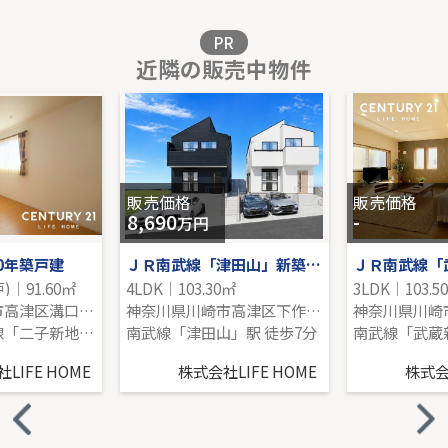
販売価格を見る
PR
近隣の販売中物件
小田急線「新百合ヶ丘」新築分譲
-｜3LDK｜101.02㎡｜北東
販売価格を見る
販売価格
販売価格
8,690
-
万円
20年築戸建
ＪＲ南武線「津田山」新築戸建
)｜91.60㎡
4LDK｜103.30㎡
3LDK｜103.5
神奈川県川崎市高津区溝口６丁目
神奈川県川崎市高津区下作延７丁目
神奈川県川崎
東急田園都市線「二子新地」駅 徒歩14分
南武線「津田山」駅 徒歩7分
LIFE HOME
株式会社LIFE HOME
株式会社