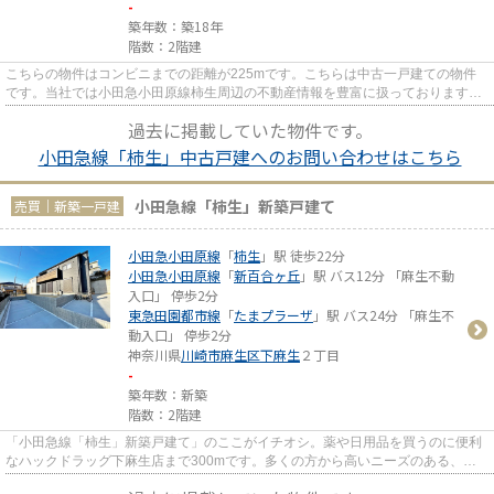
-
築年数：築18年
階数：2階建
こちらの物件はコンビニまでの距離が225mです。こちらは中古一戸建ての物件
です。当社では小田急小田原線柿生周辺の不動産情報を豊富に扱っておりますの
で、まずはお気軽にご連絡くだ...
過去に掲載していた物件です。
小田急線「柿生」中古戸建へのお問い合わせはこちら
小田急線「柿生」新築戸建て
売買｜新築一戸建
小田急小田原線
「
柿生
」駅 徒歩22分
小田急小田原線
「
新百合ヶ丘
」駅 バス12分 「麻生不動
入口」 停歩2分
東急田園都市線
「
たまプラーザ
」駅 バス24分 「麻生不
動入口」 停歩2分
神奈川県
川崎市麻生区
下麻生
２丁目
-
築年数：新築
階数：2階建
「小田急線「柿生」新築戸建て」のここがイチオシ。薬や日用品を買うのに便利
なハックドラッグ下麻生店まで300mです。多くの方から高いニーズのある、内
装もピカピカの新築戸建ての物...