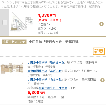
ローソン 川崎下麻生三丁目店が430m以内にある物件です。土地50坪以上の広々
した敷地は様々な用途の要望にお応えします。中古の戸建て物件は、経済的なメ
リットが大きいのが特徴です。...
4,380
万
円
(管理費・共益費 -)
所在階：-
間取り：4LDK
面積：120.08㎡
小田急線「新百合ヶ丘」新築戸建
売買｜新築一戸建
小田急小田原線
「
新百合ヶ丘
」駅 バス12分 「王禅寺中
央小学校前」 停歩3分
東急田園都市線
「
あざみ野
」駅 バス15分 「王禅寺中央
小学校前」 停歩3分
小田急小田原線
「
百合ヶ丘
」駅 バス9分 「三井第四住
宅」 停歩4分
神奈川県
川崎市麻生区
王禅寺東
３丁目
6,800
万円
築年数：予定 ｜販売中：
1室
階数：2階建