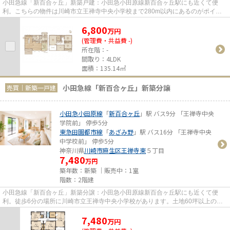
小田急線「新百合ヶ丘」新築戸建：小田急小田原線新百合ヶ丘駅にも近くて便
利。こちらの物件は川崎市立王禅寺中央小学校まで280m以内にあるのがポイン
トです。土地50坪以上の広さと、...
6,800
万
円
(管理費・共益費 -)
所在階：-
間取り：4LDK
面積：135.14㎡
小田急線「新百合ヶ丘」新築分譲
売買｜新築一戸建
小田急小田原線
「
新百合ヶ丘
」駅 バス9分 「王禅寺中央
学院前」 停歩5分
東急田園都市線
「
あざみ野
」駅 バス16分 「王禅寺中央
中学校前」 停歩5分
神奈川県
川崎市麻生区
王禅寺東
５丁目
7,480
万円
築年数：新築 ｜販売中：
1室
階数：2階建
小田急線「新百合ヶ丘」新築分譲：小田急小田原線新百合ヶ丘駅にも近くて便
利。徒歩6分の場所に川崎市立王禅寺中央小学校があります。土地60坪以上の物
件です。新築戸建ての物件は、室...
7,480
万
円