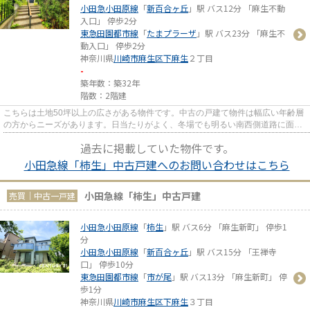
小田急小田原線
「
新百合ヶ丘
」駅 バス12分 「麻生不動
入口」 停歩2分
東急田園都市線
「
たまプラーザ
」駅 バス23分 「麻生不
動入口」 停歩2分
神奈川県
川崎市麻生区
下麻生
２丁目
-
築年数：築32年
階数：2階建
こちらは土地50坪以上の広さがある物件です。中古の戸建て物件は幅広い年齢層
の方からニーズがあります。日当たりがよく、冬場でも明るい南西側道路に面し
ています。不動産を求める上...
過去に掲載していた物件です。
小田急線「柿生」中古戸建へのお問い合わせはこちら
小田急線「柿生」中古戸建
売買｜中古一戸建
小田急小田原線
「
柿生
」駅 バス6分 「麻生新町」 停歩1
分
小田急小田原線
「
新百合ヶ丘
」駅 バス15分 「王禅寺
口」 停歩10分
東急田園都市線
「
市が尾
」駅 バス13分 「麻生新町」 停
歩1分
神奈川県
川崎市麻生区
下麻生
３丁目