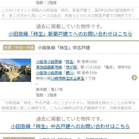
階数：2階建
こだわりポイント満載の小田急線「柿生」新築戸建て。築2年以内の築浅物件で
す。多くの方から高いニーズのある、内装もピカピカの新築戸建ての物件です。
耐風構造なので、台風などの自...
過去に掲載していた物件です。
小田急線「柿生」新築戸建てへのお問い合わせはこちら
小田急線「柿生」中古戸建
売買｜中古一戸建
小田急小田原線
「
柿生
」駅 徒歩18分
東急田園都市線
「
市が尾
」駅 バス16分 「亀井」 停歩9分
小田急小田原線
「
鶴川
」駅 徒歩33分
神奈川県
川崎市麻生区
上麻生
７丁目
-
築年数：築17年
階数：2階建
「小田急線「柿生」中古戸建」のここがイチオシ。開放感を味わうことが出来る
南側道路に面した物件です。こちらの物件は中古戸建物件です。川崎市麻生区の
小田急小田原線柿生近くで一...
過去に掲載していた物件です。
小田急線「柿生」中古戸建へのお問い合わせはこちら