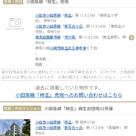
小田急線「柿生」売地
売買｜売地
小田急小田原線
「
柿生
」駅 バス13分 「東柿生小学
校」 停歩5分
小田急小田原線
「
新百合ヶ丘
」駅 バス16分 「東柿生小
学校」 停歩5分
東急田園都市線
「
市が尾
」駅 バス13分 「麻生新町」 停
歩6分
神奈川県
川崎市麻生区
王禅寺東
６丁目
-
築年数：-
階数：-
薬や日用品を買うのに便利なクリエイト川崎下麻生店まで、117mです。土地面積
は141㎡(公簿)となっております。土地の購入をご検討されているなら、ニーズも
高いこちらの売地はいかがで...
過去に掲載していた物件です。
小田急線「柿生」売地へのお問い合わせはこちら
小田急線「柿生」麻生台団地32号棟
売買｜中古マンション
小田急小田原線
「
柿生
」駅 徒歩17分
小田急小田原線
「
新百合ヶ丘
」駅 バス8分 「真福寺」 停
歩6分