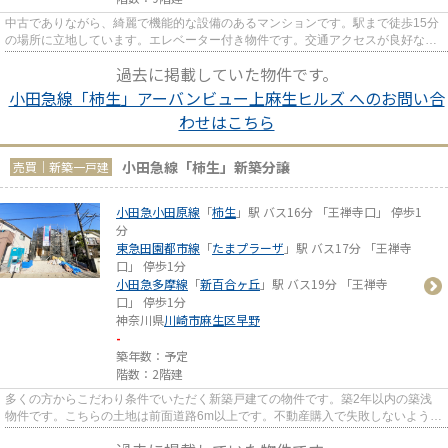
中古でありながら、綺麗で機能的な設備のあるマンションです。駅まで徒歩15分
の場所に立地しています。エレベーター付き物件です。交通アクセスが良好な小
田急小田原線柿生周辺なら、...
過去に掲載していた物件です。
小田急線「柿生」アーバンビュー上麻生ヒルズ へのお問い合
わせはこちら
小田急線「柿生」新築分譲
売買｜新築一戸建
小田急小田原線
「
柿生
」駅 バス16分 「王禅寺口」 停歩1
分
東急田園都市線
「
たまプラーザ
」駅 バス17分 「王禅寺
口」 停歩1分
小田急多摩線
「
新百合ヶ丘
」駅 バス19分 「王禅寺
口」 停歩1分
神奈川県
川崎市麻生区
早野
-
築年数：予定
階数：2階建
多くの方からこだわり条件でいただく新築戸建ての物件です。築2年以内の築浅
物件です。こちらの土地は前面道路6m以上です。不動産購入で失敗しないよう
に、豊富な経験と知識を持つ当社...