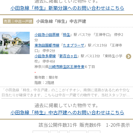
過去に掲載していた物件です。
小田急線「柿生」新築分譲へのお問い合わせはこちら
小田急線「柿生」中古戸建
売買｜中古一戸建
小田急小田原線
「
柿生
」駅 バス7分 「王禅寺口」 停歩2
分
東急田園都市線
「
たまプラーザ
」駅 バス19分 「王禅寺
口」 停歩2分
小田急多摩線
「
新百合ヶ丘
」駅 バス13分 「東柿生小学
校」 停歩4分
神奈川県
川崎市麻生区
王禅寺東
６丁目
-
築年数：築8年
階数：2階建
「小田急線「柿生」中古戸建」のここがイチオシ。南側に道路があるため十分な
日当たりが確保できます。こちらは中古一戸建ての物件です。当社スタッフが川
崎市麻生区や小田急小田原線...
過去に掲載していた物件です。
小田急線「柿生」中古戸建へのお問い合わせはこちら
該当公開件数
31
件 販売数
6
件
1-20
件表示