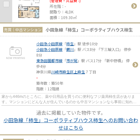
(管理費・共益費 -)
所在階：-
間取り：4LDK
面積：109.30㎡
小田急線「柿生」コーポラティブハウス柿生
売買｜中古マンション
小田急小田原線
「
柿生
」駅 徒歩10分
小田急小田原線
「
鶴川
」駅 バス8分 「下三輪入口」 停歩
8分
東急田園都市線
「
市が尾
」駅 バス17分 「新中野橋」 停
歩4分
神奈川県
川崎市麻生区
上麻生
７丁目
-
築年数：築50年
階数：12階建
家から446mのところに、薬や日用品を買うのに便利なフジ薬局柿生店がありま
す。マンションにどんな人が住んでいるのかも中古マンションなら事前に知れま
す。駅徒歩10分の物件です。お...
過去に掲載していた物件です。
小田急線「柿生」コーポラティブハウス柿生へのお問い合わ
せはこちら