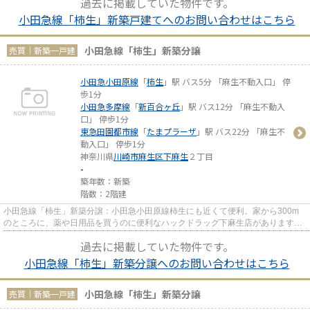
過去に掲載していた物件です。
小田急線「柿生」新築戸建てへのお問い合わせはこちら
小田急線「柿生」新築分譲
売買｜新築一戸建
小田急小田原線
「
柿生
」駅 バス5分 「麻生不動入口」 停
歩1分
小田急多摩線
「
新百合ヶ丘
」駅 バス12分 「麻生不動入
口」 停歩1分
東急田園都市線
「
たまプラーザ
」駅 バス22分 「麻生不
動入口」 停歩1分
神奈川県
川崎市麻生区
下麻生
２丁目
-
築年数：新築
階数：2階建
小田急線「柿生」新築分譲：小田急小田原線柿生にも近くて便利。家から300m
のところに、薬や日用品を買うのに便利なハックドラッグ下麻生店があります。
吹き抜けとなっているので天井...
過去に掲載していた物件です。
小田急線「柿生」新築分譲へのお問い合わせはこちら
小田急線「柿生」新築分譲
売買｜新築一戸建