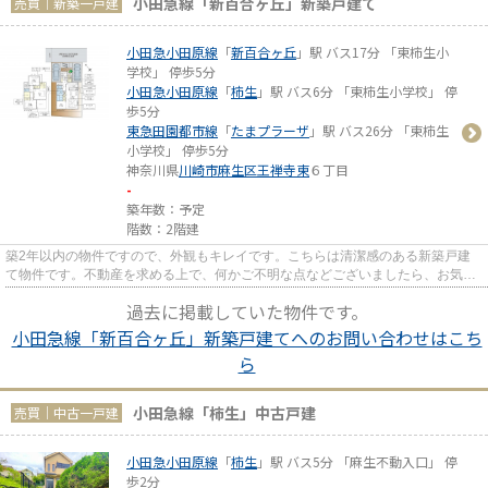
小田急線「新百合ヶ丘」新築戸建て
売買｜新築一戸建
小田急小田原線
「
新百合ヶ丘
」駅 バス17分 「東柿生小
学校」 停歩5分
小田急小田原線
「
柿生
」駅 バス6分 「東柿生小学校」 停
歩5分
東急田園都市線
「
たまプラーザ
」駅 バス26分 「東柿生
小学校」 停歩5分
神奈川県
川崎市麻生区
王禅寺東
６丁目
-
築年数：予定
階数：2階建
築2年以内の物件ですので、外観もキレイです。こちらは清潔感のある新築戸建
て物件です。不動産を求める上で、何かご不明な点などございましたら、お気軽
にご質問ください。不動産購入...
過去に掲載していた物件です。
小田急線「新百合ヶ丘」新築戸建てへのお問い合わせはこち
ら
小田急線「柿生」中古戸建
売買｜中古一戸建
小田急小田原線
「
柿生
」駅 バス5分 「麻生不動入口」 停
歩2分