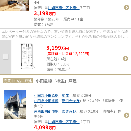
4分
神奈川県
川崎市麻生区
上麻生
７丁目
3,199
万円
築年数：築23年 ｜販売中：
1室
階数：8階建
エレベーター付きの物件なので、重い荷物を運ぶ時に便利です。中古ながらも綺
麗な室内と魅力的な住環境のマンションです。当社がお客様の不動産購入をしっ
かりとサポート致します。経...
3,199
万
円
(管理費・共益費 12,200円)
所在階：4階
間取り：3LDK
面積：70.81㎡
小田急線「柿生」戸建
売買｜中古一戸建
小田急小田原線
「
柿生
」駅 徒歩20分
小田急小田原線
「
新百合ヶ丘
」駅 バス8分 「真福寺」 停
歩6分
東急田園都市線
「
あざみ野
」駅 バス18分 「真福寺」 停
歩6分
神奈川県
川崎市麻生区
下麻生
２丁目
4,099
万円