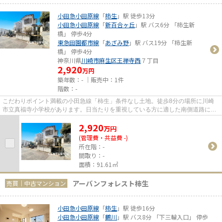
小田急小田原線
「
柿生
」駅 徒歩13分
小田急小田原線
「
新百合ヶ丘
」駅 バス6分 「柿生新
橋」 停歩4分
東急田園都市線
「
あざみ野
」駅 バス19分 「柿生新
橋」 停歩4分
神奈川県
川崎市麻生区
王禅寺西
７丁目
2,920
万円
築年数：- ｜販売中：
1件
階数：-
こだわりポイント満載の小田急線「柿生」条件なし土地。徒歩8分の場所に川崎
市立真福寺小学校があります。日当たりを重視している方に適した南側道路にな
ります。広さの心配がいらない...
2,920
万
円
(管理費・共益費 -)
所在階：-
間取り：-
面積：91.61㎡
アーバンフォレスト柿生
売買｜中古マンション
小田急小田原線
「
柿生
」駅 徒歩16分
小田急小田原線
「
鶴川
」駅 バス8分 「下三輪入口」 停歩