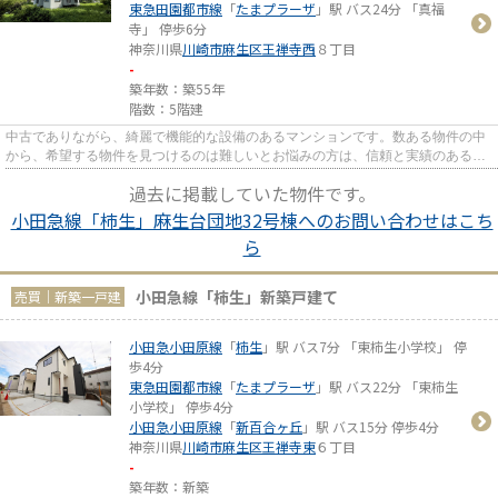
東急田園都市線
「
たまプラーザ
」駅 バス24分 「真福
寺」 停歩6分
神奈川県
川崎市麻生区
王禅寺西
８丁目
-
築年数：築55年
階数：5階建
中古でありながら、綺麗で機能的な設備のあるマンションです。数ある物件の中
から、希望する物件を見つけるのは難しいとお悩みの方は、信頼と実績のある当
社にお任せ下さい。経験豊富...
過去に掲載していた物件です。
小田急線「柿生」麻生台団地32号棟へのお問い合わせはこち
ら
小田急線「柿生」新築戸建て
売買｜新築一戸建
小田急小田原線
「
柿生
」駅 バス7分 「東柿生小学校」 停
歩4分
東急田園都市線
「
たまプラーザ
」駅 バス22分 「東柿生
小学校」 停歩4分
小田急小田原線
「
新百合ヶ丘
」駅 バス15分 停歩4分
神奈川県
川崎市麻生区
王禅寺東
６丁目
-
築年数：新築