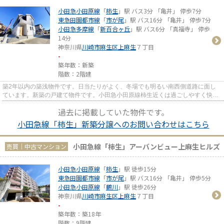
小田急小田原線
「
柿生
」駅 バス3分 「亀井」 停歩7分
東急田園都市線
「
市が尾
」駅 バス16分 「亀井」 停歩7分
小田急多摩線
「
新百合ヶ丘
」駅 バス6分 「真福寺」 停歩
14分
神奈川県
川崎市麻生区
上麻生
７丁目
-
築年数：新築
階数：2階建
築2年以内の築浅物件です。日当たりがよく、冬場でも明るい南西側道路に面し
ています。新築の戸建て物件です。小田急小田原線柿生近くは過ごしやすく快適
な住環境です。一戸建ての購入...
過去に掲載していた物件です。
小田急線「柿生」新築分譲へのお問い合わせはこちら
小田急線「柿生」アーバンビュー上麻生ヒルズ
売買｜中古マンション
小田急小田原線
「
柿生
」駅 徒歩15分
東急田園都市線
「
市が尾
」駅 バス16分 「亀井」 停歩5分
小田急小田原線
「
鶴川
」駅 徒歩26分
神奈川県
川崎市麻生区
上麻生
７丁目
-
築年数：築18年
階数：9階建