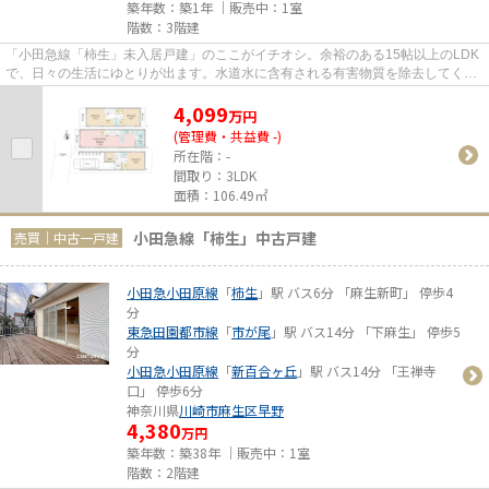
築年数：築1年 ｜販売中：
1室
階数：3階建
「小田急線「柿生」未入居戸建」のここがイチオシ。余裕のある15帖以上のLDK
で、日々の生活にゆとりが出ます。水道水に含有される有害物質を除去してくれ
るのが浄水器です。TVインター...
4,099
万
円
(管理費・共益費 -)
所在階：-
間取り：3LDK
面積：106.49㎡
小田急線「柿生」中古戸建
売買｜中古一戸建
小田急小田原線
「
柿生
」駅 バス6分 「麻生新町」 停歩4
分
東急田園都市線
「
市が尾
」駅 バス14分 「下麻生」 停歩5
分
小田急小田原線
「
新百合ヶ丘
」駅 バス14分 「王禅寺
口」 停歩6分
神奈川県
川崎市麻生区
早野
4,380
万円
築年数：築38年 ｜販売中：
1室
階数：2階建