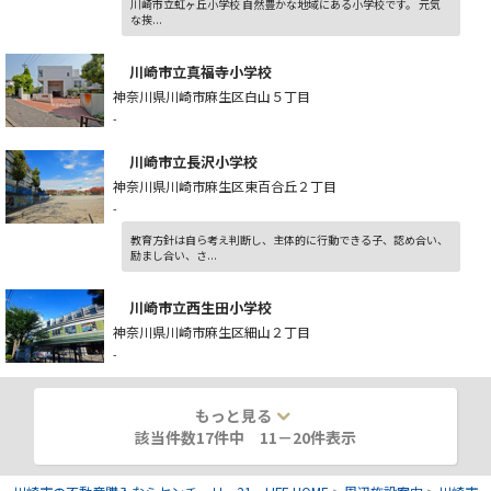
川崎市立虹ヶ丘小学校 自然豊かな地域にある小学校です。 元気
な挨...
川崎市立真福寺小学校
神奈川県川崎市麻生区白山５丁目
-
川崎市立長沢小学校
神奈川県川崎市麻生区東百合丘２丁目
-
教育方針は自ら考え判断し、主体的に行動できる子、認め合い、
励まし合い、さ...
川崎市立西生田小学校
神奈川県川崎市麻生区細山２丁目
-
もっと見る
該当件数17件中
11
－
20
件表示