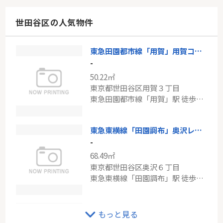
52.25㎡
神奈川県川崎市幸区下平間
世田谷区の人気物件
南武線「鹿島田」駅 徒歩7分
東急田園都市線「用賀」用賀コーポラス
東急東横線「武蔵小杉」パークシティ武蔵小杉ザガーデンタワーズイースト
-
-
50.22㎡
60.38㎡
東京都世田谷区用賀３丁目
神奈川県川崎市中原区小杉町２丁目
東急田園都市線「用賀」駅 徒歩5分
東急東横線「武蔵小杉」駅 徒歩4分
東急東横線「田園調布」奥沢レジデンス
-
68.49㎡
東京都世田谷区奥沢６丁目
東急東横線「田園調布」駅 徒歩8分
東急田園都市線「桜新町」古家付き売地
もっと見る
-