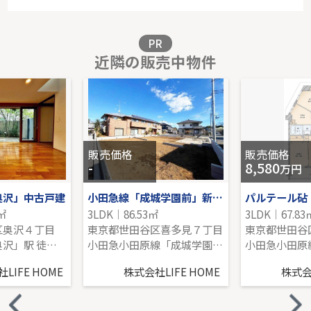
2階｜3LDK｜65.50㎡｜南西
販売価格を見る
PR
近隣の販売中物件
東急ドエル宮前平ビレジ
5階｜2LDK｜66.12㎡｜南
販売価格を見る
販売価格
販売価格
-
8,580
万円
奥沢」中古戸建
小田急線「成城学園前」新築分譲
パルテール砧
0㎡
3LDK｜86.53㎡
3LDK｜67.83
区奥沢４丁目
東京都世田谷区喜多見７丁目
東京都世田谷
東急目黒線「奥沢」駅 徒歩4分
小田急小田原線「成城学園前」駅 徒歩15分
LIFE HOME
株式会社LIFE HOME
株式会社