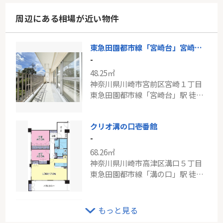
周辺にある相場が近い物件
東急田園都市線「宮崎台」宮崎台フェニックス
-
48.25㎡
神奈川県川崎市宮前区宮崎１丁目
東急田園都市線「宮崎台」駅 徒歩5分
クリオ溝の口壱番館
-
68.26㎡
神奈川県川崎市高津区溝口５丁目
東急田園都市線「溝の口」駅 徒歩13分
ＪＲ南武線「鹿島田」下平間サンハイツ
もっと見る
-