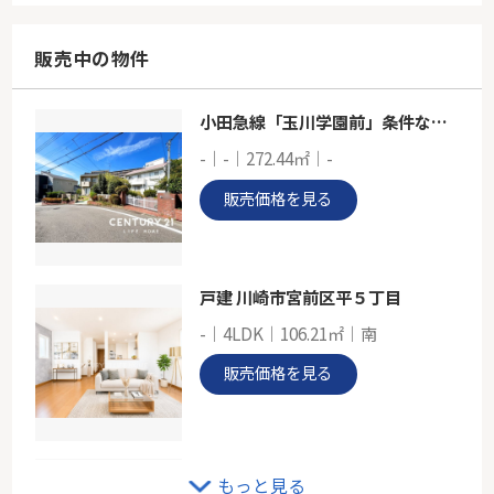
48.60㎡
東京都世田谷区深沢６丁目
販売中の物件
東急田園都市線「桜新町」駅 徒歩16分
小田急線「玉川学園前」条件なし売地
東急世田谷線「松陰神社前」新築戸建て
-｜-｜272.44㎡｜-
-
132.25㎡
販売価格を見る
東京都世田谷区世田谷４丁目
東急世田谷線「松陰神社前」駅 徒歩3分
戸建 川崎市宮前区平５丁目
-｜4LDK｜106.21㎡｜南
販売価格を見る
東急ドエル宮崎台バーズビレジＡ棟
もっと見る