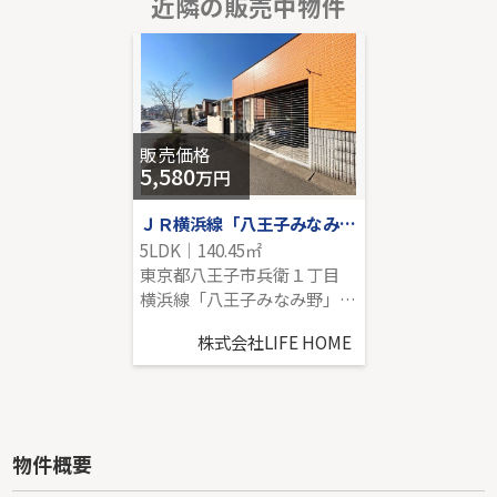
近隣の販売中物件
小田急線「生田」新築戸建
-｜4LDK｜105.16㎡｜西
販売価格を見る
販売価格
5,580
万円
ＪＲ横浜線「八王子みなみ野」中古戸建
5LDK｜140.45㎡
東京都八王子市兵衛１丁目
横浜線「八王子みなみ野」駅 徒歩9分
株式会社LIFE HOME
物件概要