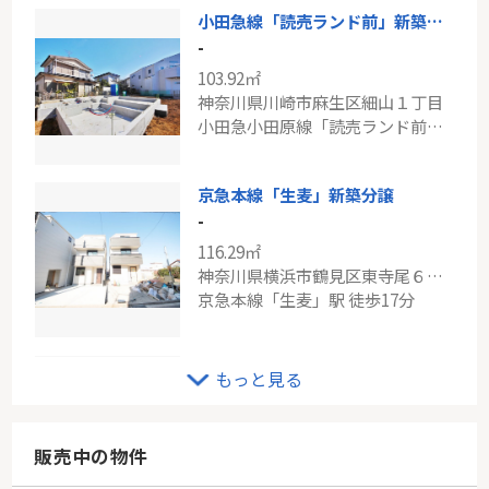
小田急線「読売ランド前」新築分譲
-
103.92㎡
神奈川県川崎市麻生区細山１丁目
小田急小田原線「読売ランド前」駅 徒歩11分
京急本線「生麦」新築分譲
-
116.29㎡
神奈川県横浜市鶴見区東寺尾６丁目
京急本線「生麦」駅 徒歩17分
ＪＲ東海道本線「横浜」中古戸建
もっと見る
-
105.20㎡
神奈川県横浜市神奈川区羽沢町
販売中の物件
東海道本線「横浜」駅 バス23分 「旭硝子入口」 停歩4分