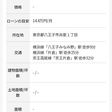
-
価格
14.4万円/月
ローンの目安
東京都
八王子市
兵衛
１丁目
所在地
横浜線
「
八王子みなみ野
」駅 徒歩9分
交通
横浜線
「
片倉
」駅 徒歩25分
京王高尾線
「
京王片倉
」駅 徒歩32分
建物面積/坪
- / -
数
土地面積/坪
- / -
数
-
面積