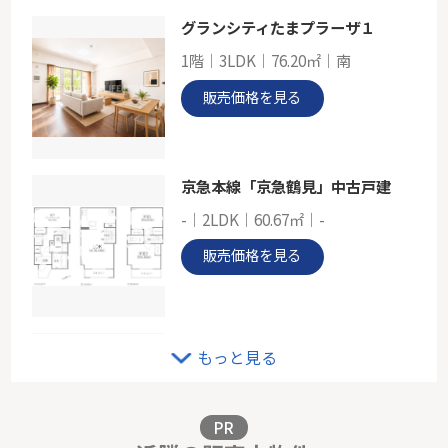
グランシティたまプラーザ１
小田急線「鶴川」新築分譲
1階｜3LDK｜76.20㎡｜南
-
104.95㎡
販売価格を見る
東京都町田市能ヶ谷６丁目
小田急小田原線「鶴川」駅 徒歩15分
京急本線「京急鶴見」中古戸建
-｜2LDK｜60.67㎡｜-
販売価格を見る
グランパークあざみ野
もっと見る
3階｜3LDK｜54.98㎡｜南西
販売価格を見る
PR