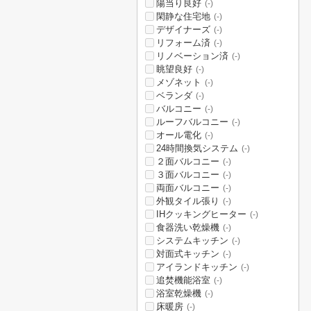
陽当り良好
(-)
閑静な住宅地
(-)
デザイナーズ
(-)
リフォーム済
(-)
リノベーション済
(-)
眺望良好
(-)
メゾネット
(-)
ベランダ
(-)
バルコニー
(-)
ルーフバルコニー
(-)
オール電化
(-)
24時間換気システム
(-)
２面バルコニー
(-)
３面バルコニー
(-)
両面バルコニー
(-)
外観タイル張り
(-)
IHクッキングヒーター
(-)
食器洗い乾燥機
(-)
システムキッチン
(-)
対面式キッチン
(-)
アイランドキッチン
(-)
追焚機能浴室
(-)
浴室乾燥機
(-)
床暖房
(-)