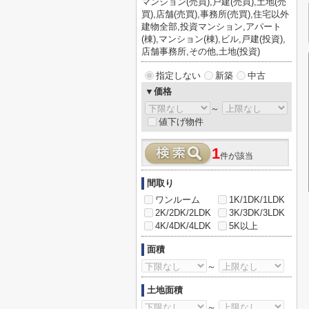
マンション(売買),戸建(売買),土地(売
買),店舗(売買),事務所(売買),住宅以外
建物全部,投資マンション,アパート
(棟),マンション(棟),ビル,戸建(投資),
店舗事務所,その他,土地(投資)
指定しない
新築
中古
▼価格
～
値下げ物件
1
件が該当
間取り
ワンルーム
1K/1DK/1LDK
2K/2DK/2LDK
3K/3DK/3LDK
4K/4DK/4LDK
5K以上
面積
～
土地面積
～