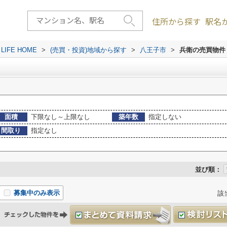
住所から探す
駅名
FE HOME
>
(売買・投資)地域から探す
>
八王子市
>
兵衛の売買物件
面積
下限なし～上限なし
築年数
指定しない
間取り
指定なし
並び順：
募集中のみ表示
該