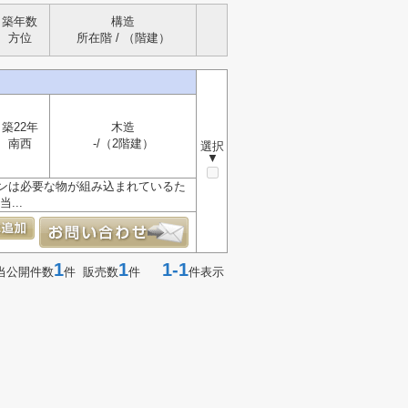
築年数
構造
方位
所在階 / （階建）
築22年
木造
南西
-/（2階建）
選択
▼
ンは必要な物が組み込まれているた
...
1
1
1-1
当公開件数
件 販売数
件
件表示