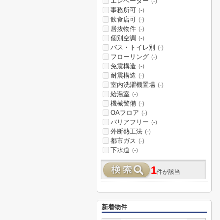
エレベーター
(-)
事務所可
(-)
飲食店可
(-)
居抜物件
(-)
個別空調
(-)
バス・トイレ別
(-)
フローリング
(-)
免震構造
(-)
耐震構造
(-)
室内洗濯機置場
(-)
給湯室
(-)
機械警備
(-)
OAフロア
(-)
バリアフリー
(-)
外断熱工法
(-)
都市ガス
(-)
下水道
(-)
1
件が該当
新着物件