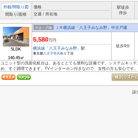
外観
/
間取り図
価格
駅徒歩
停歩
交通 / 所在地
間取り/面積
ＪＲ横浜線「八王子みなみ野」中古戸建
中古一戸建
5,580
万円
徒歩9分
横浜線
「
八王子みなみ野
」駅
5LDK
東京都
八王子市
兵衛
１丁目
140.45㎡
ユニット型の洗面化粧台は、あるととても便利な設備です。システムキッチ
め、すぐ調理できます。TVインターホン付きなので、女性の方も安心です。当
該