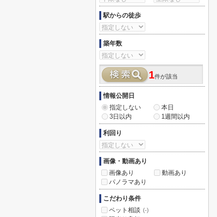
駅からの徒歩
築年数
1
件が該当
情報公開日
指定しない
本日
3日以内
1週間以内
利回り
画像・動画あり
画像あり
動画あり
パノラマあり
こだわり条件
ペット相談
(-)