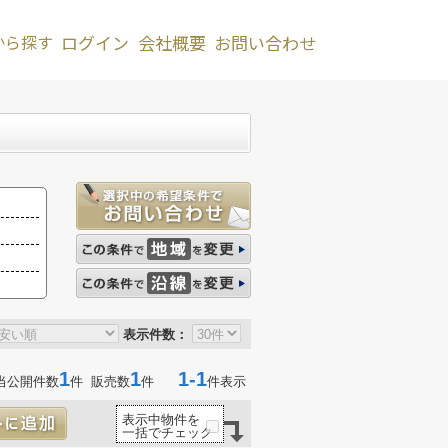
から探す
ログイン
会社概要
お問い合わせ
表示件数：
1
1
1-1
当公開件数
件 販売数
件
件表示
表示中物件を
一括でチェック