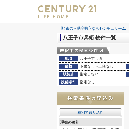
LIFE HOME
川崎市の不動産購入ならセンチュリー21 LI
八王子市兵衛 物件一覧
地域
八王子市兵衛
価格
下限なし～上限なし
駅徒歩
指定しない
設備条件
指定なし
種別で絞り込む
現在の種別