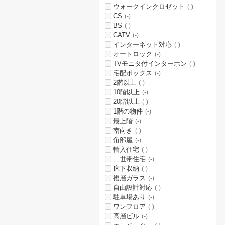
ウォークインクロゼット
(-)
CS
(-)
BS
(-)
CATV
(-)
インターネット対応
(-)
オートロック
(-)
TVモニタ付インターホン
(-)
宅配ボックス
(-)
2階以上
(-)
10階以上
(-)
20階以上
(-)
1階の物件
(-)
最上階
(-)
南向き
(-)
角部屋
(-)
輸入住宅
(-)
二世帯住宅
(-)
床下収納
(-)
複層ガラス
(-)
自由設計対応
(-)
駐車場あり
(-)
ワンフロア
(-)
高層ビル
(-)