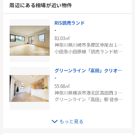
周辺にある相場が近い物件
RIS読売ランド
-
81.03㎡
神奈川県川崎市多摩区寺尾台１丁目
小田急小田原線「読売ランド前」駅 徒歩13分
グリーンライン「高田」クリオ綱島壱番館
-
55.68㎡
神奈川県横浜市港北区高田西３丁目
グリーンライン「高田」駅 徒歩10分
東急田園都市線「溝の口」モアクレスト宮前平
もっと見る
-
87.49㎡