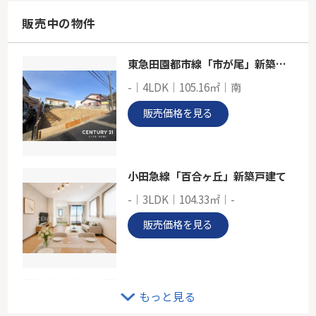
87.39㎡～89.20㎡
東京都府中市紅葉丘２丁目
販売中の物件
西武多摩川線「多磨」駅 徒歩14分
東急田園都市線「市が尾」新築分譲
京王線「多磨霊園」新築戸建て
-｜4LDK｜105.16㎡｜南
-
100.19㎡～101.15㎡
販売価格を見る
東京都府中市是政２丁目
京王線「多磨霊園」駅 徒歩11分
小田急線「百合ヶ丘」新築戸建て
-｜3LDK｜104.33㎡｜-
販売価格を見る
横濱山手テラス 弐番館
もっと見る
1階｜3LDK｜80.63㎡｜南西