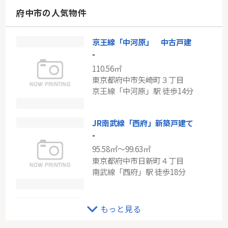
神奈川県川崎市宮前区平１丁目
府中市の人気物件
東急田園都市線「溝の口」駅 バス7分 「神木本町」 停歩6分
京王線「中河原」 中古戸建
東急東横線「武蔵小杉」ボヌール武蔵小杉
-
-
110.56㎡
66.77㎡
東京都府中市矢崎町３丁目
神奈川県川崎市中原区小杉町１丁目
京王線「中河原」駅 徒歩14分
東急東横線「武蔵小杉」駅 徒歩5分
JR南武線「西府」新築戸建て
-
95.58㎡～99.63㎡
東京都府中市日新町４丁目
南武線「西府」駅 徒歩18分
西武多摩線「多磨」条件なし土地
もっと見る
-