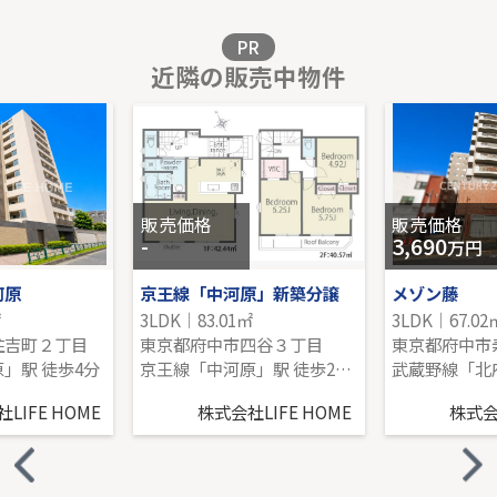
販売価格を見る
PR
近隣の販売中物件
西三田団地5街区5号棟
5階｜2LDK｜75.61㎡｜南
販売価格を見る
販売価格
販売価格
-
3,690
万円
河原
京王線「中河原」新築分譲
メゾン藤
㎡
3LDK｜83.01㎡
3LDK｜67.02
住吉町２丁目
東京都府中市四谷３丁目
東京都府中市
」駅 徒歩4分
京王線「中河原」駅 徒歩20分
LIFE HOME
株式会社LIFE HOME
株式会社