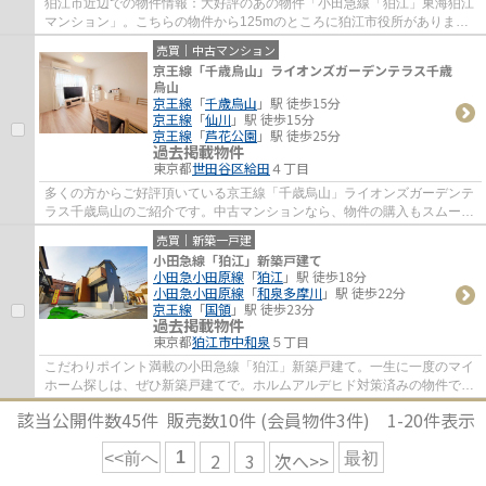
狛江市近辺での物件情報：大好評のあの物件「小田急線「狛江」東海狛江
マンション」。こちらの物件から125mのところに狛江市役所がありま
す。中古でありながら、室内もきれいな一押し...
売買｜中古マンション
京王線「千歳烏山」ライオンズガーデンテラス千歳
烏山
京王線
「
千歳烏山
」駅 徒歩15分
京王線
「
仙川
」駅 徒歩15分
京王線
「
芦花公園
」駅 徒歩25分
過去掲載物件
東京都
世田谷区
給田
４丁目
多くの方からご好評頂いている京王線「千歳烏山」ライオンズガーデンテ
ラス千歳烏山のご紹介です。中古マンションなら、物件の購入もスムーズ
です。駅から少し離れた、駅徒歩15分圏内...
売買｜新築一戸建
小田急線「狛江」新築戸建て
小田急小田原線
「
狛江
」駅 徒歩18分
小田急小田原線
「
和泉多摩川
」駅 徒歩22分
京王線
「
国領
」駅 徒歩23分
過去掲載物件
東京都
狛江市
中和泉
５丁目
こだわりポイント満載の小田急線「狛江」新築戸建て。一生に一度のマイ
ホーム探しは、ぜひ新築戸建てで。ホルムアルデヒド対策済みの物件です
ので、健康リスクが少ないです。一戸建て...
該当公開件数
45
件 販売数
10
件 (会員物件
3
件)
1-20
件表示
1
2
3
次へ>>
<<前へ
最初