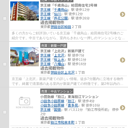
京王線「千歳烏山」給田南住宅2号棟
京王線
「
千歳烏山
」駅 徒歩12分
京王線
「
仙川
」駅 徒歩12分
京王線
「
芦花公園
」駅 徒歩26分
過去掲載物件
東京都
世田谷区
給田
２丁目
多くの方からご好評頂いている京王線「千歳烏山」給田南住宅2号棟のご
紹介です。中古でありながら、室内もきれいな一押しのマンションとなっ
ています。駅から徒歩12分に位置する物件で...
売買｜新築一戸建
京王線「上北沢」新築戸建て
京王線
「
上北沢
」駅 徒歩7分
京王線
「
桜上水
」駅 徒歩11分
京王線
「
八幡山
」駅 徒歩16分
過去掲載物件
東京都
世田谷区
上北沢
１丁目
京王線「上北沢」新築戸建ての詳しい情報。徒歩7分圏内に立地する物件
です。綺麗で清潔感のある室内が新築戸建ての特徴です。築2年以内の築
浅物件です。住んだことの無い場所で不動産...
売買｜中古マンション
小田急線「狛江」東海狛江マンション
小田急小田原線
「
狛江
」駅 徒歩4分
小田急小田原線
「
喜多見
」駅 徒歩10分
京王線
「
国領
」駅 バス11分 「狛江市役所前」 停歩
2分
過去掲載物件
東京都
狛江市
和泉本町
１丁目