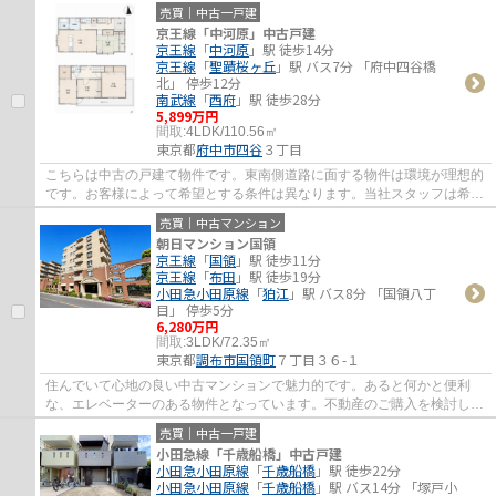
る不動産情報を多数ご紹介しております。多...
売買｜中古一戸建
京王線「中河原」中古戸建
京王線
「
中河原
」駅 徒歩14分
京王線
「
聖蹟桜ヶ丘
」駅 バス7分 「府中四谷橋
北」 停歩12分
南武線
「
西府
」駅 徒歩28分
5,899万円
間取:
4LDK/110.56㎡
東京都
府中市
四谷
３丁目
こちらは中古の戸建て物件です。東南側道路に面する物件は環境が理想的
です。お客様によって希望とする条件は異なります。当社スタッフは希望
条件をお伺いした上で、不動産を紹介して...
売買｜中古マンション
朝日マンション国領
京王線
「
国領
」駅 徒歩11分
京王線
「
布田
」駅 徒歩19分
小田急小田原線
「
狛江
」駅 バス8分 「国領八丁
目」 停歩5分
6,280万円
間取:
3LDK/72.35㎡
東京都
調布市
国領町
７丁目３６-１
住んでいて心地の良い中古マンションで魅力的です。あると何かと便利
な、エレベーターのある物件となっています。不動産のご購入を検討して
いるが不動産の知識がなくて不安だと思う方...
売買｜中古一戸建
小田急線「千歳船橋」中古戸建
小田急小田原線
「
千歳船橋
」駅 徒歩22分
小田急小田原線
「
千歳船橋
」駅 バス14分 「塚戸小