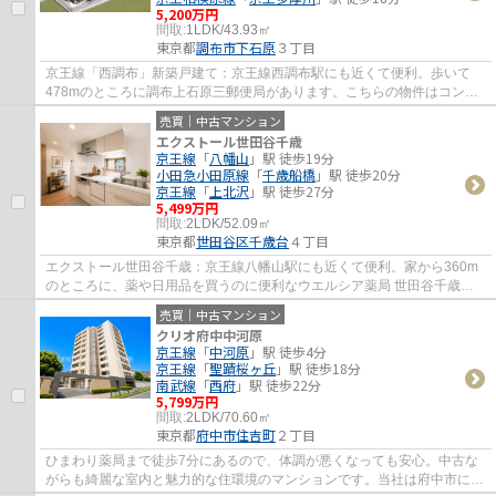
5,200万円
間取:
1LDK/43.93㎡
東京都
調布市
下石原
３丁目
京王線「西調布」新築戸建て：京王線西調布駅にも近くて便利。歩いて
478mのところに調布上石原三郵便局があります。こちらの物件はコンビ
ニまで409mにあります。新築の戸建て物件です...
売買｜中古マンション
エクストール世田谷千歳
京王線
「
八幡山
」駅 徒歩19分
小田急小田原線
「
千歳船橋
」駅 徒歩20分
京王線
「
上北沢
」駅 徒歩27分
5,499万円
間取:
2LDK/52.09㎡
東京都
世田谷区
千歳台
４丁目
エクストール世田谷千歳：京王線八幡山駅にも近くて便利。家から360m
のところに、薬や日用品を買うのに便利なウエルシア薬局 世田谷千歳台
店があります。中古マンションなら、物件の購...
売買｜中古マンション
クリオ府中中河原
京王線
「
中河原
」駅 徒歩4分
京王線
「
聖蹟桜ヶ丘
」駅 徒歩18分
南武線
「
西府
」駅 徒歩22分
5,799万円
間取:
2LDK/70.60㎡
東京都
府中市
住吉町
２丁目
ひまわり薬局まで徒歩7分にあるので、体調が悪くなっても安心。中古な
がらも綺麗な室内と魅力的な住環境のマンションです。当社は府中市にあ