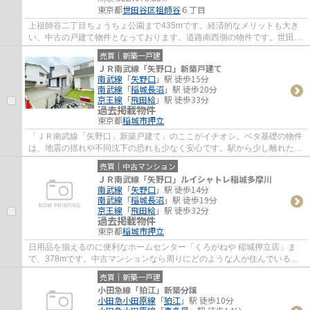
東京都
世田谷区
祖師谷
６丁目
上祖師谷二丁目ちょうちょ公園まで435mです。経済的なメリットも大き
い、中古の戸建て物件となっております。道路南西側の物件です。世田谷
区エリアや京王線千歳烏山付近でなら、素敵...
売買｜新築一戸建
ＪＲ南武線「矢野口」新築戸建て
南武線
「
矢野口
」駅 徒歩15分
南武線
「
稲城長沼
」駅 徒歩20分
京王線
「
飛田給
」駅 徒歩33分
過去掲載物件
東京都
稲城市
押立
「ＪＲ南武線「矢野口」新築戸建て」のここがイチオシ。ベタ基礎の物件
は、地震の揺れや不同沈下の恐れも少なく安心です。駅から少し離れた、
駅徒歩15分の物件です。綺麗で清潔感のあ...
売買｜中古マンション
ＪＲ南武線「矢野口」ルイシャトレ稲城多摩川
南武線
「
矢野口
」駅 徒歩14分
南武線
「
稲城長沼
」駅 徒歩19分
京王線
「
飛田給
」駅 徒歩32分
過去掲載物件
東京都
稲城市
押立
日用品を揃えるのに便利なホームセンター「くろがねや 稲城押立店」ま
で、378mです。中古マンションなら周りにどのような人が住んでいるか
も知ることができます。ニーズの高いエレベー...
売買｜新築一戸建
小田急線「狛江」新築分譲
小田急小田原線
「
狛江
」駅 徒歩10分