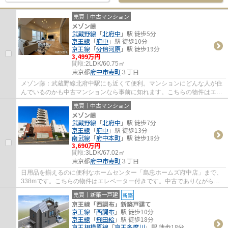
売買｜中古マンション
メゾン藤
武蔵野線
「
北府中
」駅 徒歩5分
京王線
「
府中
」駅 徒歩10分
京王線
「
分倍河原
」駅 徒歩19分
3,499万円
間取:
2LDK/60.75㎡
東京都
府中市
寿町
３丁目
メゾン藤：武蔵野線北府中駅にも近くて便利。マンションにどんな人が住
んでいるのかも中古マンションなら事前に知れます。こちらの物件はエレ
ベーター付きです。府中市の不動産情報を...
売買｜中古マンション
メゾン藤
武蔵野線
「
北府中
」駅 徒歩7分
京王線
「
府中
」駅 徒歩13分
南武線
「
府中本町
」駅 徒歩18分
3,690万円
間取:
3LDK/67.02㎡
東京都
府中市
寿町
３丁目
日用品を揃えるのに便利なホームセンター「島忠ホームズ府中店」まで、
338mです。こちらの物件はエレベーター付きです。中古でありながら、
綺麗で機能的な設備のあるマンションです。...
売買｜新築一戸建
新築
京王線「西調布」新築戸建て
京王線
「
西調布
」駅 徒歩10分
京王線
「
飛田給
」駅 徒歩18分
京王相模原線
「
京王多摩川
」駅 徒歩18分