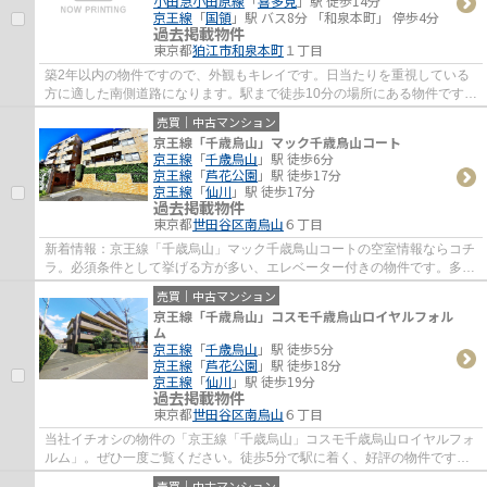
小田急小田原線
「
喜多見
」駅 徒歩14分
京王線
「
国領
」駅 バス8分 「和泉本町」 停歩4分
過去掲載物件
東京都
狛江市
和泉本町
１丁目
築2年以内の物件ですので、外観もキレイです。日当たりを重視している
方に適した南側道路になります。駅まで徒歩10分の場所にある物件です。
夢のマイホームは思い切って新築の戸建ては...
売買｜中古マンション
京王線「千歳烏山」マック千歳鳥山コート
京王線
「
千歳烏山
」駅 徒歩6分
京王線
「
芦花公園
」駅 徒歩17分
京王線
「
仙川
」駅 徒歩17分
過去掲載物件
東京都
世田谷区
南烏山
６丁目
新着情報：京王線「千歳烏山」マック千歳鳥山コートの空室情報ならコチ
ラ。必須条件として挙げる方が多い、エレベーター付きの物件です。多く
の方に好評な、清潔感のある室内が魅力の...
売買｜中古マンション
京王線「千歳烏山」コスモ千歳烏山ロイヤルフォル
ム
京王線
「
千歳烏山
」駅 徒歩5分
京王線
「
芦花公園
」駅 徒歩18分
京王線
「
仙川
」駅 徒歩19分
過去掲載物件
東京都
世田谷区
南烏山
６丁目
当社イチオシの物件の「京王線「千歳烏山」コスモ千歳烏山ロイヤルフォ
ルム」。ぜひ一度ご覧ください。徒歩5分で駅に着く、好評の物件です。
この物件は快適な室内環境が魅力の中古マン...
売買｜中古マンション