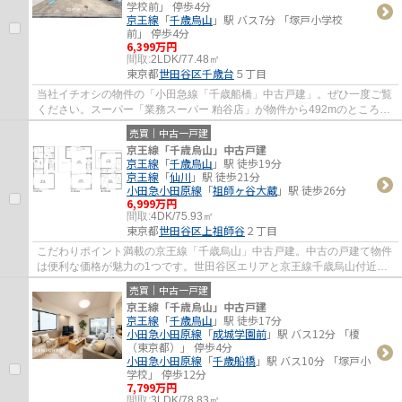
学校前」 停歩4分
京王線
「
千歳烏山
」駅 バス7分 「塚戸小学校
前」 停歩4分
6,399万円
間取:
2LDK/77.48㎡
東京都
世田谷区
千歳台
５丁目
当社イチオシの物件の「小田急線「千歳船橋」中古戸建」。ぜひ一度ご覧
ください。スーパー「業務スーパー 粕谷店」が物件から492mのところに
あります。こちらの物件は中古戸建物件です...
売買｜中古一戸建
京王線「千歳烏山」中古戸建
京王線
「
千歳烏山
」駅 徒歩19分
京王線
「
仙川
」駅 徒歩21分
小田急小田原線
「
祖師ヶ谷大蔵
」駅 徒歩26分
6,999万円
間取:
4DK/75.93㎡
東京都
世田谷区
上祖師谷
２丁目
こだわりポイント満載の京王線「千歳烏山」中古戸建。中古の戸建て物件
は便利な価格が魅力の1つです。世田谷区エリアと京王線千歳烏山付近の
不動産探しなら、当社がオススメです。当社...
売買｜中古一戸建
京王線「千歳烏山」中古戸建
京王線
「
千歳烏山
」駅 徒歩17分
小田急小田原線
「
成城学園前
」駅 バス12分 「榎
（東京都）」 停歩4分
小田急小田原線
「
千歳船橋
」駅 バス10分 「塚戸小
学校」 停歩12分
7,799万円
間取:
3LDK/78.83㎡