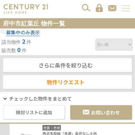
府中市紅葉丘 物件一覧
募集中のみ表示
2
該当物件
件
0
販売数
件
さらに条件を絞り込む
物件リクエスト
チェックした物件をまとめて
お問い合わせ
検討リストに追加
売買｜売地
西武多摩線「多磨」条件なし土地