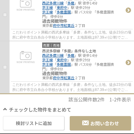
西武多摩川線
「
多磨
」駅 徒歩14分
京王線
「
東府中
」駅 徒歩29分
京王線
「
多磨霊園
」駅 バス6分 「多磨霊園表
門」 停歩8分
過去掲載物件
東京都
府中市
紅葉丘
２丁目
こだわりポイント満載の西武多摩線「多磨」条件なし土地。徒歩23分の場
所に府中市立白糸台小学校があります。土地面積は87.39㎡(公簿)でござ
います。売地をお探しの方には、こちらの売...
売買｜売地
西武多摩線「多磨」条件なし土地
西武多摩川線
「
多磨
」駅 徒歩14分
京王線
「
東府中
」駅 徒歩29分
京王線
「
多磨霊園
」駅 バス6分 「多磨霊園表
門」 停歩8分
過去掲載物件
東京都
府中市
紅葉丘
２丁目
こだわりポイント満載の西武多摩線「多磨」条件なし土地。徒歩23分の場
所に府中市立白糸台小学校があります。土地面積は87.39㎡(公簿)でござ
います。売地をお探しの方には、こちらの売...
該当公開件数
2
件
1-2
件表示
チェックした物件をまとめて
お問い合わせ
検討リストに追加