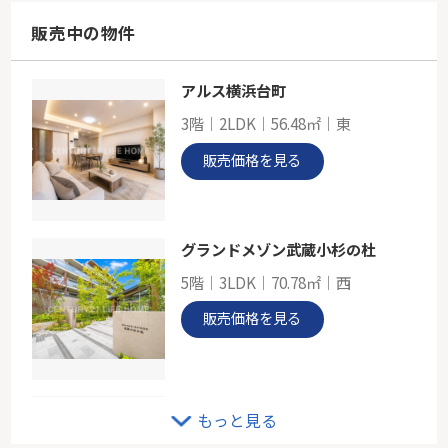
145.73㎡
東京都町田市本町田
販売中の物件
小田急小田原線「玉川学園前」駅 徒歩19分
アルス横浜台町
ＪＲ横浜線「成瀬」新築分譲
3階｜2LDK｜56.48㎡｜東
-
98.53㎡
販売価格を見る
東京都町田市成瀬１丁目
横浜線「成瀬」駅 徒歩20分
グランドメゾン武蔵小杉の杜
5階｜3LDK｜70.78㎡｜西
販売価格を見る
千鳥町アーバンドエル
もっと見る
4階｜1LDK｜38.29㎡｜南