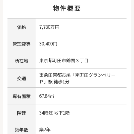
物件概要
7,780万円
価格
30,400円
管理費等
東京都
町田市
鶴間
３丁目
所在地
東急田園都市線
「
南町田グランベリー
交通
Ｐ
」駅 徒歩1分
67.84㎡
専有面積
34階建 地下1階
階建
築2年
築年数