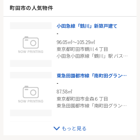
神奈川県横浜市緑区中山４丁目
町田市の人気物件
横浜線「中山」駅 徒歩5分
小田急線「鶴川」新築戸建て
東急田園都市線「鷺沼」鷺沼小台パークホームズ
-
-
96.05㎡～105.29㎡
76.99㎡
東京都町田市鶴川４丁目
神奈川県川崎市宮前区小台１丁目
小田急小田原線「鶴川」駅 バス13分 「国士舘大学前」 停歩4分
東急田園都市線「鷺沼」駅 徒歩9分
東急田園都市線「南町田グランベリーパーク」中古戸建
-
87.58㎡
東京都町田市金森６丁目
東急田園都市線「南町田グランベリーＰ」駅 バス9分 「定方寺公園」 停歩10分
小田急線「玉川学園前」新築戸建て
もっと見る
-