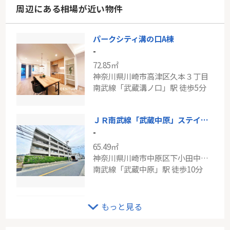
周辺にある相場が近い物件
パークシティ溝の口A棟
-
72.85㎡
神奈川県川崎市高津区久本３丁目
南武線「武蔵溝ノ口」駅 徒歩5分
ＪＲ南武線「武蔵中原」ステイツ武蔵中原
-
65.49㎡
神奈川県川崎市中原区下小田中４丁目
南武線「武蔵中原」駅 徒歩10分
クオス中山
もっと見る
-
77.25㎡