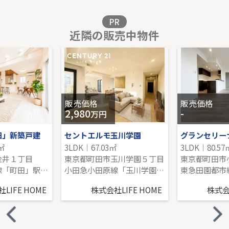
販売価格を見る
PR
近隣の販売中物件
グランシティたまプラーザ１
1階｜3LDK｜76.20㎡｜南
販売価格を見る
販売価格
販売価格
2,980
-
万円
田」新築戸建
セントエルモ玉川学園
グランセリー
7㎡
3LDK｜67.03㎡
3LDK｜80.57
金井１丁目
東京都町田市玉川学園５丁目
東京都町田市
小田急小田原線「町田」駅 バス14分 「金井小学校入口」 停歩9分
小田急小田原線「玉川学園前」駅 徒歩11分
LIFE HOME
株式会社LIFE HOME
株式会社