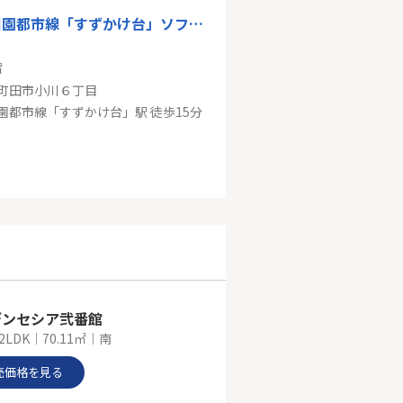
東急田園都市線「すずかけ台」ソフィアすずかけ台ソルフェージュ
㎡
町田市小川６丁目
園都市線「すずかけ台」駅 徒歩15分
急線「町田」売地
0㎡
町田市森野３丁目
小田原線「町田」駅 徒歩17分
デンセシア弐番館
2LDK｜70.11㎡｜南
売価格を見る