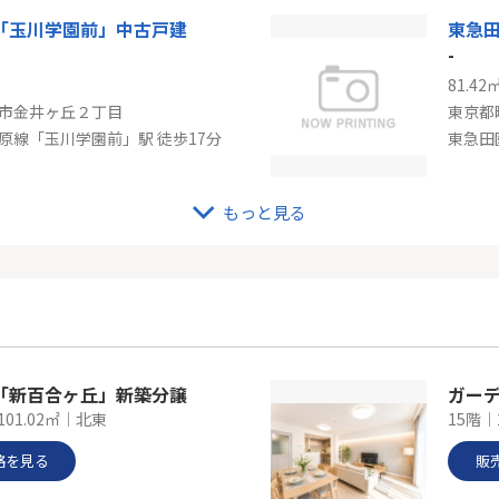
「玉川学園前」中古戸建
-
81.42
市金井ヶ丘２丁目
東京都
原線「玉川学園前」駅 徒歩17分
東急田
もっと見る
「鶴川」中古戸建
小田
-
164.0
市大蔵町
東京都
小田急小田原線「鶴川」駅 バス3分 「鶴川市民センター入口」 停歩8分
小田急
「新百合ヶ丘」新築分譲
ガー
101.02㎡｜北東
15階｜
格を見る
販