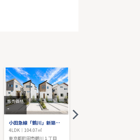
急線「向ヶ丘遊園」条件なし土地
14.09㎡｜-
売価格を見る
販売価格
販売価格
-
-
小田急線「鶴川」新築分譲
小田急線「鶴川」新築戸建て
4LDK｜104.07㎡
4LDK｜91.08㎡
東京都町田市鶴川１丁目
東京都町田市鶴川２丁目