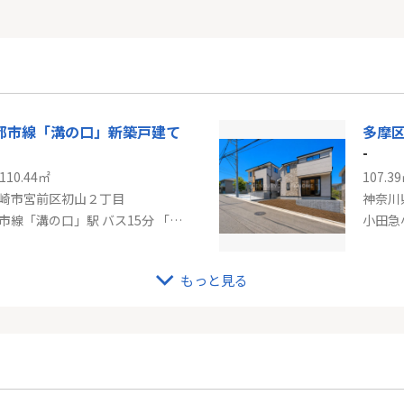
都市線「溝の口」新築戸建て
多摩区
-
110.44㎡
107.3
崎市宮前区初山２丁目
神奈川
東急田園都市線「溝の口」駅 バス15分 「緑地」 停歩5分
小田急
もっと見る
「読売ランド前」中古戸建
東急
-
99.67
崎市多摩区寺尾台１丁目
神奈川
小田急小田原線「読売ランド前」駅 徒歩10分
東急田