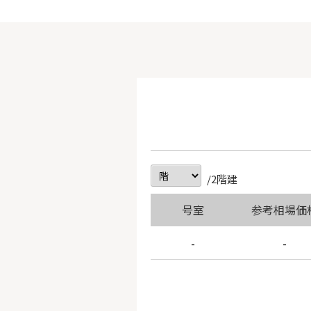
/2階建
号室
参考相場価
-
-