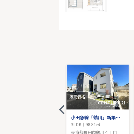
バースシ
4階｜3LDK
販売価
販売価格
販売価格
5,680
-
万円
小田急線「鶴川」新築分譲
小田急線「鶴川」新築戸建
3LDK｜100.24㎡
3LDK｜98.81㎡
東京都町田市大蔵町
東京都町田市鶴川４丁目