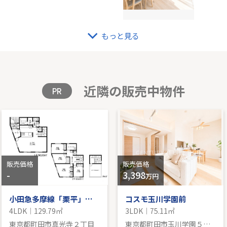
もっと見る
ティ・ザ・マーク鷺沼
小田
｜81.24㎡｜西
-｜-｜1
格を見る
販
近隣の販売中物件
PR
販売価格
販売価格
-
3,398
万円
小田急多摩線「栗平」新築戸建
コスモ玉川学園前
4LDK｜129.79㎡
3LDK｜75.11㎡
東京都町田市真光寺２丁目
東京都町田市玉川学園５丁目