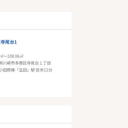
寺尾台1
9㎡～108.06㎡
県川崎市多摩区寺尾台１丁目
小田原線「生田」駅 徒歩11分
田園都市線「青葉台」新築戸建て
㎡
県横浜市青葉区松風台
園都市線「青葉台」駅 徒歩17分