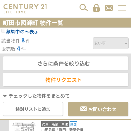
町田市図師町 物件一覧
募集中のみ表示
8
該当物件
件
4
販売数
件
さらに条件を絞り込む
物件リクエスト
チェックした物件をまとめて
お問い合わせ
検討リストに追加
売買｜新築一戸建
新築
小田急線「町田」新築分譲