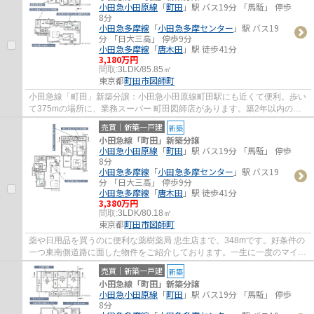
小田急小田原線
「
町田
」駅 バス19分 「馬駈」 停歩
8分
小田急多摩線
「
小田急多摩センター
」駅 バス19
分 「日大三高」 停歩9分
小田急多摩線
「
唐木田
」駅 徒歩41分
3,180万円
間取:
3LDK/85.85㎡
東京都
町田市
図師町
小田急線「町田」新築分譲：小田急小田原線町田駅にも近くて便利。歩い
て375mの場所に、業務スーパー 町田図師店があります。築2年以内の物
件ですので、外観もキレイです。多くの方か...
売買｜新築一戸建
新築
小田急線「町田」新築分譲
小田急小田原線
「
町田
」駅 バス19分 「馬駈」 停歩
8分
小田急多摩線
「
小田急多摩センター
」駅 バス19
分 「日大三高」 停歩9分
小田急多摩線
「
唐木田
」駅 徒歩41分
3,380万円
間取:
3LDK/80.18㎡
東京都
町田市
図師町
薬や日用品を買うのに便利な薬樹薬局 忠生店まで、348mです。好条件の
一つ東南側道路に面した物件をご紹介しております。一生に一度のマイホ
ーム探しは、ぜひ新築戸建てで。不動産の購...
売買｜新築一戸建
新築
小田急線「町田」新築分譲
小田急小田原線
「
町田
」駅 バス19分 「馬駈」 停歩
8分