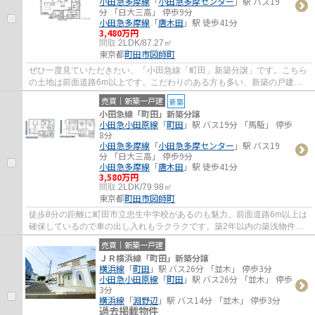
小田急多摩線
「
小田急多摩センター
」駅 バス19
分 「日大三高」 停歩9分
小田急多摩線
「
唐木田
」駅 徒歩41分
3,480万円
間取:
2LDK/87.27㎡
東京都
町田市
図師町
ぜひ一度見ていただきたい、「小田急線「町田」新築分譲」です。こちら
の土地は前面道路6m以上です。こだわりのある方も多い、新築の戸建て
物件となっております。築2年以内の物件です...
売買｜新築一戸建
新築
小田急線「町田」新築分譲
小田急小田原線
「
町田
」駅 バス19分 「馬駈」 停歩
8分
小田急多摩線
「
小田急多摩センター
」駅 バス19
分 「日大三高」 停歩9分
小田急多摩線
「
唐木田
」駅 徒歩41分
3,580万円
間取:
2LDK/79.98㎡
東京都
町田市
図師町
徒歩8分の距離に町田市立忠生中学校があるのも魅力。前面道路6m以上は
確保しているので車の出し入れもラクラクです。築2年以内の築浅物件で
す。一生に一度のマイホーム探しは、ぜひ新...
売買｜新築一戸建
ＪＲ横浜線「町田」新築分譲
横浜線
「
町田
」駅 バス26分 「並木」 停歩3分
小田急小田原線
「
町田
」駅 バス26分 「並木」 停歩
3分
横浜線
「
淵野辺
」駅 バス14分 「並木」 停歩3分
過去掲載物件