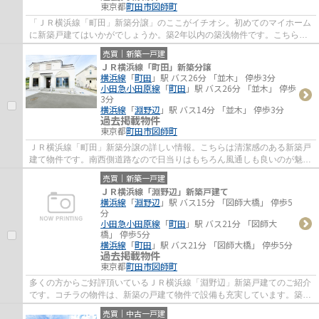
東京都
町田市
図師町
「ＪＲ横浜線「町田」新築分譲」のここがイチオシ。初めてのマイホーム
に新築戸建てはいかがでしょうか。築2年以内の築浅物件です。こちらの
土地は前面道路6m以上です。人生に何度もな...
売買｜新築一戸建
ＪＲ横浜線「町田」新築分譲
横浜線
「
町田
」駅 バス26分 「並木」 停歩3分
小田急小田原線
「
町田
」駅 バス26分 「並木」 停歩
3分
横浜線
「
淵野辺
」駅 バス14分 「並木」 停歩3分
過去掲載物件
東京都
町田市
図師町
ＪＲ横浜線「町田」新築分譲の詳しい情報。こちらは清潔感のある新築戸
建て物件です。南西側道路なので日当りはもちろん風通しも良いのが魅力
です。築2年以内の築浅物件です。町田市や...
売買｜新築一戸建
ＪＲ横浜線「淵野辺」新築戸建て
横浜線
「
淵野辺
」駅 バス15分 「図師大橋」 停歩5
分
小田急小田原線
「
町田
」駅 バス21分 「図師大
橋」 停歩5分
横浜線
「
町田
」駅 バス21分 「図師大橋」 停歩5分
過去掲載物件
東京都
町田市
図師町
多くの方からご好評頂いているＪＲ横浜線「淵野辺」新築戸建てのご紹介
です。コチラの物件は、新築の戸建て物件で設備も充実しています。築2
年以内の築浅物件です。不動産探しで重視し...
売買｜中古一戸建