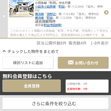
小田急線「町田」中古戸建
小田急小田原線
「
町田
」駅 バス20分 「並木」 停歩
8分
横浜線
「
淵野辺
」駅 バス14分 「並木」 停歩8分
横浜線
「
町田
」駅 バス20分 「並木」 停歩8分
過去掲載物件
東京都
町田市
図師町
こだわりポイント満載の小田急線「町田」中古戸建。宅地用として充分な
面積を備えた土地は広さが50坪以上。前面道路6m以上の物件です。値段
がお手ごろな中古戸建てはいかがでしょうか...
該当公開件数
8
件 販売数
4
件
1-8
件表示
チェックした物件をまとめて
お問い合わせ
検討リストに追加
無料会員登録はこちら
0
公開物件数：
件
会員登録
会員物件数：
0
件
さらに条件を絞り込む