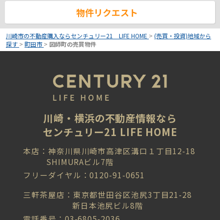
物件リクエスト
川崎市の不動産購入ならセンチュリー21 LIFE HOME
>
(売買・投資)地域から
探す
>
町田市
>
図師町の売買物件
川崎・横浜の不動産情報なら
センチュリー21 LIFE HOME
本店：神奈川県川崎市高津区溝口１丁目12-18
SHIMURAビル7階
フリーダイヤル：0120-91-0651
三軒茶屋店：東京都世田谷区池尻3丁目21-28
新日本池尻ビル8階
電話番号：03-6805-2036