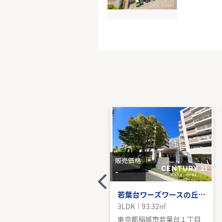
グリーン
-｜4LDK｜
販売価
販売価格
販売価格
4,150
-
万円
南武線「矢野口」売地
若葉台ワーズワースの丘Ｂ棟
-｜129.15㎡
3LDK｜93.32㎡
東京都稲城市押立
東京都稲城市若葉台１丁目