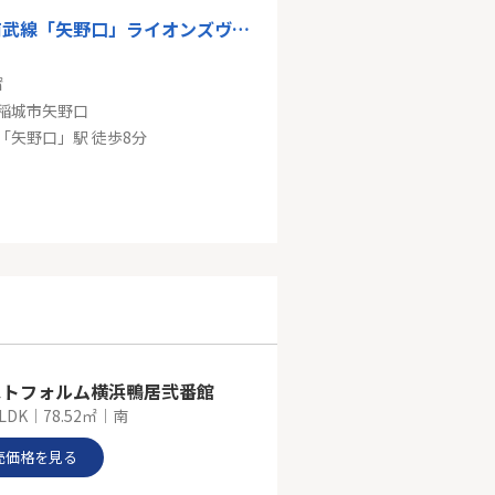
ＪＲ南武線「矢野口」ライオンズヴィアーレ稲城矢野口
㎡
稲城市矢野口
「矢野口」駅 徒歩8分
相模原線「若葉台」新築戸建て
㎡～102.93㎡
稲城市坂浜
京王相模原線「若葉台」駅 バス6分 「平尾4丁目」 停歩10分
ストフォルム横浜鴨居弐番館
LDK｜78.52㎡｜南
売価格を見る