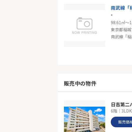
南武線「
-
98.61㎡～1
東京都稲城
南武線「稲
ＪＲ南武
-
61.82㎡
東京都稲城
販売中の物件
南武線「矢
日吉第二
6階｜3LDK
販売価