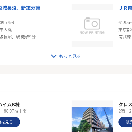
稲城長沼」新築分譲
-
09.74㎡
61.95
市大丸
東京都
城長沼」駅 徒歩9分
南武線
もっと見る
線「矢野口」ルネ稲城
京王
-
93.14
市矢野口
東京都
野口」駅 徒歩3分
ハイムB棟
クレ
｜88.07㎡｜南
2階｜2
格を見る
販