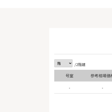
/2階建
号室
参考相場価
-
-