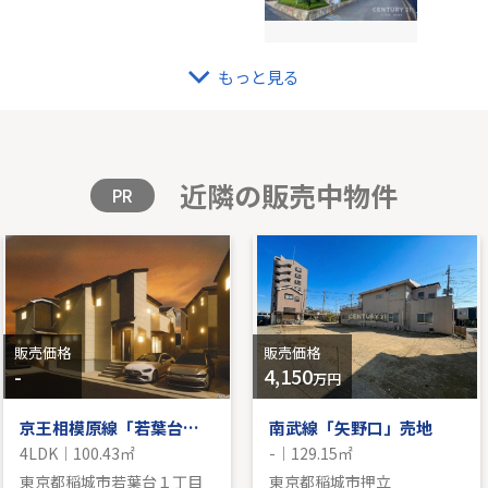
もっと見る
ライン「東山田」新築戸建
戸建 
101.56㎡｜南
-｜3LD
格を見る
販
近隣の販売中物件
PR
販売価格
販売価格
-
4,150
万円
京王相模原線「若葉台」新築戸建
南武線「矢野口」売地
4LDK｜100.43㎡
-｜129.15㎡
東京都稲城市若葉台１丁目
東京都稲城市押立