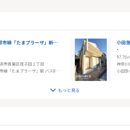
東急田園都市線「たまプラーザ」新築戸建て
小田
-
97.70
浜市青葉区荏子田２丁目
神奈川
東急田園都市線「たまプラーザ」駅 バス8分 「荏子田二丁目」 停歩3分
小田急
もっと見る
線「白楽」中古戸建
戸建 
-
165.3
浜市港北区篠原台町
神奈川
「白楽」駅 徒歩8分
東急東