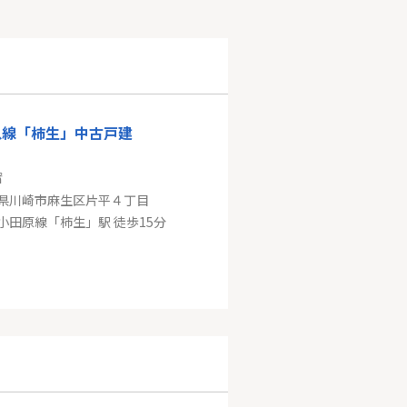
急線「柿生」中古戸建
㎡
県川崎市麻生区片平４丁目
小田原線「柿生」駅 徒歩15分
横浜市港北区新吉田東５丁目
2㎡
県横浜市港北区新吉田東５丁目
横線「綱島」駅 徒歩17分