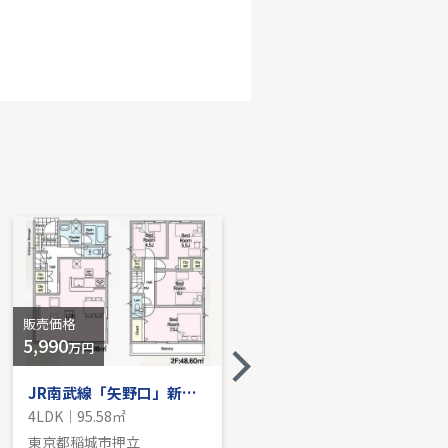
横浜市青葉区荏田町
K｜91.93㎡｜-
売価格を見る
販売価格
販売価格
5,990
-
万円
JR南武線「矢野口」新築分譲
京王相模原線「稲城」新築戸建
4LDK｜95.58㎡
4LDK｜111.01㎡
東京都稲城市押立
東京都稲城市東長沼