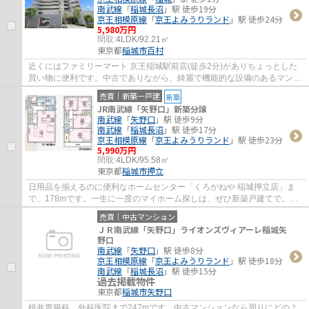
南武線
「
稲城長沼
」駅 徒歩19分
京王相模原線
「
京王よみうりランド
」駅 徒歩24分
5,980万円
間取:
4LDK/92.21㎡
東京都
稲城市
百村
近くにはファミリーマート 京王稲城駅前店(徒歩2分)がありちょっとした
買い物に便利です。中古でありながら、綺麗で機能的な設備のあるマンシ
ョンです。京王相模原線稲城近郊には当社...
売買｜新築一戸建
新築
JR南武線「矢野口」新築分譲
南武線
「
矢野口
」駅 徒歩9分
南武線
「
稲城長沼
」駅 徒歩17分
京王相模原線
「
京王よみうりランド
」駅 徒歩23分
5,990万円
間取:
4LDK/95.58㎡
東京都
稲城市
押立
日用品を揃えるのに便利なホームセンター「くろがねや 稲城押立店」ま
で、178mです。一生に一度のマイホーム探しは、ぜひ新築戸建てで。お
客様によって、物件へ求める条件というのは大...
売買｜中古マンション
ＪＲ南武線「矢野口」ライオンズヴィアーレ稲城矢
野口
南武線
「
矢野口
」駅 徒歩8分
京王相模原線
「
京王よみうりランド
」駅 徒歩18分
南武線
「
稲城長沼
」駅 徒歩15分
過去掲載物件
東京都
稲城市
矢野口
桜井胃腸科、外科医院まで247mです。中古マンションなら周りにどのよ