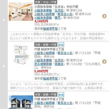
売買｜中古一戸建
小田急多摩線「五月台」中古戸建
小田急多摩線
「
五月台
」駅 徒歩12分
小田急小田原線
「
新百合ヶ丘
」駅 徒歩21分
小田急多摩線
「
栗平
」駅 徒歩23分
4,399万円
間取:
2LDK/99.97㎡
東京都
稲城市
平尾
２丁目
こだわりポイント満載の小田急多摩線「五月台」中古戸建。前面道路6m
以上という駐車もラクラクな物件となっております。設備や周辺環境が整
っている中古戸建てはいかがでしょうか。一...
売買｜新築一戸建
新築
戸建 稲城市平尾２丁目
小田急小田原線
「
新百合ヶ丘
」駅 バス12分 「平尾
団地」 停歩5分
小田急多摩線
「
五月台
」駅 徒歩21分
京王相模原線
「
若葉台
」駅 バス14分 「ひらお苑入
口」 停歩6分
5,099万円
間取:
4LDK/93.77㎡
東京都
稲城市
平尾
２丁目
コンビニ「セブンイレブン 稲城市平尾店」が246m以内にある物件です。
簡野クリニックまで380mです。新築の戸建て物件です。お客様が希望と
する物件をお探しいただけるよう、当社では多...
売買｜新築一戸建
新築
戸建 稲城市平尾２丁目
小田急小田原線
「
新百合ヶ丘
」駅 バス12分 「平尾
団地」 停歩5分