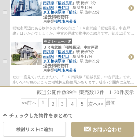
南武線
「
稲城長沼
」駅 徒歩12分
南武線
「
矢野口
」駅 徒歩15分
京王相模原線
「
稲城
」駅 徒歩22分
過去掲載物件
東京都
稲城市
東長沼
稲城市周辺にある物件をお求めの方は「ＪＲ南武線「稲城長沼」中古戸
建」はいかがでしょうか。中古の戸建て物件のご紹介です。徒歩12分で駅
へのアクセスが可能な物件です。アクセスの...
売買｜中古一戸建
ＪＲ南武線「稲城長沼」中古戸建
南武線
「
稲城長沼
」駅 徒歩7分
南武線
「
矢野口
」駅 徒歩17分
京王相模原線
「
稲城
」駅 徒歩21分
過去掲載物件
東京都
稲城市
東長沼
ぜひ一度見ていただきたい、「ＪＲ南武線「稲城長沼」中古戸建」です。
歩いて447mのところに稲城押立郵便局があります。徒歩7分圏内に立地す
る物件です。中古の戸建て物件は、経済的な...
該当公開件数
89
件 販売数
12
件
1-20
件表示
1
2
3
4
5
次へ>>
<<前へ
最初
チェックした物件をまとめて
お問い合わせ
検討リストに追加