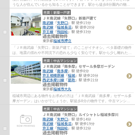
うな人が住んでいるかも知ることができます。駅から徒歩8分圏内の物件
です。エレベーター付き物件です。当社オスス...
売買｜新築一戸建
ＪＲ南武線「矢野口」新築戸建て
南武線
「
矢野口
」駅 徒歩15分
南武線
「
稲城長沼
」駅 徒歩20分
京王線
「
飛田給
」駅 徒歩33分
過去掲載物件
東京都
稲城市
押立
「ＪＲ南武線「矢野口」新築戸建て」のここがイチオシ。ベタ基礎の物件
は、地震の揺れや不同沈下の恐れも少なく安心です。駅から少し離れた、
駅徒歩15分の物件です。綺麗で清潔感のあ...
売買｜中古マンション
ＪＲ南武線「南多摩」セザール多摩ガーデン
南武線
「
南多摩
」駅 徒歩8分
京王相模原線
「
稲城
」駅 徒歩20分
西武多摩川線
「
是政
」駅 徒歩21分
過去掲載物件
東京都
稲城市
大丸
稲城市周辺にある物件をお求めの方は「ＪＲ南武線「南多摩」セザール多
摩ガーデン」はいかがでしょうか。駅徒歩8分の物件です。中古マンショ
ンなら周りにどのような人が住んでいるかも...
売買｜中古マンション
ＪＲ南武線「矢野口」ルイシャトレ稲城多摩川
南武線
「
矢野口
」駅 徒歩14分
南武線
「
稲城長沼
」駅 徒歩19分
京王線
「
飛田給
」駅 徒歩32分
過去掲載物件