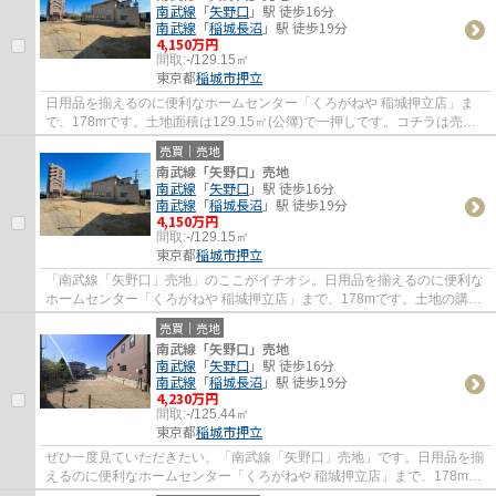
南武線
「
矢野口
」駅 徒歩16分
南武線
「
稲城長沼
」駅 徒歩19分
4,150万円
間取:
-/129.15㎡
東京都
稲城市
押立
日用品を揃えるのに便利なホームセンター「くろがねや 稲城押立店」ま
で、178mです。土地面積は129.15㎡(公簿)で一押しです。コチラは売地
の情報となっています。土地購入をお考えの方...
売買｜売地
南武線「矢野口」売地
南武線
「
矢野口
」駅 徒歩16分
南武線
「
稲城長沼
」駅 徒歩19分
4,150万円
間取:
-/129.15㎡
東京都
稲城市
押立
「南武線「矢野口」売地」のここがイチオシ。日用品を揃えるのに便利な
ホームセンター「くろがねや 稲城押立店」まで、178mです。土地の購入
をお考えの方、コチラの売地をご覧ください...
売買｜売地
南武線「矢野口」売地
南武線
「
矢野口
」駅 徒歩16分
南武線
「
稲城長沼
」駅 徒歩19分
4,230万円
間取:
-/125.44㎡
東京都
稲城市
押立
ぜひ一度見ていただきたい、「南武線「矢野口」売地」です。日用品を揃
えるのに便利なホームセンター「くろがねや 稲城押立店」まで、178mで
す。広さの心配がいらない土地面積125.44㎡...