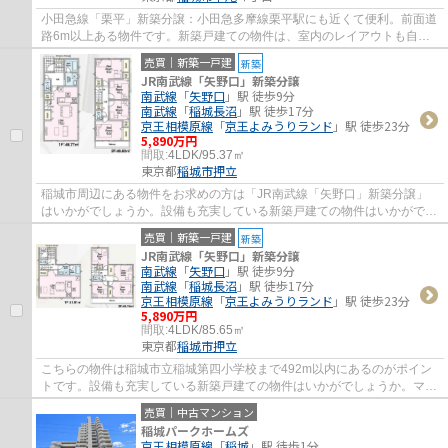
小田急線「栗平」新築分譲：小田急多摩線栗平駅にも近くて便利。前面道
路6m以上ある物件です。新築戸建ての物件は、室内のレイアウトも自分
好みに変更可能です。稲城市エリアや小田急...
売買｜新築一戸建
新築
JR南武線「矢野口」新築分譲
南武線
「
矢野口
」駅 徒歩9分
南武線
「
稲城長沼
」駅 徒歩17分
京王相模原線
「
京王よみうりランド
」駅 徒歩23分
5,890万円
間取:
4LDK/95.37㎡
東京都
稲城市
押立
稲城市周辺にある物件をお求めの方は「JR南武線「矢野口」新築分譲」
はいかがでしょうか。設備も充実している新築戸建ての物件はいかがでし
ょうか。たくさんの不動産情報から、お客様...
売買｜新築一戸建
新築
JR南武線「矢野口」新築分譲
南武線
「
矢野口
」駅 徒歩9分
南武線
「
稲城長沼
」駅 徒歩17分
京王相模原線
「
京王よみうりランド
」駅 徒歩23分
5,890万円
間取:
4LDK/85.65㎡
東京都
稲城市
押立
こちらの物件は稲城市立稲城第四小学校まで492m以内にあるのがポイン
トです。設備も充実している新築戸建ての物件はいかがでしょうか。マイ
ホームの購入をお考えなら稲城市をご検討く...
売買｜中古マンション
稲城パークホームズ
京王相模原線
「
稲城
」駅 徒歩1分