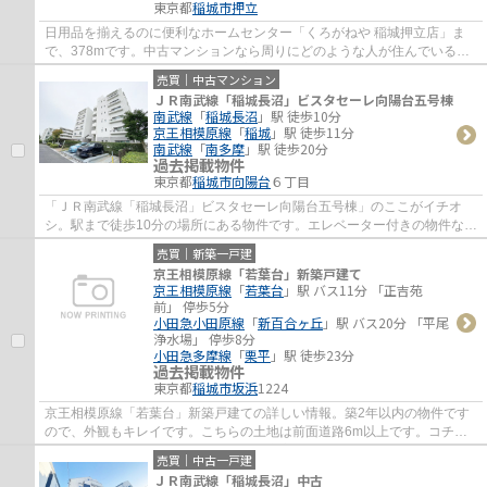
東京都
稲城市
押立
日用品を揃えるのに便利なホームセンター「くろがねや 稲城押立店」ま
で、378mです。中古マンションなら周りにどのような人が住んでいるか
も知ることができます。ニーズの高いエレベー...
売買｜中古マンション
ＪＲ南武線「稲城長沼」ビスタセーレ向陽台五号棟
南武線
「
稲城長沼
」駅 徒歩10分
京王相模原線
「
稲城
」駅 徒歩11分
南武線
「
南多摩
」駅 徒歩20分
過去掲載物件
東京都
稲城市
向陽台
６丁目
「ＪＲ南武線「稲城長沼」ビスタセーレ向陽台五号棟」のここがイチオ
シ。駅まで徒歩10分の場所にある物件です。エレベーター付きの物件なの
で、上階でも上り下りが楽です。身近に人を...
売買｜新築一戸建
京王相模原線「若葉台」新築戸建て
京王相模原線
「
若葉台
」駅 バス11分 「正吉苑
前」 停歩5分
小田急小田原線
「
新百合ヶ丘
」駅 バス20分 「平尾
浄水場」 停歩8分
小田急多摩線
「
栗平
」駅 徒歩23分
過去掲載物件
東京都
稲城市
坂浜
1224
京王相模原線「若葉台」新築戸建ての詳しい情報。築2年以内の物件です
ので、外観もキレイです。こちらの土地は前面道路6m以上です。コチラ
の物件は、新築の戸建て物件で設備も充実して...
売買｜中古一戸建
ＪＲ南武線「稲城長沼」中古