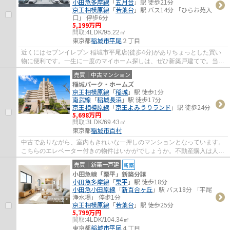
小田急多摩線
「
五月台
」駅 徒歩21分
京王相模原線
「
若葉台
」駅 バス14分 「ひらお苑入
口」 停歩6分
5,199万円
間取:
4LDK/95.22㎡
東京都
稲城市
平尾
２丁目
近くにはセブンイレブン 稲城市平尾店(徒歩4分)がありちょっとした買い
物に便利です。一生に一度のマイホーム探しは、ぜひ新築戸建てで。当社
で不動産を探しませんか。人生に何度とな...
売買｜中古マンション
稲城パーク・ホームズ
京王相模原線
「
稲城
」駅 徒歩1分
南武線
「
稲城長沼
」駅 徒歩17分
京王相模原線
「
京王よみうりランド
」駅 徒歩24分
5,698万円
間取:
3LDK/69.43㎡
東京都
稲城市
百村
中古でありながら、室内もきれいな一押しのマンションとなっています。
こちらのエレベーター付きの物件はいかがでしょうか。不動産購入は人生
で一度あるかないかの大きな買い物です。...
売買｜新築一戸建
新築
小田急線「栗平」新築分譲
小田急多摩線
「
栗平
」駅 徒歩18分
小田急小田原線
「
新百合ヶ丘
」駅 バス18分 「平尾
浄水場」 停歩1分
京王相模原線
「
若葉台
」駅 徒歩25分
5,799万円
間取:
4LDK/104.34㎡
東京都
稲城市
平尾
４丁目