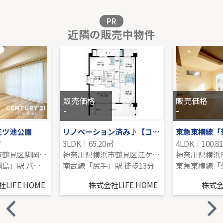
販売価格を見る
PR
近隣の販売中物件
パークシティ溝の口B棟
10階｜3LDK｜76.80㎡｜南
販売価格を見る
販売価格
販売価格
-
-
三ツ池公園
リノベーション済み♪【コスモハイセレナYOKOHAMAEAST】
㎡
3LDK｜65.20㎡
4LDK｜100.8
神奈川県横浜市鶴見区駒岡１丁目
神奈川県横浜市鶴見区江ケ崎町
東急東横線「綱島」駅 バス9分 「駒岡不動尊前」 停歩7分
南武線「尻手」駅 徒歩13分
LIFE HOME
株式会社LIFE HOME
株式会社