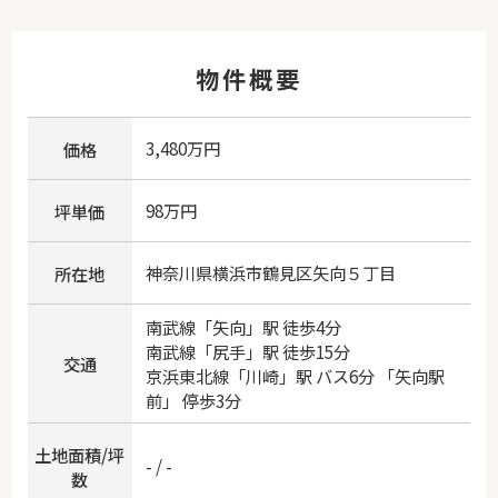
物件概要
3,480万円
価格
98万円
坪単価
神奈川県
横浜市鶴見区
矢向
５丁目
所在地
南武線
「
矢向
」駅 徒歩4分
南武線
「
尻手
」駅 徒歩15分
交通
京浜東北線
「
川崎
」駅 バス6分 「矢向駅
前」 停歩3分
土地面積/坪
- / -
数