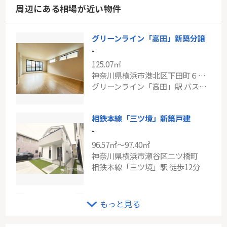
周辺にある相場が近い物件
グリーンライン「高田」新築分譲
-
125.07㎡
神奈川県横浜市港北区下田町６丁目
グリーンライン「高田」駅 バス6分 「下田上町」 停歩3分
相鉄本線「三ツ境」新築戸建
-
96.57㎡～97.40㎡
神奈川県横浜市瀬谷区二ツ橋町
相鉄本線「三ツ境」駅 徒歩12分
ＪＲ南武線「武蔵中原」日神パレステージ武蔵中原
もっと見る
-
62.58㎡