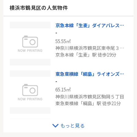
神奈川県川崎市中原区上小田中５丁目
横浜市鶴見区の人気物件
南武線「武蔵中原」駅 徒歩8分
京急本線「生麦」ダイアパレス東寺尾第三・壱号棟
RIS読売ランド
-
-
55.55㎡
81.03㎡
神奈川県横浜市鶴見区東寺尾３丁目
神奈川県川崎市多摩区寺尾台１丁目
京急本線「生麦」駅 徒歩19分
小田急小田原線「読売ランド前」駅 徒歩13分
東急東横線「綱島」ライオンズマンション綱島東
-
65.15㎡
神奈川県横浜市鶴見区駒岡５丁目
東急東横線「綱島」駅 徒歩21分
京急本線「生麦」新築戸建て
もっと見る
-