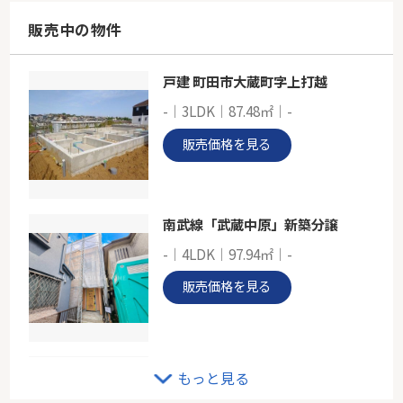
101.64㎡～102.26㎡
神奈川県横浜市鶴見区東寺尾６丁目
販売中の物件
京急本線「生麦」駅 徒歩18分
戸建 町田市大蔵町字上打越
ＪＲ京浜東北線「鶴見」新築分譲
-｜3LDK｜87.48㎡｜-
-
94.91㎡
販売価格を見る
神奈川県横浜市鶴見区下末吉６丁目
京浜東北線「鶴見」駅 徒歩25分
南武線「武蔵中原」新築分譲
-｜4LDK｜97.94㎡｜-
販売価格を見る
コスモ中野島
もっと見る
2階｜3LDK｜73.29㎡｜南西