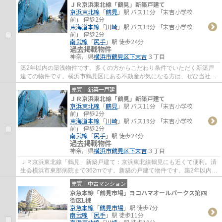
ＪＲ京浜東北線「鶴見」新築戸建て
京浜東北線
「
鶴見
」駅 バス11分 「末吉小学校
前」 停歩2分
東海道本線
「
川崎
」駅 バス19分 「末吉小学校
前」 停歩2分
南武線
「
尻手
」駅 徒歩24分
過去掲載物件
神奈川県
横浜市鶴見区
下末吉
３丁目
築2年以内の築浅物件です。多くの方からこだわり条件でいただく新築戸
建ての物件です。横浜市鶴見区にある不動産が気になる方は、ぜひ当社ま
でお問い合わせください。地域情報などと併...
売買｜新築一戸建
ＪＲ京浜東北線「鶴見」新築戸建て
京浜東北線
「
鶴見
」駅 バス11分 「末吉小学校
前」 停歩2分
東海道本線
「
川崎
」駅 バス19分 「末吉小学校
前」 停歩2分
南武線
「
尻手
」駅 徒歩24分
過去掲載物件
神奈川県
横浜市鶴見区
下末吉
３丁目
ＪＲ京浜東北線「鶴見」新築戸建て：京浜東北線鶴見にも近くて便利。済
生会横浜市東部病院まで362mです。新築の戸建て物件です。築2年以内の
物件ですので、外観もキレイです。横浜市鶴...
売買｜中古マンション
京急本線「鶴見市場」ヨコハマオールパークス第四
街区L棟
京急本線
「
鶴見市場
」駅 徒歩7分
南武線
「
尻手
」駅 徒歩11分