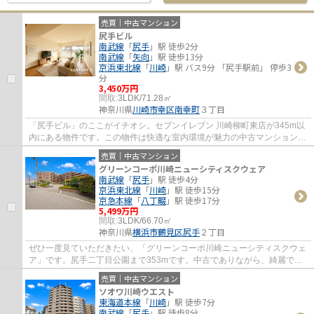
売買｜中古マンション
尻手ビル
南武線
「
尻手
」駅 徒歩2分
南武線
「
矢向
」駅 徒歩13分
京浜東北線
「
川崎
」駅 バス9分 「尻手駅前」 停歩3
分
3,450万円
間取:
3LDK/71.28㎡
神奈川県
川崎市幸区
南幸町
３丁目
「尻手ビル」のここがイチオシ。セブンイレブン 川崎柳町東店が345m以
内にある物件です。この物件は快適な室内環境が魅力の中古マンションと
なっています。当社は多種多様な物件情報を...
売買｜中古マンション
グリーンコーポ川崎ニューシティスクウェア
南武線
「
尻手
」駅 徒歩4分
京浜東北線
「
川崎
」駅 徒歩15分
京急本線
「
八丁畷
」駅 徒歩17分
5,499万円
間取:
3LDK/66.70㎡
神奈川県
横浜市鶴見区
尻手
２丁目
ぜひ一度見ていただきたい、「グリーンコーポ川崎ニューシティスクウェ
ア」です。尻手二丁目公園まで353mです。中古でありながら、綺麗で機
能的な設備のあるマンションです。エレベー...
売買｜中古マンション
ソオワ川崎ウエスト
東海道本線
「
川崎
」駅 徒歩7分
南武線
「
尻手
」駅 徒歩8分