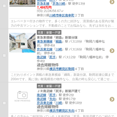
京急本線
「
京急川崎
」駅 徒歩13分
7,499万円
間取:
2LDK/56.67㎡
神奈川県
川崎市幸区
南幸町
２丁目
エレベーター付きの物件です。多くの方に好評な、清潔感のある室内が魅
力の中古マンションです。不動産のことでお悩みなら、先ずは当社をお尋
ねください。経験豊富なプロのスタッフが...
売買｜新築一戸建
東急東横線「綱島」新築分譲
東急東横線
「
綱島
」駅 バス10分 「駒岡八幡神社
前」 停歩4分
京浜東北線
「
川崎
」駅 バス16分 「駒岡八幡神社
前」 停歩4分
南武線
「
尻手
」駅 バス12分 「駒岡八幡神社前」 停
歩4分
過去掲載物件
神奈川県
横浜市鶴見区
駒岡
４丁目
こだわりポイント満載の東急東横線「綱島」新築分譲。駒岡岩瀬公園まで
200mです。風に強い耐風構造の物件なら、台風の時も安心して過ごせま
す。多くの方からこだわり条件でいただく新...
売買｜新築一戸建
ＪＲ南武線「尻手」新築戸建て
南武線
「
尻手
」駅 徒歩2分
南武線
「
矢向
」駅 徒歩17分
京浜東北線
「
川崎
」駅 徒歩18分
過去掲載物件
神奈川県
横浜市鶴見区
矢向
４丁目
多くの方からご好評頂いているＪＲ南武線「尻手」新築戸建てのご紹介で