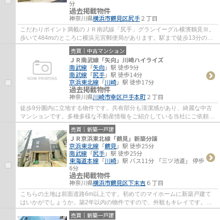
分
過去掲載物件
神奈川県
横浜市鶴見区
尻手
２丁目
こだわりポイント満載のＪＲ南武線「尻手」グランイーグル横濱鶴見Ⅲ。
歩いて484mのところに横浜元宮郵便局があります。駅まで徒歩13分の場
所にある物件です。この物件は快適な室内環境...
売買｜中古マンション
ＪＲ南武線「矢向」川崎ハイライズ
南武線
「
矢向
」駅 徒歩9分
南武線
「
尻手
」駅 徒歩14分
京浜東北線
「
川崎
」駅 徒歩17分
過去掲載物件
神奈川県
川崎市幸区
戸手本町
２丁目
徒歩9分圏内に立地する物件です。共有部分も清潔感があり、綺麗な中古
マンションです。多種多様な不動産情報をご紹介している当社にご依頼く
ださい。お客様のご要望に沿った物件をご紹...
売買｜新築一戸建
ＪＲ京浜東北線「鶴見」新築分譲
京浜東北線
「
鶴見
」駅 徒歩25分
南武線
「
尻手
」駅 徒歩25分
東海道本線
「
川崎
」駅 バス11分 「三ツ池道」 停歩
6分
過去掲載物件
神奈川県
横浜市鶴見区
下末吉
６丁目
こちらの土地は前面道路6m以上です。初めてのマイホームに新築戸建て
はいかがでしょうか。築2年以内の物件ですので、外観もキレイです。不
動産について何かお困りのことなどがございま...
売買｜新築一戸建