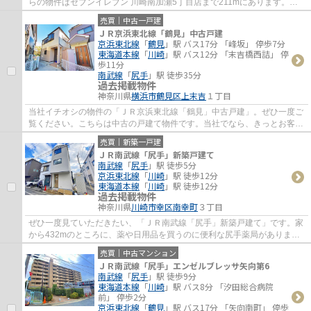
らの物件はセブンイレブン 川崎南加瀬5丁目店まで211mにあります。こ
の物件は快適な室内環境が魅力の中古マンシ...
売買｜中古一戸建
ＪＲ京浜東北線「鶴見」中古戸建
京浜東北線
「
鶴見
」駅 バス17分 「峰坂」 停歩7分
東海道本線
「
川崎
」駅 バス12分 「末吉橋西詰」 停
歩11分
南武線
「
尻手
」駅 徒歩35分
過去掲載物件
神奈川県
横浜市鶴見区
上末吉
１丁目
当社イチオシの物件の「ＪＲ京浜東北線「鶴見」中古戸建」。ぜひ一度ご
覧ください。こちらは中古の戸建て物件です。当社でなら、きっとお客様
に満足頂ける不動産をご紹介することがで...
売買｜新築一戸建
ＪＲ南武線「尻手」新築戸建て
南武線
「
尻手
」駅 徒歩5分
京浜東北線
「
川崎
」駅 徒歩12分
東海道本線
「
川崎
」駅 徒歩12分
過去掲載物件
神奈川県
川崎市幸区
南幸町
３丁目
ぜひ一度見ていただきたい、「ＪＲ南武線「尻手」新築戸建て」です。家
から432mのところに、薬や日用品を買うのに便利な尻手薬局がありま
す。忙しい方におすすめの、駅徒歩5分の物件で...
売買｜中古マンション
ＪＲ南武線「尻手」エンゼルブレッサ矢向第6
南武線
「
尻手
」駅 徒歩9分
東海道本線
「
川崎
」駅 バス8分 「汐田総合病院
前」 停歩2分
京浜東北線
「
鶴見
」駅 バス17分 「矢向南町」 停歩