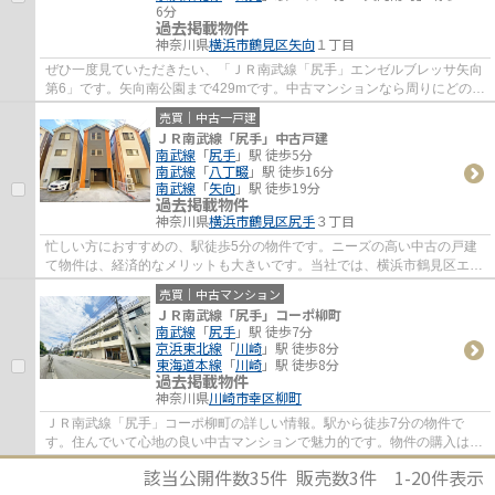
6分
過去掲載物件
神奈川県
横浜市鶴見区
矢向
１丁目
ぜひ一度見ていただきたい、「ＪＲ南武線「尻手」エンゼルブレッサ矢向
第6」です。矢向南公園まで429mです。中古マンションなら周りにどのよ
うな人が住んでいるかも知ることができます...
売買｜中古一戸建
ＪＲ南武線「尻手」中古戸建
南武線
「
尻手
」駅 徒歩5分
南武線
「
八丁畷
」駅 徒歩16分
南武線
「
矢向
」駅 徒歩19分
過去掲載物件
神奈川県
横浜市鶴見区
尻手
３丁目
忙しい方におすすめの、駅徒歩5分の物件です。ニーズの高い中古の戸建
て物件は、経済的なメリットも大きいです。当社では、横浜市鶴見区エリ
アや南武線尻手付近での一戸建て情報をご紹...
売買｜中古マンション
ＪＲ南武線「尻手」コーポ柳町
南武線
「
尻手
」駅 徒歩7分
京浜東北線
「
川崎
」駅 徒歩8分
東海道本線
「
川崎
」駅 徒歩8分
過去掲載物件
神奈川県
川崎市幸区
柳町
ＪＲ南武線「尻手」コーポ柳町の詳しい情報。駅から徒歩7分の物件で
す。住んでいて心地の良い中古マンションで魅力的です。物件の購入は失
敗したくないですよね。失敗しないためにも、...
該当公開件数
35
件 販売数
3
件
1-20
件表示