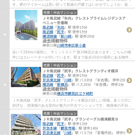
す。夢のマイホームは思い切って新築の戸建てはいかがでしょうか。徒歩
2分の場所に駅のある物件です。築2年以内...
売買｜中古マンション
ＪＲ南武線「矢向」クレストプライムレジデンスア
ベニュー壱番館
南武線
「
矢向
」駅 徒歩10分
南武線
「
尻手
」駅 徒歩19分
横須賀線
「
新川崎
」駅 徒歩20分
過去掲載物件
神奈川県
川崎市幸区
新小倉
歩いて293mの場所に、サミットストア 新川崎店があります。こちらの物
件にはエレベーターが付いています。駅まで徒歩10分の場所にある物件で
す。中古ながらも綺麗な室内と魅力的な住環...
売買｜中古マンション
ＪＲ南武線「尻手」クレストグランディオ横浜
南武線
「
尻手
」駅 徒歩19分
京浜東北線
「
川崎
」駅 バス8分 「末吉橋」 停歩2分
横浜線
「
新横浜
」駅 バス20分 「末吉橋」 停歩2分
過去掲載物件
神奈川県
横浜市鶴見区
江ケ崎町
ＪＲ南武線「尻手」クレストグランディオ横浜の詳しい情報。多くの方に
好評な、清潔感のある室内が魅力の中古マンションです。御身体の不自由
な方でも安心のエレベーター付きの物件と...
売買｜中古マンション
ＪＲ南武線「尻手」グランイーグル横濱鶴見Ⅲ
南武線
「
尻手
」駅 徒歩13分
京急本線
「
鶴見市場
」駅 徒歩14分
京浜東北線
「
川崎
」駅 バス7分 「変電所前」 停歩5