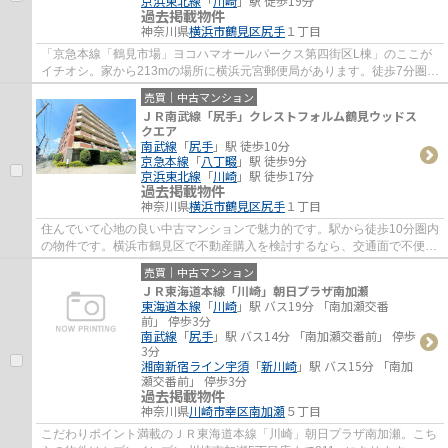
京浜東北線
「
川崎
」駅 徒歩19分
過去掲載物件
神奈川県
横浜市鶴見区
尻手
１丁目
「京急本線「鶴見市場」ヨコハマオールパークス第四街区L棟」のここが
イチオシ。家から213mの場所に横浜元宮郵便局があります。徒歩7分圏内
に立地する物件です。住んでいて心地の良い...
売買｜中古マンション
ＪＲ南武線「尻手」クレストフォルム鶴見ウッドス
クエア
南武線
「
尻手
」駅 徒歩10分
京急本線
「
八丁畷
」駅 徒歩9分
京浜東北線
「
川崎
」駅 徒歩17分
過去掲載物件
神奈川県
横浜市鶴見区
尻手
１丁目
住んでいて心地の良い中古マンションで魅力的です。駅から徒歩10分圏内
の物件です。横浜市鶴見区で不動産購入を検討するなら、交通面で不便を
感じる事が少ない南武線尻手周辺の物件は...
売買｜中古マンション
ＪＲ東海道本線「川崎」朝日プラザ南加瀬
東海道本線
「
川崎
」駅 バス19分 「南加瀬交番
前」 停歩3分
南武線
「
尻手
」駅 バス14分 「南加瀬交番前」 停歩
3分
湘南新宿ライン宇須
「
新川崎
」駅 バス15分 「南加
瀬交番前」 停歩3分
過去掲載物件
神奈川県
川崎市幸区
南加瀬
５丁目
こだわりポイント満載のＪＲ東海道本線「川崎」朝日プラザ南加瀬。こち