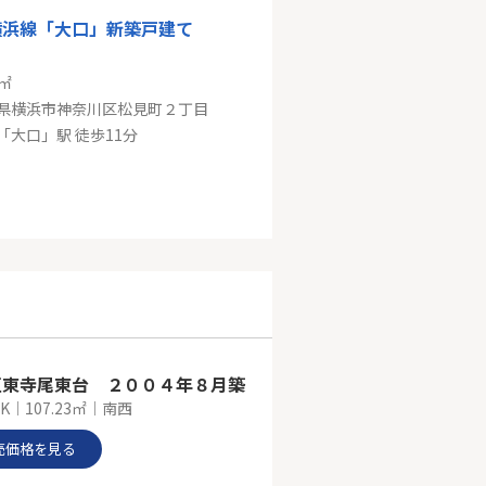
横浜線「大口」新築戸建て
7㎡
県横浜市神奈川区松見町２丁目
「大口」駅 徒歩11分
京急本線「神奈川新町」ベイステージ横浜432
㎡
県横浜市神奈川区新浦島町１丁目
線「神奈川新町」駅 徒歩6分
区東寺尾東台 ２００４年８月築
DK｜107.23㎡｜南西
売価格を見る