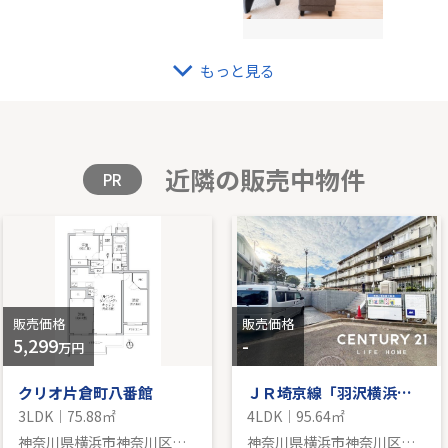
もっと見る
セシア弐番館
JR南
K｜70.11㎡｜南
-｜4L
格を見る
販
近隣の販売中物件
PR
販売価格
販売価格
5,299
-
万円
クリオ片倉町八番館
ＪＲ埼京線「羽沢横浜国大」新築戸建
3LDK｜75.88㎡
4LDK｜95.64㎡
神奈川県横浜市神奈川区神大寺２丁目
神奈川県横浜市神奈川区羽沢町