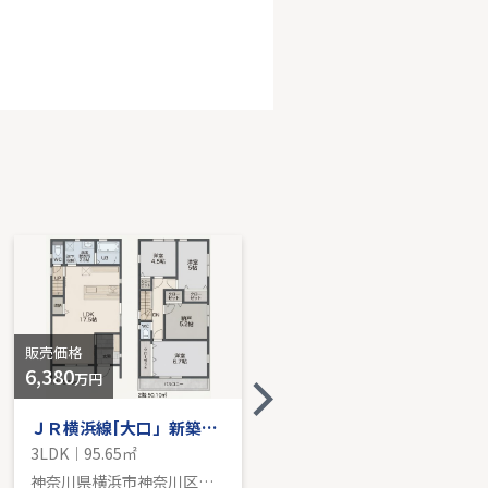
武線「矢野口」新築分譲
DK｜85.65㎡｜南
売価格を見る
販売価格
販売価格
6,380
-
万円
ＪＲ横浜線[大口」新築戸建て
オープンライブス栗田谷アクセス
3LDK｜95.65㎡
1LDK｜81.17㎡
神奈川県横浜市神奈川区西寺尾１丁目
神奈川県横浜市神奈川区栗田谷