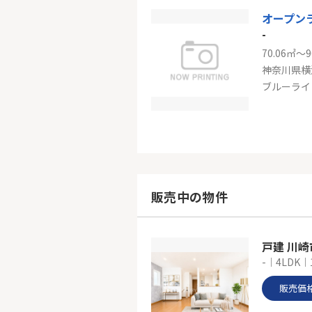
オープン
-
70.06㎡～9
神奈川県横
ブルーライ
ヒルズ横
-
90.73㎡
神奈川県横
販売中の物件
横浜線「大
戸建 川
-｜4LDK｜
販売価