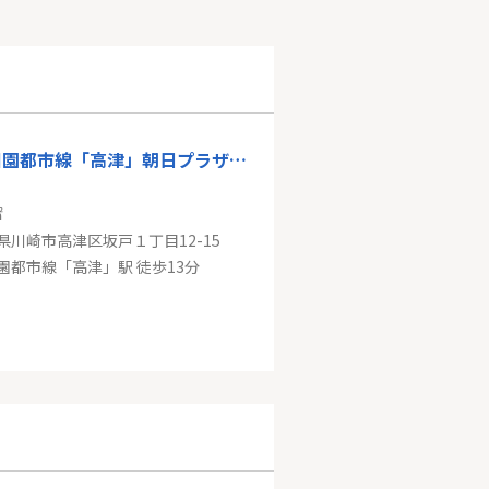
東急田園都市線「高津」朝日プラザ溝の口
㎡
県川崎市高津区坂戸１丁目12-15
園都市線「高津」駅 徒歩13分
【新規フルリフォーム済・広いルーフバルコニー】ライオンズマンション江田第5
㎡
県横浜市青葉区荏田町
園都市線「江田」駅 徒歩14分