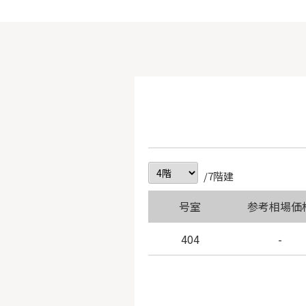
/7階建
号室
参考相場価
404
-