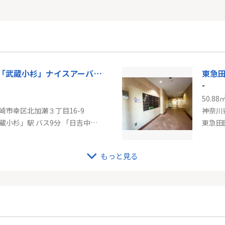
JR南武線「武蔵小杉」ナイスアーバン新川崎ステイツ
-
50.88
崎市幸区北加瀬３丁目16-9
神奈川
南武線「武蔵小杉」駅 バス9分 「日吉中学校前」 停歩1分
東急田
もっと見る
東急田園都市線「青葉台」桜台ビレジ1号棟
-
60.74
浜市青葉区桜台
神奈川
市線「青葉台」駅 徒歩15分
東急田