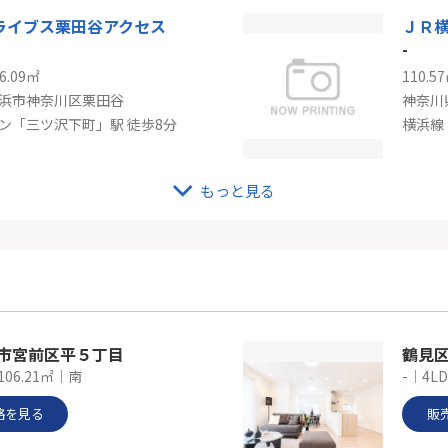
ライブス栗田谷アクセス
ＪＲ
-
6.09㎡
110.5
浜市神奈川区栗田谷
神奈川
ン「三ツ沢下町」駅 徒歩8分
横浜線
もっと見る
浜神之木公園
円
76.71
浜市神奈川区西寺尾３丁目
神奈川
口」駅 徒歩13分
京急本
崎市宮前区平５丁目
鶴見
106.21㎡｜南
-｜4L
格を見る
販