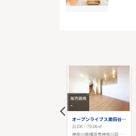
ガーデン
15階｜2LD
販売価
販売価格
販売価格
4,448
-
万円
レクセル新子安
オープンライブス栗田谷アクセス
2LDK｜63.54㎡
2LDK｜70.06㎡
神奈川県横浜市神奈川区子安通３丁目
神奈川県横浜市神奈川区栗田谷