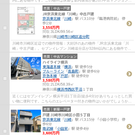
内にある物件です。この物件は快適な室内環境が魅力の中古マンションと
なっています。当社は多種多様な物件情報を...
売買｜中古一戸建
JR京浜東北線「川崎」中古戸建
京浜東北線
「
川崎
」駅 バス10分 「臨港病院前」 停
歩1分
3,550万円
間取:
3LDK/99.56㎡
神奈川県
川崎市川崎区
追分町
川崎市川崎区近辺での物件情報：大好評のあの物件「JR京浜東北線「川
崎」中古戸建」。セブンイレブン 川崎追分店が328m以内にある物件で
す。綺麗な室内の中古戸建て物件で素敵な日々を...
売買｜中古マンション
ハイライフ横浜
東海道本線
「
横浜
」駅 徒歩5分
ブルーライン
「
高島町
」駅 徒歩6分
京急本線
「
戸部
」駅 徒歩8分
3,580万円
間取:
2LDK/58.39㎡
神奈川県
横浜市西区
平沼
１丁目
近くにはセブンイレブン 横浜平沼1丁目店(徒歩4分)がありちょっとした買
い物に便利です。こちらのエレベーター付きの物件はいかがでしょうか。
マンションにどんな人が住んでいるのかも...
売買｜新築一戸建
戸建 川崎市川崎区小田５丁目
京浜東北線
「
川崎
」駅 バス15分 「小田小学校」 停
歩6分
南武線
「
小田栄
」駅 徒歩4分
3,600万円