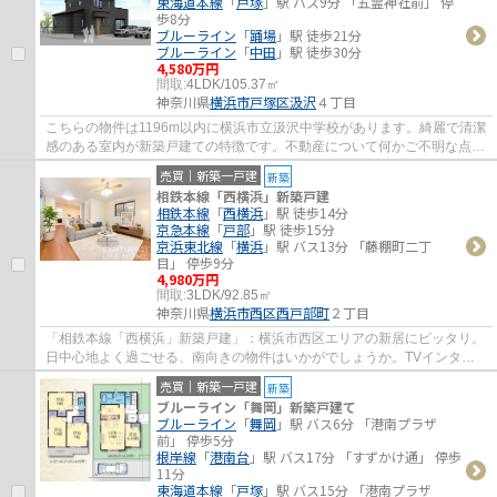
東海道本線
「
戸塚
」駅 バス9分 「五霊神社前」 停
歩8分
ブルーライン
「
踊場
」駅 徒歩21分
ブルーライン
「
中田
」駅 徒歩30分
4,580万円
間取:
4LDK/105.37㎡
神奈川県
横浜市戸塚区
汲沢
４丁目
こちらの物件は1196m以内に横浜市立汲沢中学校があります。綺麗で清潔
感のある室内が新築戸建ての特徴です。不動産について何かご不明な点な
どがございましたら、横浜市戸塚区に強い当...
売買｜新築一戸建
新築
相鉄本線「西横浜」新築戸建
相鉄本線
「
西横浜
」駅 徒歩14分
京急本線
「
戸部
」駅 徒歩15分
京浜東北線
「
横浜
」駅 バス13分 「藤棚町二丁
目」 停歩9分
4,980万円
間取:
3LDK/92.85㎡
神奈川県
横浜市西区
西戸部町
２丁目
「相鉄本線「西横浜」新築戸建」：横浜市西区エリアの新居にピッタリ。
日中心地よく過ごせる、南向きの物件はいかがでしょうか。TVインター
ホン付きでお子様のお留守番も安心です。備...
売買｜新築一戸建
新築
ブルーライン「舞岡」新築戸建て
ブルーライン
「
舞岡
」駅 バス6分 「港南プラザ
前」 停歩5分
根岸線
「
港南台
」駅 バス17分 「すずかけ通」 停歩
11分
東海道本線
「
戸塚
」駅 バス15分 「港南プラザ