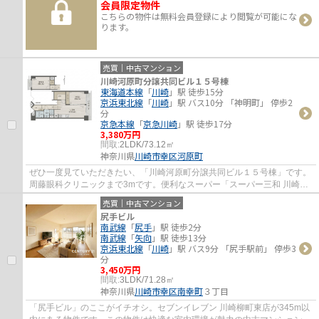
会員限定物件
こちらの物件は無料会員登録により閲覧が可能にな
ります。
売買｜中古マンション
川崎河原町分譲共同ビル１５号棟
東海道本線
「
川崎
」駅 徒歩15分
京浜東北線
「
川崎
」駅 バス10分 「神明町」 停歩2
分
京急本線
「
京急川崎
」駅 徒歩17分
3,380万円
間取:
2LDK/73.12㎡
神奈川県
川崎市幸区
河原町
ぜひ一度見ていただきたい、「川崎河原町分譲共同ビル１５号棟」です。
周藤眼科クリニックまで3mです。便利なスーパー「スーパー三和 川崎遠
藤店」まで347mです。こちらの物件にはエレ...
売買｜中古マンション
尻手ビル
南武線
「
尻手
」駅 徒歩2分
南武線
「
矢向
」駅 徒歩13分
京浜東北線
「
川崎
」駅 バス9分 「尻手駅前」 停歩3
分
3,450万円
間取:
3LDK/71.28㎡
神奈川県
川崎市幸区
南幸町
３丁目
「尻手ビル」のここがイチオシ。セブンイレブン 川崎柳町東店が345m以