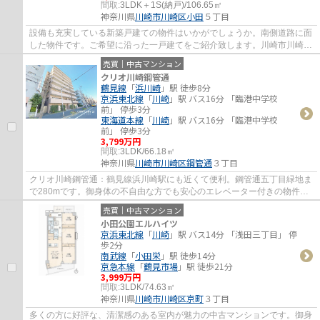
間取:
3LDK＋1S(納戸)/106.65㎡
神奈川県
川崎市川崎区
小田
５丁目
設備も充実している新築戸建ての物件はいかがでしょうか。南側道路に面
した物件です。ご希望に沿った一戸建てをご紹介致します。川崎市川崎区
の京浜東北線川崎付近でマイホームの購入...
売買｜中古マンション
クリオ川崎鋼管通
鶴見線
「
浜川崎
」駅 徒歩8分
京浜東北線
「
川崎
」駅 バス16分 「臨港中学校
前」 停歩3分
東海道本線
「
川崎
」駅 バス16分 「臨港中学校
前」 停歩3分
3,799万円
間取:
3LDK/66.18㎡
神奈川県
川崎市川崎区
鋼管通
３丁目
クリオ川崎鋼管通：鶴見線浜川崎駅にも近くて便利。鋼管通五丁目緑地ま
で280mです。御身体の不自由な方でも安心のエレベーター付きの物件と
なっています。中古マンションなら、物件の...
売買｜中古マンション
小田公園エルハイツ
京浜東北線
「
川崎
」駅 バス14分 「浅田三丁目」 停
歩2分
南武線
「
小田栄
」駅 徒歩14分
京急本線
「
鶴見市場
」駅 徒歩21分
3,999万円
間取:
3LDK/74.63㎡
神奈川県
川崎市川崎区
京町
３丁目
多くの方に好評な、清潔感のある室内が魅力の中古マンションです。御身