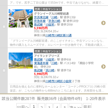
ア」です。尻手二丁目公園まで353mです。中古でありながら、綺麗で機
能的な設備のあるマンションです。エレベー...
売買｜中古マンション
グランイーグル川崎駅前通
京浜東北線
「
川崎
」駅 徒歩13分
京急本線
「
京急川崎
」駅 徒歩18分
南武線
「
小田栄
」駅 徒歩20分
5,590万円
間取:
3LDK/54.20㎡
神奈川県
川崎市川崎区
新川通
「グランイーグル川崎駅前通」のここがイチオシ。中古マンションなら、
物件の購入もスムーズです。エレベーター付き物件です。不動産の購入を
検討しているなら、不動産会社をしっかり...
売買｜中古マンション
アイランドブリーズ
南武線
「
小田栄
」駅 徒歩6分
東海道本線
「
川崎
」駅 バス14分 「渡田小学校
前」 停歩2分
南武線
「
浜川崎
」駅 徒歩7分
5,998万円
間取:
3LDK/76.32㎡
神奈川県
川崎市川崎区
小田栄
２丁目
日用品を揃えるのに便利なホームセンター「コーナンPRO(プロ) 川崎小田
栄店」が、こちらの物件から488mのところにあります。共有部分も清潔
感があり、綺麗な中古マンションです。川崎...
該当公開件数
287
件 販売数
36
件 (会員物件
4
件)
1-20
件表示
1
2
3
4
5
次へ>>
<<前へ
最初