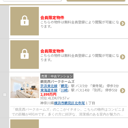
会員限定物件
こちらの物件は無料会員登録により閲覧が可能にな
ります。
会員限定物件
こちらの物件は無料会員登録により閲覧が可能にな
ります。
売買｜中古マンション
鶴見西パークホームズ
京浜東北線
「
鶴見
」駅 バス5分 「東寺尾」 停歩3分
東海道本線
「
川崎
」駅 バス14分 「別所」 停歩5分
2,899万円
間取:
4LDK/79.57㎡
神奈川県
横浜市鶴見区
北寺尾
１丁目
「鶴見西パークホームズ」のここがイチオシ。こちらの物件はコンビニま
での距離が491mです。多くの方に好評な、清潔感のある室内が魅力の中
古マンションです。不動産をお求めなら、豊...