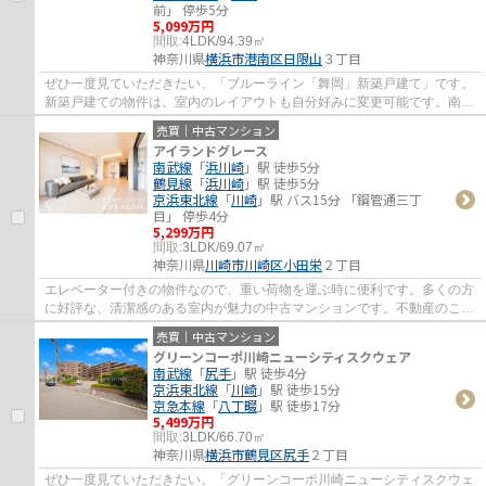
前」 停歩5分
5,099万円
間取:
4LDK/94.39㎡
神奈川県
横浜市港南区
日限山
３丁目
ぜひ一度見ていただきたい、「ブルーライン「舞岡」新築戸建て」です。
新築戸建ての物件は、室内のレイアウトも自分好みに変更可能です。南側
道路に接している物件なので日当たりがい...
売買｜中古マンション
アイランドグレース
南武線
「
浜川崎
」駅 徒歩5分
鶴見線
「
浜川崎
」駅 徒歩5分
京浜東北線
「
川崎
」駅 バス15分 「鋼管通三丁
目」 停歩4分
5,299万円
間取:
3LDK/69.07㎡
神奈川県
川崎市川崎区
小田栄
２丁目
エレベーター付きの物件なので、重い荷物を運ぶ時に便利です。多くの方
に好評な、清潔感のある室内が魅力の中古マンションです。不動産のこと
で確認したいことがあるなら、メール又は...
売買｜中古マンション
グリーンコーポ川崎ニューシティスクウェア
南武線
「
尻手
」駅 徒歩4分
京浜東北線
「
川崎
」駅 徒歩15分
京急本線
「
八丁畷
」駅 徒歩17分
5,499万円
間取:
3LDK/66.70㎡
神奈川県
横浜市鶴見区
尻手
２丁目
ぜひ一度見ていただきたい、「グリーンコーポ川崎ニューシティスクウェ