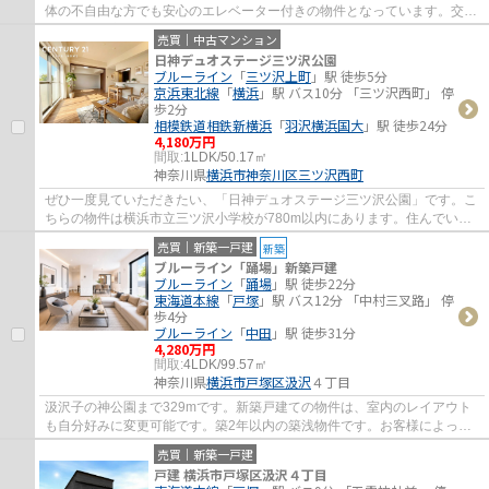
体の不自由な方でも安心のエレベーター付きの物件となっています。交通
アクセスが良好な京浜東北線川崎周辺なら...
売買｜中古マンション
日神デュオステージ三ツ沢公園
ブルーライン
「
三ツ沢上町
」駅 徒歩5分
京浜東北線
「
横浜
」駅 バス10分 「三ツ沢西町」 停
歩2分
相模鉄道相鉄新横浜
「
羽沢横浜国大
」駅 徒歩24分
4,180万円
間取:
1LDK/50.17㎡
神奈川県
横浜市神奈川区
三ツ沢西町
ぜひ一度見ていただきたい、「日神デュオステージ三ツ沢公園」です。こ
ちらの物件は横浜市立三ツ沢小学校が780m以内にあります。住んでいて
心地の良い中古マンションで魅力的です。横...
売買｜新築一戸建
新築
ブルーライン「踊場」新築戸建
ブルーライン
「
踊場
」駅 徒歩22分
東海道本線
「
戸塚
」駅 バス12分 「中村三叉路」 停
歩4分
ブルーライン
「
中田
」駅 徒歩31分
4,280万円
間取:
4LDK/99.57㎡
神奈川県
横浜市戸塚区
汲沢
４丁目
汲沢子の神公園まで329mです。新築戸建ての物件は、室内のレイアウト
も自分好みに変更可能です。築2年以内の築浅物件です。お客様によって
希望条件は異なります。当社ではお客様個人の...
売買｜新築一戸建
戸建 横浜市戸塚区汲沢４丁目