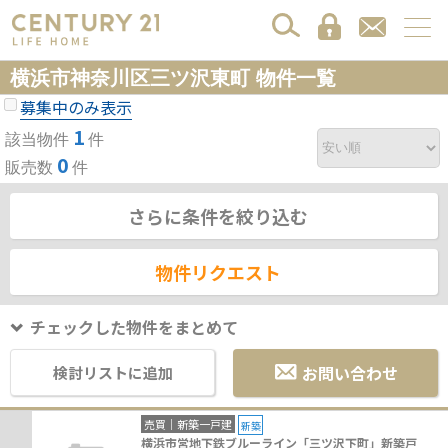
横浜市神奈川区三ツ沢東町 物件一覧
募集中のみ表示
1
該当物件
件
0
販売数
件
さらに条件を絞り込む
物件リクエスト
チェックした物件をまとめて
お問い合わせ
検討リストに追加
売買｜新築一戸建
新築
横浜市営地下鉄ブルーライン「三ツ沢下町」新築戸