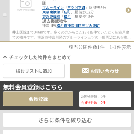
建
ブルーライン
「
三ツ沢下町
」駅 徒歩3分
東急東横線
「
反町
」駅 徒歩12分
東急東横線
「
横浜
」駅 徒歩18分
過去掲載物件
神奈川県
横浜市神奈川区
三ツ沢東町
井上医院まで346mです。多くの方からこだわり条件でいただく新築戸建
ての物件です。横浜市神奈川区のブルーライン三ツ沢下町周辺にある物件
探しはお任せください。様々なニーズに沿っ...
該当公開件数
1
件
1-1
件表示
チェックした物件をまとめて
お問い合わせ
検討リストに追加
無料会員登録はこちら
0
公開物件数：
件
会員登録
会員物件数：
0
件
さらに条件を絞り込む