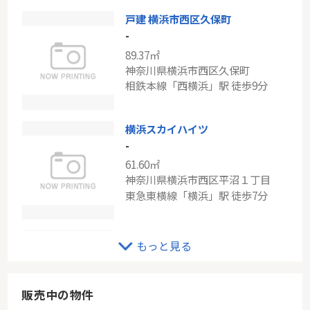
戸建 横浜市西区久保町
東急田園都市線「用賀」ヒルズ用賀・トーキョウ・ユーシティ
-
-
89.37㎡
55.72㎡
神奈川県横浜市西区久保町
東京都世田谷区用賀１丁目
相鉄本線「西横浜」駅 徒歩9分
東急田園都市線「用賀」駅 徒歩6分
横浜スカイハイツ
-
61.60㎡
神奈川県横浜市西区平沼１丁目
東急東横線「横浜」駅 徒歩7分
相鉄本線「天王町」新築戸建
もっと見る
-
66.86㎡
神奈川県横浜市西区南浅間町
販売中の物件
相鉄本線「天王町」駅 徒歩7分