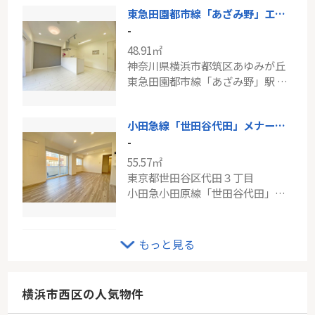
東急田園都市線「あざみ野」エスペランサ第2たまプラーザ
-
48.91㎡
神奈川県横浜市都筑区あゆみが丘
東急田園都市線「あざみ野」駅 徒歩17分
小田急線「世田谷代田」メナー代田
-
55.57㎡
東京都世田谷区代田３丁目
小田急小田原線「世田谷代田」駅 徒歩4分
東急田園都市線「溝の口」パークシティ溝の口E棟
もっと見る
-
76.80㎡
神奈川県川崎市高津区久本３丁目
横浜市西区の人気物件
東急田園都市線「溝の口」駅 徒歩8分