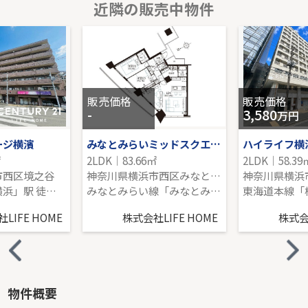
近隣の販売中物件
小田急線「町田」新築分譲
-｜3LDK｜80.18㎡｜-
販売価格を見る
販売価格
販売価格
-
3,580
万円
ージ横濱
みなとみらいミッドスクエア ザ・タワーレジデンス
ハイライフ横
㎡
2LDK｜83.66㎡
2LDK｜58.39
市西区境之谷
神奈川県横浜市西区みなとみらい４丁目
相鉄本線「西横浜」駅 徒歩14分
みなとみらい線「みなとみらい」駅 徒歩1分
LIFE HOME
株式会社LIFE HOME
株式会社
物件概要