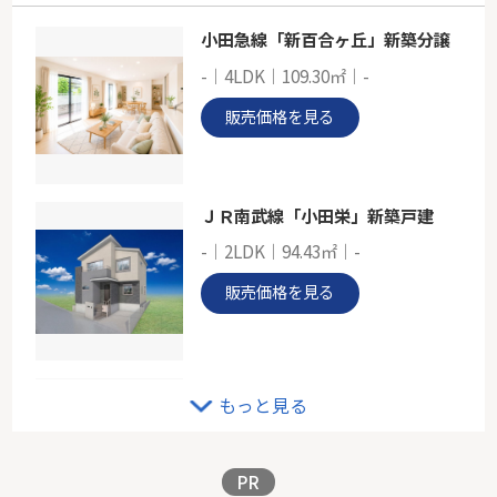
小田急線「新百合ヶ丘」新築分譲
日神パレステージ横濱
-｜4LDK｜109.30㎡｜-
-
66.70㎡
販売価格を見る
神奈川県横浜市西区境之谷
相鉄本線「西横浜」駅 徒歩14分
ＪＲ南武線「小田栄」新築戸建
-｜2LDK｜94.43㎡｜-
販売価格を見る
京急大師線「東門前」新築戸建
もっと見る
-｜2LDK｜127.96㎡｜南
販売価格を見る
PR