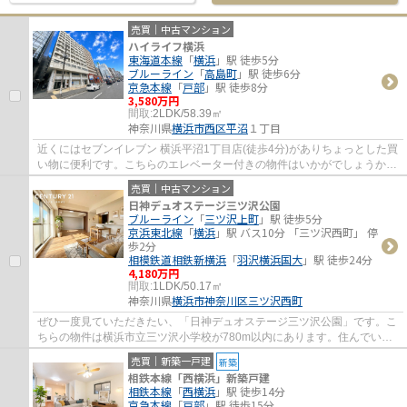
売買｜中古マンション
ハイライフ横浜
東海道本線
「
横浜
」駅 徒歩5分
ブルーライン
「
高島町
」駅 徒歩6分
京急本線
「
戸部
」駅 徒歩8分
3,580万円
間取:
2LDK/58.39㎡
神奈川県
横浜市西区
平沼
１丁目
近くにはセブンイレブン 横浜平沼1丁目店(徒歩4分)がありちょっとした買
い物に便利です。こちらのエレベーター付きの物件はいかがでしょうか。
マンションにどんな人が住んでいるのかも...
売買｜中古マンション
日神デュオステージ三ツ沢公園
ブルーライン
「
三ツ沢上町
」駅 徒歩5分
京浜東北線
「
横浜
」駅 バス10分 「三ツ沢西町」 停
歩2分
相模鉄道相鉄新横浜
「
羽沢横浜国大
」駅 徒歩24分
4,180万円
間取:
1LDK/50.17㎡
神奈川県
横浜市神奈川区
三ツ沢西町
ぜひ一度見ていただきたい、「日神デュオステージ三ツ沢公園」です。こ
ちらの物件は横浜市立三ツ沢小学校が780m以内にあります。住んでいて
心地の良い中古マンションで魅力的です。横...
売買｜新築一戸建
新築
相鉄本線「西横浜」新築戸建
相鉄本線
「
西横浜
」駅 徒歩14分
京急本線
「
戸部
」駅 徒歩15分