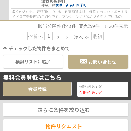
過去掲載物件
神奈川県
横浜市神奈川区
栄町
多くの方からご好評頂いているＪＲ東海道本線「横浜」ヨコハマポートサ
イドロア壱番館 のご紹介です。マンションにどんな人が住んでいるのか
も中古マンションなら事前に知れます。好評...
該当公開件数
43
件 販売数
9
件
1-20
件表示
1
2
3
次へ>>
<<前へ
最初
チェックした物件をまとめて
お問い合わせ
検討リストに追加
無料会員登録はこちら
0
公開物件数：
件
会員登録
会員物件数：
0
件
さらに条件を絞り込む
物件リクエスト