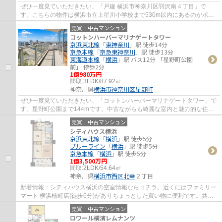
ぜひ一度見ていただきたい、「戸建 横浜市神奈川区羽沢南４丁目」で
す。こちらの物件は横浜市立上星川小学校まで530m以内にあるのがポイ
ントです。設備や周辺環境が整っている中古戸建...
売買｜中古マンション
コットンハーバーマリナゲートタワー
京浜東北線
「
東神奈川
」駅 徒歩14分
京急本線
「
京急東神奈川
」駅 徒歩13分
東海道本線
「
横浜
」駅 バス12分 「星野町公園
前」 停歩2分
1億980万円
間取:
3LDK/87.92㎡
神奈川県
横浜市神奈川区
星野町
ぜひ一度見ていただきたい、「コットンハーバーマリナゲートタワー」で
す。星野町公園まで144mです。中古ながらも綺麗な室内と魅力的な住環
境のマンションです。エレベーターがある物...
売買｜中古マンション
シティハウス横浜
京浜東北線
「
横浜
」駅 徒歩5分
ブルーライン
「
横浜
」駅 徒歩5分
京急本線
「
横浜
」駅 徒歩5分
1億3,500万円
間取:
2LDK/54.64㎡
神奈川県
横浜市西区
北幸
２丁目
新着情報：シティハウス横浜の空室情報ならコチラ。近くにはファミリー
マート 横浜楠町店(徒歩6分)がありちょっとした買い物に便利です。共有
部分も清潔感があり、綺麗な中古マンショ...
売買｜中古マンション
ロワール横濱レムナンツ