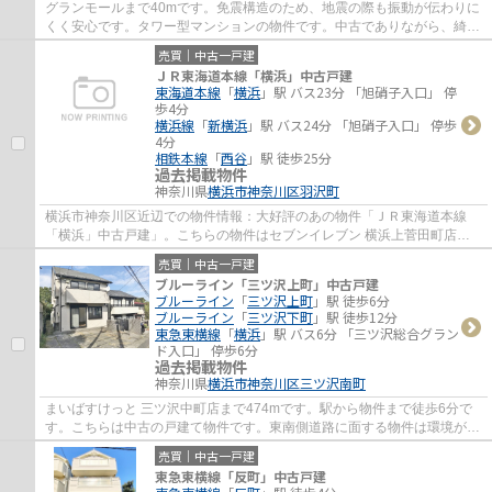
グランモールまで40mです。免震構造のため、地震の際も振動が伝わりに
くく安心です。タワー型マンションの物件です。中古でありながら、綺麗
で機能的な設備のあるマンションです。当社...
売買｜中古一戸建
ＪＲ東海道本線「横浜」中古戸建
東海道本線
「
横浜
」駅 バス23分 「旭硝子入口」 停
歩4分
横浜線
「
新横浜
」駅 バス24分 「旭硝子入口」 停歩
4分
相鉄本線
「
西谷
」駅 徒歩25分
過去掲載物件
神奈川県
横浜市神奈川区
羽沢町
横浜市神奈川区近辺での物件情報：大好評のあの物件「ＪＲ東海道本線
「横浜」中古戸建」。こちらの物件はセブンイレブン 横浜上菅田町店ま
で219mにあります。羽沢松原公園がこちらの物...
売買｜中古一戸建
ブルーライン「三ツ沢上町」中古戸建
ブルーライン
「
三ツ沢上町
」駅 徒歩6分
ブルーライン
「
三ツ沢下町
」駅 徒歩12分
東急東横線
「
横浜
」駅 バス6分 「三ツ沢総合グラン
ド入口」 停歩6分
過去掲載物件
神奈川県
横浜市神奈川区
三ツ沢南町
まいばすけっと 三ツ沢中町店まで474mです。駅から物件まで徒歩6分で
す。こちらは中古の戸建て物件です。東南側道路に面する物件は環境が理
想的です。不動産探しで重視しているポイン...
売買｜中古一戸建
東急東横線「反町」中古戸建