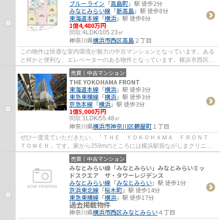
ブルーライン
「
高島町
」駅 徒歩2分
みなとみらい線
「
新高島
」駅 徒歩8分
東海道本線
「
横浜
」駅 徒歩8分
1億4,480万円
間取:
4LDK/105.23㎡
神奈川県
横浜市西区
高島
２丁目
この物件は快適な室内環境が魅力の中古マンションとなっています。ある
と何かと便利な、エレベーターのある物件となっています。横浜市西区の
不動産情報をお求めなら、信頼と実績を誇...
売買｜中古マンション
THE YOKOHAMA FRONT
東海道本線
「
横浜
」駅 徒歩3分
東急東横線
「
横浜
」駅 徒歩3分
京急本線
「
横浜
」駅 徒歩3分
1億5,000万円
間取:
1LDK/55.48㎡
神奈川県
横浜市神奈川区
鶴屋町
１丁目
ぜひ一度見ていただきたい、「ＴＨＥ ＹＯＫＯＨＡＭＡ ＦＲＯＮＴ
ＴＯＷＥＲ」です。家から259mのところには横浜駅前ながしまクリニッ
クがあります。歩いて185mの場所に、まいば...
売買｜中古マンション
みなとみらい線「みなとみらい」みなとみらいミッ
ドスクエア ザ・タワーレジデンス
みなとみらい線
「
みなとみらい
」駅 徒歩1分
京浜東北線
「
桜木町
」駅 徒歩14分
東急東横線
「
横浜
」駅 徒歩17分
過去掲載物件
神奈川県
横浜市西区
みなとみらい
４丁目