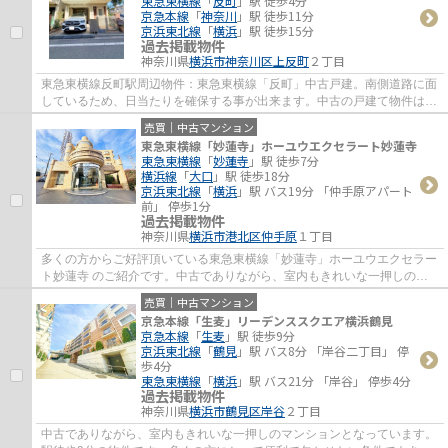
東急東横線
「
反町
」駅 徒歩4分
京急本線
「
神奈川
」駅 徒歩11分
京浜東北線
「
横浜
」駅 徒歩15分
過去掲載物件
神奈川県
横浜市神奈川区
上反町
２丁目
東急東横線反町駅周辺物件：東急東横線「反町」中古戸建。南側道路に面
しているため、日当たりを確保する事が出来ます。中古の戸建て物件は、
経済的なメリットが大きいのが特徴です。...
売買｜中古マンション
東急東横線「妙蓮寺」ホーユウエクセラート妙蓮寺
東急東横線
「
妙蓮寺
」駅 徒歩7分
横浜線
「
大口
」駅 徒歩18分
京浜東北線
「
横浜
」駅 バス19分 「仲手原アパート
前」 停歩1分
過去掲載物件
神奈川県
横浜市港北区
仲手原
１丁目
多くの方からご好評頂いている東急東横線「妙蓮寺」ホーユウエクセラー
ト妙蓮寺 のご紹介です。中古でありながら、室内もきれいな一押しのマ
ンションとなっています。駅から徒歩7分の...
売買｜中古マンション
京急本線「生麦」リーデンススクエア横浜鶴見
京急本線
「
生麦
」駅 徒歩9分
京浜東北線
「
鶴見
」駅 バス8分 「岸谷二丁目」 停
歩4分
東急東横線
「
横浜
」駅 バス21分 「岸谷」 停歩4分
過去掲載物件
神奈川県
横浜市鶴見区
岸谷
２丁目
中古でありながら、室内もきれいな一押しのマンションとなっています。