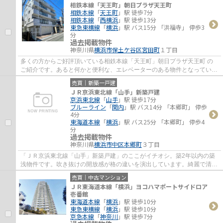
相鉄本線「天王町」朝日プラザ天王町
相鉄本線
「
天王町
」駅 徒歩7分
相鉄本線
「
西横浜
」駅 徒歩13分
東急東横線
「
横浜
」駅 バス15分 「洪福寺」 停歩3
分
過去掲載物件
神奈川県
横浜市保土ケ谷区
宮田町
１丁目
多くの方からご好評頂いている相鉄本線「天王町」朝日プラザ天王町 の
ご紹介です。あると何かと便利な、エレベーターのある物件となっていま
す。中古ながらも綺麗な室内と魅力的な住環...
売買｜新築一戸建
ＪＲ京浜東北線「山手」新築戸建
京浜東北線
「
山手
」駅 徒歩17分
ブルーライン
「
関内
」駅 バス14分 「本郷町」 停歩
4分
東海道本線
「
横浜
」駅 バス25分 「本郷町」 停歩4
分
過去掲載物件
神奈川県
横浜市中区
本郷町
３丁目
「ＪＲ京浜東北線「山手」新築戸建」のここがイチオシ。築2年以内の築
浅物件です。吹き抜けの開放感が格の違いを演出しています。綺麗で清潔
感のある室内が新築戸建ての特徴です。横浜...
売買｜中古マンション
ＪＲ東海道本線「横浜」ヨコハマポートサイドロア
壱番館
東海道本線
「
横浜
」駅 徒歩10分
東急東横線
「
横浜
」駅 徒歩10分
京急本線
「
神奈川
」駅 徒歩7分