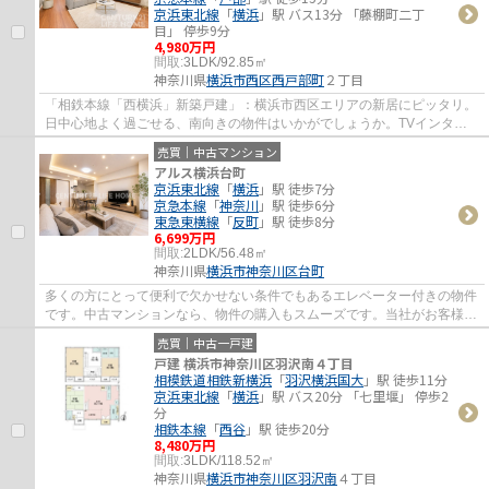
京浜東北線
「
横浜
」駅 バス13分 「藤棚町二丁
目」 停歩9分
4,980万円
間取:
3LDK/92.85㎡
神奈川県
横浜市西区
西戸部町
２丁目
「相鉄本線「西横浜」新築戸建」：横浜市西区エリアの新居にピッタリ。
日中心地よく過ごせる、南向きの物件はいかがでしょうか。TVインター
ホン付きでお子様のお留守番も安心です。備...
売買｜中古マンション
アルス横浜台町
京浜東北線
「
横浜
」駅 徒歩7分
京急本線
「
神奈川
」駅 徒歩6分
東急東横線
「
反町
」駅 徒歩8分
6,699万円
間取:
2LDK/56.48㎡
神奈川県
横浜市神奈川区
台町
多くの方にとって便利で欠かせない条件でもあるエレベーター付きの物件
です。中古マンションなら、物件の購入もスムーズです。当社がお客様の
不動産購入をしっかりとサポート致します...
売買｜中古一戸建
戸建 横浜市神奈川区羽沢南４丁目
相模鉄道相鉄新横浜
「
羽沢横浜国大
」駅 徒歩11分
京浜東北線
「
横浜
」駅 バス20分 「七里堰」 停歩2
分
相鉄本線
「
西谷
」駅 徒歩20分
8,480万円
間取:
3LDK/118.52㎡
神奈川県
横浜市神奈川区
羽沢南
４丁目