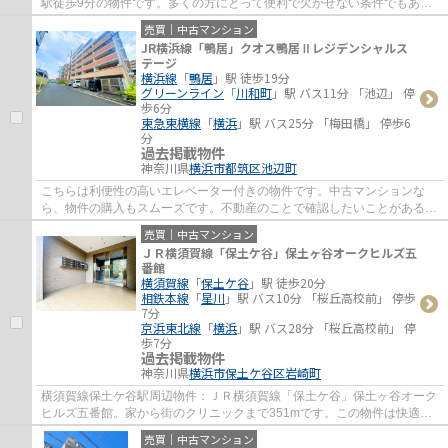
駅徒歩9分の物件です。多くの方にとって便利で欠かせない条件でもある
エレベーター付きの物件です。横浜市鶴見区...
売買｜中古マンション
JR横浜線「鴨居」クオス鴨居Ⅱレジデンシャルス
テージ
横浜線
「
鴨居
」駅 徒歩19分
グリーンライン
「
川和町
」駅 バス11分 「池辺」 停
歩6分
東急東横線
「
横浜
」駅 バス25分 「梅田橋」 停歩6
分
過去掲載物件
神奈川県
横浜市都筑区
池辺町
こちらは利便性の高いエレベーター付きの物件です。中古マンションな
ら、物件の購入もスムーズです。不動産のことで確認したいことがあるな
ら、メール又はお電話にてご連絡ください。...
売買｜中古マンション
ＪＲ横須賀線「保土ケ谷」保土ヶ谷オークヒルズ五
番館
横須賀線
「
保土ケ谷
」駅 徒歩20分
相鉄本線
「
星川
」駅 バス10分 「桜丘高校前」 停歩
7分
京浜東北線
「
横浜
」駅 バス28分 「桜丘高校前」 停
歩7分
過去掲載物件
神奈川県
横浜市保土ケ谷区
岩崎町
横須賀線保土ケ谷駅周辺物件：ＪＲ横須賀線「保土ケ谷」保土ヶ谷オーク
ヒルズ五番館。家から街のクリニックまで351mです。この物件は快適な
室内環境が魅力の中古マンションとなってい...
売買｜中古マンション