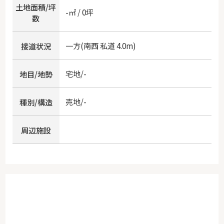
土地面積/坪
-㎡ / 0坪
数
一方(南西 私道 4.0m)
接道状況
宅地/-
地目/地勢
売地/-
種別/構造
周辺施設