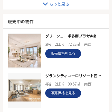
ブルーライン「新羽」新築戸建
もっと見る
-
92.74㎡
神奈川県横浜市港北区新吉田東５丁目
販売中の物件
ブルーライン「新羽」駅 徒歩20分
グリーンコーポ多摩プラザA棟
グリーンライン「高田」新築分譲
2階｜2LDK｜72.28㎡｜南西
-
101.02㎡
販売価格を見る
神奈川県横浜市港北区新吉田東４丁目
グリーンライン「高田」駅 徒歩15分
グランシティユーロリゾート西海岸通り
4階｜2LDK｜90.67㎡｜南西
販売価格を見る