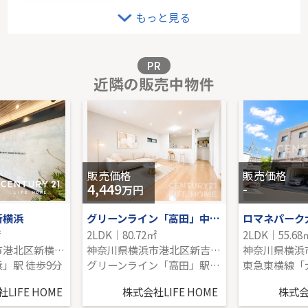
オープンレジデンシア横浜鶴見
もっと見る
10階｜2LDK｜54.14㎡｜北
販売価格を見る
PR
近隣の販売中物件
グリーンライン「北山田」中古戸建
-｜4LDK｜101.93㎡｜南
販売価格を見る
販売価格
販売価格
4,449
-
万円
新横浜
グリーンライン「高田」中古戸建
ロマネパーク
㎡
2LDK｜80.72㎡
2LDK｜55.68
神奈川県横浜市港北区新横浜１丁目
神奈川県横浜市港北区新吉田東３丁目
」駅 徒歩9分
グリーンライン「高田」駅 徒歩9分
LIFE HOME
株式会社LIFE HOME
株式会社