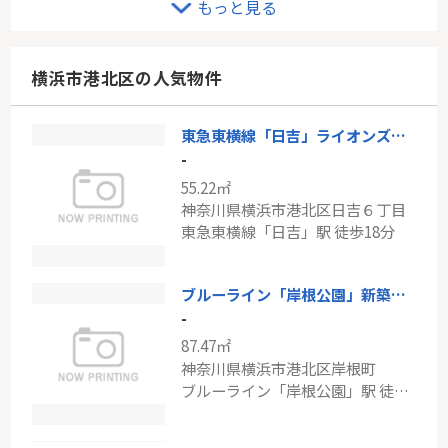
もっと見る
-
95.24㎡
神奈川県横浜市港北区新吉田東７丁目
横浜市港北区の人気物件
東急東横線「綱島」駅 徒歩19分
東急東横線「日吉」ライオンズマンション日吉東第三
グリーンヒルズ菊名
-
-
55.22㎡
58.32㎡
神奈川県横浜市港北区日吉６丁目
神奈川県横浜市港北区大豆戸町
東急東横線「日吉」駅 徒歩18分
東急東横線「菊名」駅 徒歩10分
ブルーライン「岸根公園」新築分譲
-
87.47㎡
神奈川県横浜市港北区岸根町
ブルーライン「岸根公園」駅 徒歩9分