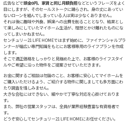
広告などで
頭金0円、家賃と同じ月額負担
などというフレーズをよく
目にしますが、そのセールストークに踊らされ、身の丈にあってい
ないローンを組んでしまっている人は実は少なくありません。
それは後に趣味や外食、娯楽への出費を削ることとなり、結果とし
て楽しみにしていたマイホーム生活が、理想とかけ離れたものにな
ってしまいかねません。
センチュリー21 LIFE HOMEではまず始めに、ファイナンシャルプラ
ンナーが幅広い専門知識をもとにお客様専用のライフプランを作成
します。
そこで適正価格をしっかりと見極めた上で、お客様のライフスタイ
ルやご希望に沿った物件をご提案させていただきます。
お金に関するご相談は勿論のこと、お客様に安心してマイホームを
ご購入いただけるよう、ご紹介する物件に関しましても多方面にわ
たり調査を惜しみません。
大きな会社にはできない、細やかで丁寧な対応を心掛けておりま
す。
また、弊社の営業スタッフは、全員が業界経験豊富な有資格者で
す。
どうぞ安心してセンチュリー21 LIFE HOMEにお任せください。