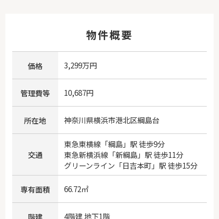
物件概要
3,299万円
価格
10,687円
管理費等
神奈川県
横浜市港北区
綱島台
所在地
東急東横線
「
綱島
」駅 徒歩9分
交通
東急新横浜線
「
新綱島
」駅 徒歩11分
グリーンライン
「
日吉本町
」駅 徒歩15分
66.72㎡
専有面積
4階建 地下1階
階建