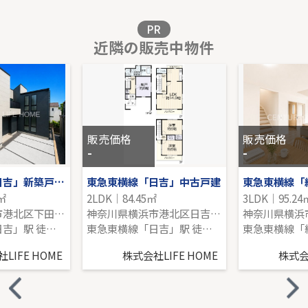
販売価格を見る
PR
近隣の販売中物件
小田急線「玉川学園前」条件なし売地
-｜-｜272.44㎡｜-
販売価格を見る
販売価格
販売価格
-
-
東急東横線「日吉」新築戸建て
東急東横線「日吉」中古戸建
東急東横線「
3㎡
2LDK｜84.45㎡
3LDK｜95.24
神奈川県横浜市港北区下田町３丁目
神奈川県横浜市港北区日吉３丁目
東急東横線「日吉」駅 徒歩27分
東急東横線「日吉」駅 徒歩18分
LIFE HOME
株式会社LIFE HOME
株式会社