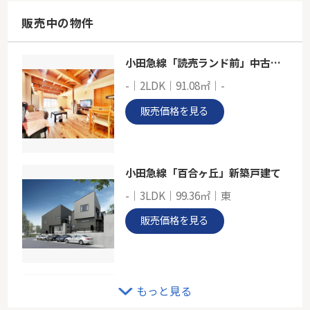
67.32㎡
神奈川県横浜市港北区大豆戸町
販売中の物件
東急東横線「菊名」駅 徒歩8分
小田急線「読売ランド前」中古戸建
東急東横線「綱島」新築分譲
-｜2LDK｜91.08㎡｜-
-
95.24㎡
販売価格を見る
神奈川県横浜市港北区新吉田東７丁目
東急東横線「綱島」駅 徒歩19分
小田急線「百合ヶ丘」新築戸建て
-｜3LDK｜99.36㎡｜東
販売価格を見る
東急田園都市線「宮前平」新築戸建
もっと見る
-｜2LDK｜113.07㎡｜南西