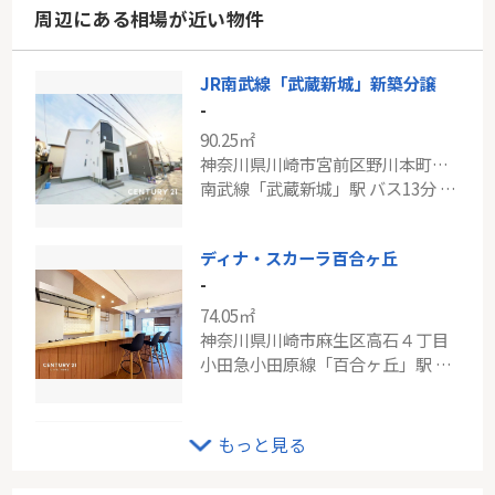
周辺にある相場が近い物件
JR南武線「武蔵新城」新築分譲
-
90.25㎡
神奈川県川崎市宮前区野川本町２丁目
南武線「武蔵新城」駅 バス13分 「上野川」 停歩6分
ディナ・スカーラ百合ヶ丘
-
74.05㎡
神奈川県川崎市麻生区高石４丁目
小田急小田原線「百合ヶ丘」駅 徒歩9分
小田急線「新百合ヶ丘」新ゆりグリーンタウンアカシア街区8号棟
もっと見る
-
70.68㎡