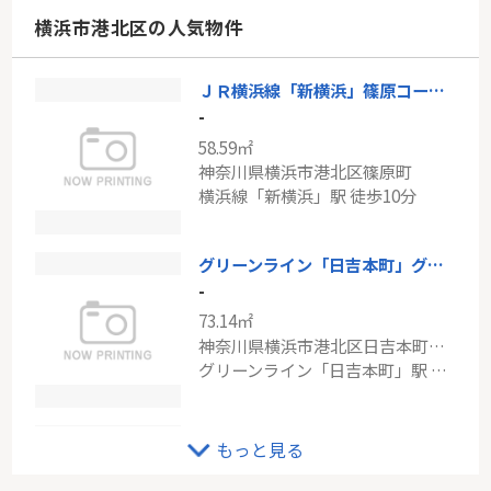
神奈川県川崎市麻生区白山５丁目
横浜市港北区の人気物件
小田急小田原線「新百合ヶ丘」駅 バス12分 「新ゆりグリーンタウン」 停歩4分
ＪＲ横浜線「新横浜」篠原コーポラスD棟
ウッドパーク本厚木
-
-
58.59㎡
65.99㎡
神奈川県横浜市港北区篠原町
神奈川県厚木市妻田東１丁目
横浜線「新横浜」駅 徒歩10分
小田急小田原線「本厚木」駅 徒歩20分
グリーンライン「日吉本町」グランノエル日吉本町
-
73.14㎡
神奈川県横浜市港北区日吉本町３丁目
グリーンライン「日吉本町」駅 徒歩5分
東急東横線「菊名」菊名ハイツ弐番館
もっと見る
-