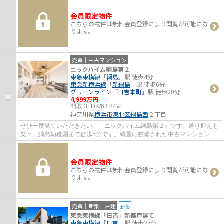
会員限定物件
こちらの物件は無料会員登録により閲覧が可能にな
ります。
売買｜中古マンション
ニックハイム綱島第２
東急東横線
「
綱島
」駅 徒歩4分
東急新横浜線
「
新綱島
」駅 徒歩6分
グリーンライン
「
日吉本町
」駅 徒歩20分
4,999万円
間取:
3LDK/63.84㎡
神奈川県
横浜市港北区
綱島西
２丁目
ぜひ一度見ていただきたい、「ニックハイム綱島第２」です。送り迎えも
楽々。綱島幼稚園まで徒歩5分です。綺麗に整備された中古マンションで
清潔感を感じます。エレベーター付きの物件...
会員限定物件
こちらの物件は無料会員登録により閲覧が可能にな
ります。
売買｜新築一戸建
新築
東急東横線「日吉」新築戸建て
東急東横線
「
日吉
」駅 徒歩27分