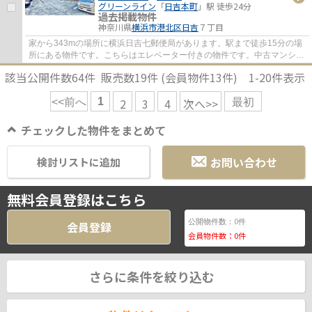
グリーンライン
「
日吉本町
」駅 徒歩24分
過去掲載物件
神奈川県
横浜市港北区
日吉
７丁目
家から343mの場所に横浜日吉七郵便局があります。駅まで徒歩15分の場
所にある物件です。こちらはエレベーター付きの物件です。中古マンショ
ンなら、物件の購入もスムーズです。不動産...
該当公開件数
64
件 販売数
19
件 (会員物件
13
件)
1-20
件表示
1
2
3
4
次へ>>
<<前へ
最初
チェックした物件をまとめて
お問い合わせ
検討リストに追加
無料会員登録はこちら
0
公開物件数：
件
会員登録
会員物件数：
0
件
さらに条件を絞り込む