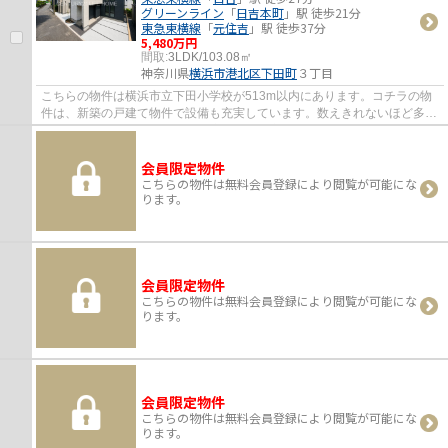
グリーンライン
「
日吉本町
」駅 徒歩21分
東急東横線
「
元住吉
」駅 徒歩37分
5,480万円
間取:
3LDK/103.08㎡
神奈川県
横浜市港北区
下田町
３丁目
こちらの物件は横浜市立下田小学校が513m以内にあります。コチラの物
件は、新築の戸建て物件で設備も充実しています。数えきれないほど多く
の物件情報の中から、ご自身に適した不動産...
会員限定物件
こちらの物件は無料会員登録により閲覧が可能にな
ります。
会員限定物件
こちらの物件は無料会員登録により閲覧が可能にな
ります。
会員限定物件
こちらの物件は無料会員登録により閲覧が可能にな
ります。