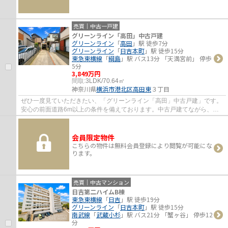
売買｜中古一戸建
グリーンライン「高田」中古戸建
グリーンライン
「
高田
」駅 徒歩7分
グリーンライン
「
日吉本町
」駅 徒歩15分
東急東横線
「
綱島
」駅 バス13分 「天満宮前」 停歩
5分
3,849万円
間取:
3LDK/70.64㎡
神奈川県
横浜市港北区
高田東
３丁目
ぜひ一度見ていただきたい、「グリーンライン「高田」中古戸建」です。
安心の前面道路6m以上の条件を備えております。中古戸建てながら、室
内はとてもきれいです。グリーンライン高田...
会員限定物件
こちらの物件は無料会員登録により閲覧が可能にな
ります。
売買｜中古マンション
日吉第二ハイムB棟
東急東横線
「
日吉
」駅 徒歩19分
グリーンライン
「
日吉本町
」駅 徒歩15分
南武線
「
武蔵小杉
」駅 バス21分 「蟹ヶ谷」 停歩12
分