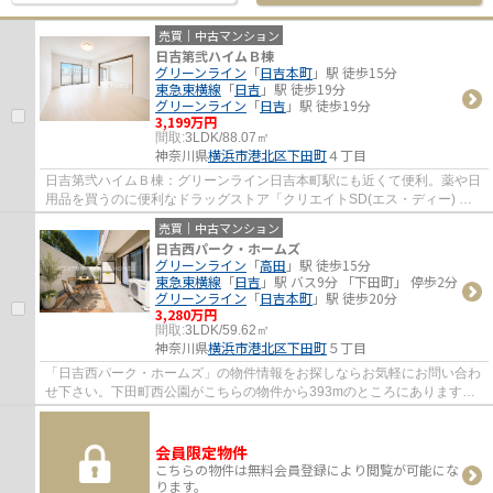
売買｜中古マンション
日吉第弐ハイムＢ棟
グリーンライン
「
日吉本町
」駅 徒歩15分
東急東横線
「
日吉
」駅 徒歩19分
グリーンライン
「
日吉
」駅 徒歩19分
3,199万円
間取:
3LDK/88.07㎡
神奈川県
横浜市港北区
下田町
４丁目
日吉第弐ハイムＢ棟：グリーンライン日吉本町駅にも近くて便利。薬や日
用品を買うのに便利なドラッグストア「クリエイトSD(エス・ディー) 港
北下田町店」が、こちらの物件から360mのと...
売買｜中古マンション
日吉西パーク・ホームズ
グリーンライン
「
高田
」駅 徒歩15分
東急東横線
「
日吉
」駅 バス9分 「下田町」 停歩2分
グリーンライン
「
日吉本町
」駅 徒歩20分
3,280万円
間取:
3LDK/59.62㎡
神奈川県
横浜市港北区
下田町
５丁目
「日吉西パーク・ホームズ」の物件情報をお探しならお気軽にお問い合わ
せ下さい。下田町西公園がこちらの物件から393mのところにあります。
中古ながらも綺麗な室内と魅力的な住環境の...
会員限定物件
こちらの物件は無料会員登録により閲覧が可能にな
ります。