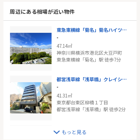
周辺にある相場が近い物件
東急東横線「菊名」菊名ハイツ参号館
-
47.14㎡
神奈川県横浜市港北区大豆戸町
東急東横線「菊名」駅 徒歩7分
都営浅草線「浅草橋」クレイシア・ヴァースクレイシア浅草橋
-
41.31㎡
東京都台東区柳橋１丁目
都営浅草線「浅草橋」駅 徒歩2分
東急田園都市線「二子玉川」アサカシオン玉川
もっと見る
-