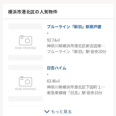
38.03㎡
東京都世田谷区玉川１丁目
横浜市港北区の人気物件
東急田園都市線「二子玉川」駅 徒歩7分
ブルーライン「新羽」新築戸建
ブルーライン「センター南」ベルジェンドセンター南デュアリエ
-
-
92.74㎡
53.60㎡
神奈川県横浜市港北区新吉田東５丁目
神奈川県横浜市都筑区茅ケ崎中央
ブルーライン「新羽」駅 徒歩20分
ブルーライン「センター南」駅 徒歩3分
日吉ハイム
-
63.46㎡
神奈川県横浜市港北区下田町１丁目
東急東横線「日吉」駅 徒歩10分
東急東横線「大倉山」エンゼルハイム大倉山第二
もっと見る
-