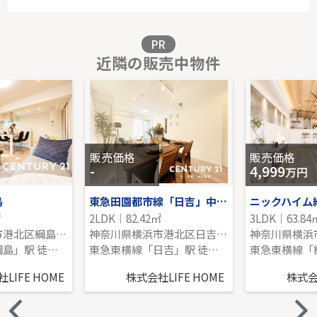
4階｜3LDK｜97.82㎡｜南東
販売価格を見る
PR
近隣の販売中物件
JR南武線「武蔵新城」新築戸建
-｜4LDK｜130.66㎡｜-
販売価格を見る
販売価格
販売価格
-
4,999
万円
島
東急田園都市線「日吉」中古戸建
ニックハイム
㎡
2LDK｜82.42㎡
3LDK｜63.84
神奈川県横浜市港北区綱島東１丁目
神奈川県横浜市港北区日吉７丁目
東急東横線「綱島」駅 徒歩2分
東急東横線「日吉」駅 徒歩17分
LIFE HOME
株式会社LIFE HOME
株式会社