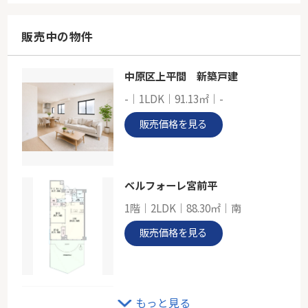
73.02㎡
神奈川県横浜市港北区菊名７丁目
販売中の物件
東急東横線「大倉山」駅 徒歩7分
中原区上平間 新築戸建
東急東横線「菊名」中古戸建
-｜1LDK｜91.13㎡｜-
-
83.42㎡
販売価格を見る
神奈川県横浜市港北区菊名４丁目
東急東横線「菊名」駅 徒歩3分
ベルフォーレ宮前平
1階｜2LDK｜88.30㎡｜南
販売価格を見る
ルネたまプラーザ
もっと見る