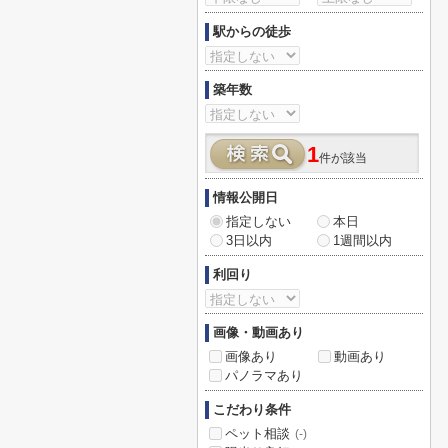
駅からの徒歩
築年数
1
件が該当
情報公開日
指定しない
本日
3日以内
1週間以内
利回り
画像・動画あり
画像あり
動画あり
パノラマあり
こだわり条件
ペット相談
(-)