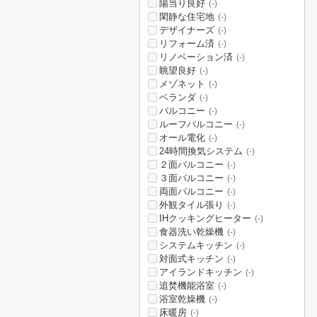
陽当り良好
(-)
閑静な住宅地
(-)
デザイナーズ
(-)
リフォーム済
(-)
リノベーション済
(-)
眺望良好
(-)
メゾネット
(-)
ベランダ
(-)
バルコニー
(-)
ルーフバルコニー
(-)
オール電化
(-)
24時間換気システム
(-)
２面バルコニー
(-)
３面バルコニー
(-)
両面バルコニー
(-)
外観タイル張り
(-)
IHクッキングヒーター
(-)
食器洗い乾燥機
(-)
システムキッチン
(-)
対面式キッチン
(-)
アイランドキッチン
(-)
追焚機能浴室
(-)
浴室乾燥機
(-)
床暖房
(-)