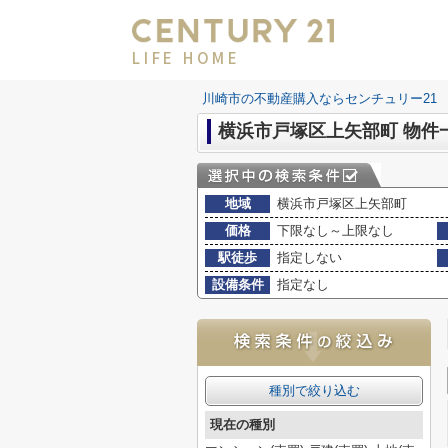
LIFE HOME
川崎市の不動産購入ならセンチュリー21 LI
横浜市戸塚区上矢部町 物件
地域
横浜市戸塚区上矢部町
価格
下限なし～上限なし
駅徒歩
指定しない
設備条件
指定なし
種別で絞り込む
現在の種別