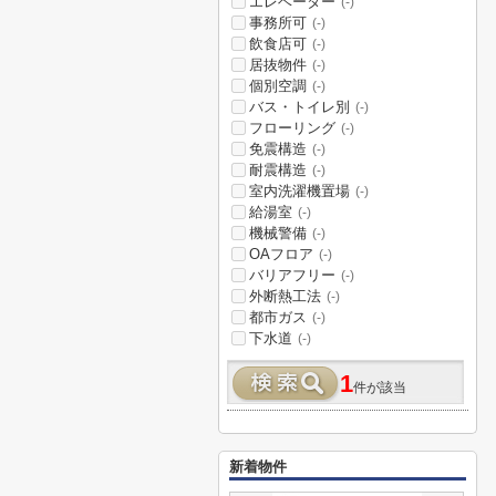
エレベーター
(-)
事務所可
(-)
飲食店可
(-)
居抜物件
(-)
個別空調
(-)
バス・トイレ別
(-)
フローリング
(-)
免震構造
(-)
耐震構造
(-)
室内洗濯機置場
(-)
給湯室
(-)
機械警備
(-)
OAフロア
(-)
バリアフリー
(-)
外断熱工法
(-)
都市ガス
(-)
下水道
(-)
1
件が該当
新着物件