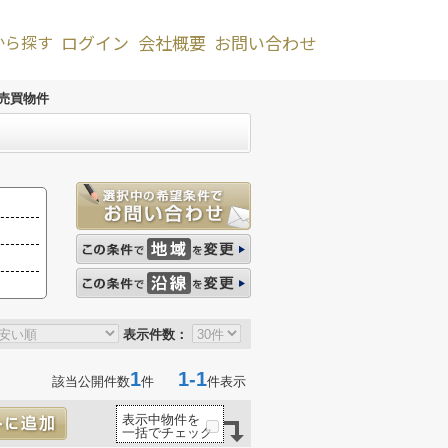
から探す
ログイン
会社概要
お問い合わせ
売買物件
表示件数：
1
1-1
該当公開件数
件
件表示
表示中物件を
一括でチェック