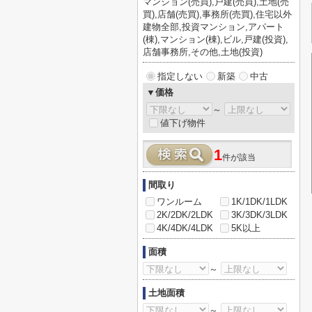
マンション(売買),戸建(売買),土地(売
買),店舗(売買),事務所(売買),住宅以外
建物全部,投資マンション,アパート
(棟),マンション(棟),ビル,戸建(投資),
店舗事務所,その他,土地(投資)
指定しない
新築
中古
▼価格
～
値下げ物件
1
件が該当
間取り
ワンルーム
1K/1DK/1LDK
2K/2DK/2LDK
3K/3DK/3LDK
4K/4DK/4LDK
5K以上
面積
～
土地面積
～