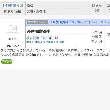
外観
/
間取り図
価格
駅徒歩
停歩
交通 / 所在地
間取り/面積
ＪＲ横須賀線「東戸塚」ナイスパークステ
中古マンション
過去掲載物件
バス8分
築
公園前
横須賀線
「
東戸塚
」駅
4LDK
停歩5分
神奈川県
横浜市戸塚区
上矢部町
197.92㎡
多くの方からご好評頂いているＪＲ横須賀線「東戸塚」ナイスパークステージ東戸
ルエツ) 名瀬店まで403mです。中古でありながら、綺麗で機能的な設備のある.