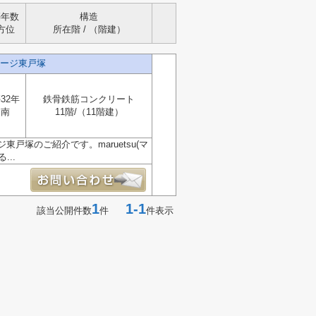
築年数
構造
方位
所在階 / （階建）
ージ東戸塚
32年
鉄骨鉄筋コンクリート
南
11階/（11階建）
塚のご紹介です。maruetsu(マ
..
1
1-1
該当公開件数
件
件表示