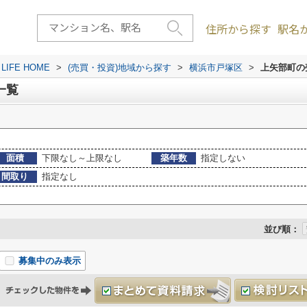
住所から探す
駅名
FE HOME
>
(売買・投資)地域から探す
>
横浜市戸塚区
>
上矢部町の
一覧
面積
下限なし～上限なし
築年数
指定しない
間取り
指定なし
並び順：
募集中のみ表示