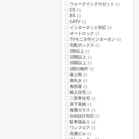
ウォークインクロゼット
(-)
CS
(-)
BS
(-)
CATV
(-)
インターネット対応
(-)
オートロック
(-)
TVモニタ付インターホン
(-)
宅配ボックス
(-)
2階以上
(-)
10階以上
(-)
20階以上
(-)
1階の物件
(-)
最上階
(-)
南向き
(-)
角部屋
(-)
輸入住宅
(-)
二世帯住宅
(-)
床下収納
(-)
複層ガラス
(-)
自由設計対応
(-)
駐車場あり
(-)
ワンフロア
(-)
高層ビル
(-)