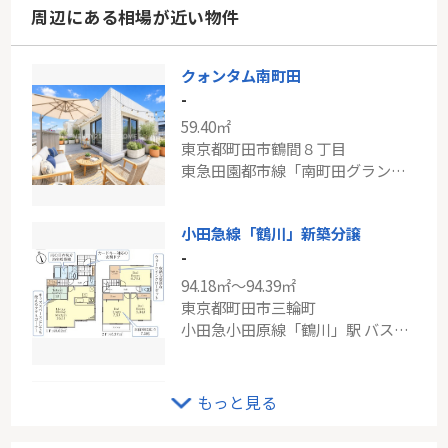
周辺にある相場が近い物件
クォンタム南町田
-
59.40㎡
東京都町田市鶴間８丁目
東急田園都市線「南町田グランベリーＰ」駅 徒歩12分
小田急線「鶴川」新築分譲
-
94.18㎡～94.39㎡
東京都町田市三輪町
小田急小田原線「鶴川」駅 バス9分 「三輪」 停歩6分
ＪＲ南武線「鹿島田」新築分譲
もっと見る
-
92.30㎡