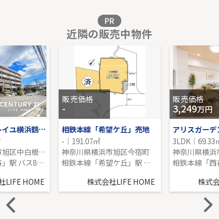
販売価格を見る
PR
近隣の販売中物件
東急田園都市線「あざみ野」新築戸建
-｜4LDK｜102.24㎡｜南東
販売価格を見る
販売価格
販売価格
-
3,249
万円
ナイスサンソレイユ横浜鶴ヶ峰
相鉄本線「希望ケ丘」売地
アリスガーデン
㎡
-｜191.07㎡
3LDK｜69.33
神奈川県横浜市旭区中白根４丁目
神奈川県横浜市旭区今宿町
相鉄本線「西谷」駅 バス8分 「千丸台団地」 停歩5分
相鉄本線「希望ケ丘」駅 徒歩12分
LIFE HOME
株式会社LIFE HOME
株式会社