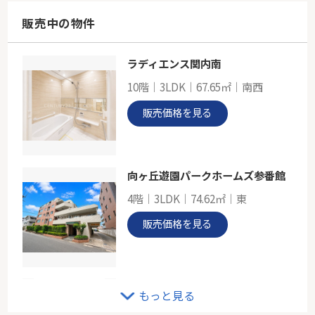
57.96㎡
神奈川県横浜市旭区上白根２丁目
販売中の物件
相鉄本線「鶴ケ峰」駅 バス7分 「立丁場」 停歩2分
ラディエンス関内南
相鉄本線「鶴ケ峰」中古戸建
10階｜3LDK｜67.65㎡｜南西
-
83.66㎡
販売価格を見る
神奈川県横浜市旭区鶴ケ峰本町２丁目
相鉄本線「鶴ケ峰」駅 徒歩15分
向ヶ丘遊園パークホームズ参番館
4階｜3LDK｜74.62㎡｜東
販売価格を見る
戸建 稲城市平尾２丁目
もっと見る
-｜4LDK｜93.77㎡｜-