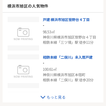
神奈川県川崎市幸区古市場１丁目
横浜市旭区の人気物件
南武線「鹿島田」駅 徒歩12分
戸建 横浜市旭区笹野台４丁目
小田急線「鶴川」日神パレステージ鶴川
-
-
98.53㎡
71.38㎡
神奈川県横浜市旭区笹野台４丁目
神奈川県川崎市麻生区岡上５丁目
相鉄本線「三ツ境」駅 徒歩11分
小田急小田原線「鶴川」駅 徒歩10分
相鉄本線「二俣川」未入居戸建
-
100.61㎡
神奈川県横浜市旭区本宿町
相鉄本線「二俣川」駅 徒歩20分
相鉄本線「鶴ケ峰」新築戸建て
もっと見る
-