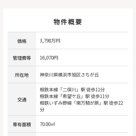
物件概要
3,798万円
価格
16,070円
管理費等
神奈川県
横浜市旭区
さちが丘
所在地
相鉄本線
「
二俣川
」駅 徒歩11分
相鉄本線
「
希望ケ丘
」駅 徒歩11分
交通
相鉄いずみ野線
「
南万騎が原
」駅 徒歩22
分
70.00㎡
専有面積