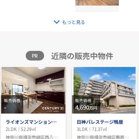
もっと見る
UGI TOWER
小田
K｜74.49㎡｜西
-｜4D
格を見る
販
近隣の販売中物件
PR
販売価格
販売価格
-
4,690
万円
ライオンズマンション十日市場
日神パレステージ鴨居
2LDK｜52.29㎡
3LDK｜71.37㎡
神奈川県横浜市緑区西八朔町
神奈川県横浜市緑区鴨居２丁目