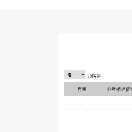
/3階建
号室
参考相場価
-
-