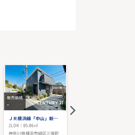
急線「百合ヶ丘」中古戸建
K｜94.59㎡｜南
売価格を見る
販売価格
販売価格
-
-
ＪＲ横浜線「中山」新築戸建
JR横浜線「十日市場」新築分譲
2LDK｜85.86㎡
3LDK｜108.05㎡
神奈川県横浜市緑区三保町
神奈川県横浜市緑区十日市場町