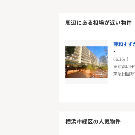
周辺にある相場が近い物件
藤和すず
-
66.16㎡
東京都町田
-
60.02㎡
神奈川県川
横浜市緑区の人気物件
東急田園都