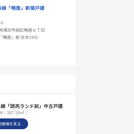
浜線「鴨居」新築戸建
1㎡
県横浜市緑区鴨居６丁目
「鴨居」駅 徒歩19分
横浜線「十日市場」中古戸建
2㎡
県横浜市緑区霧が丘４丁目
横浜線「十日市場」駅 バス7分 「霧が丘センター前」 停歩2分
急線「読売ランド前」中古戸建
K｜167.19㎡｜-
売価格を見る