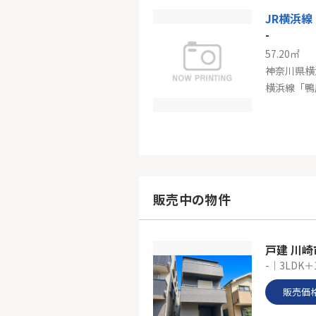
-
57.20㎡
神奈川県横
横浜線「鴨
-
63.42㎡
神奈川県横
販売中の物件
横浜線「鴨
戸建 川
-｜3LDK＋
販売価