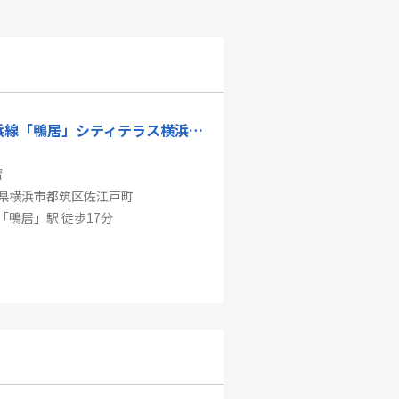
JR横浜線「鴨居」シティテラス横浜つづきの丘D棟
㎡
県横浜市都筑区佐江戸町
「鴨居」駅 徒歩17分
クレストフォルム鶴見ウイングステージ
㎡
県横浜市鶴見区尻手１丁目
線「八丁畷」駅 徒歩8分