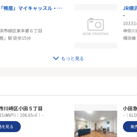
JR横浜線「鴨居」マイキャッスル・ラルジュ鴨居
JR横
-
103.5
浜市緑区東本郷６丁目
神奈川
居」駅 徒歩15分
横浜線
もっと見る
角住戸×ペット可！築浅レジデンス♪【クオス鴨居白山レジデンス】
ＪＲ
-
166.6
浜市緑区白山２丁目
神奈川
居」駅 徒歩11分
崎市川崎区小田５丁目
小田
1S(納戸)｜106.65㎡｜-
-｜6LD
格を見る
販