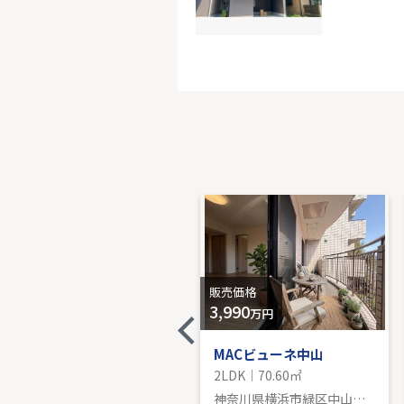
THE KOS
10階｜3LD
販売価
販売価格
販売価格
-
3,990
万円
ウォルトンズコート長津田D棟
MACビューネ中山
2LDK｜95.81㎡
2LDK｜70.60㎡
神奈川県横浜市緑区長津田４丁目
神奈川県横浜市緑区中山３丁目