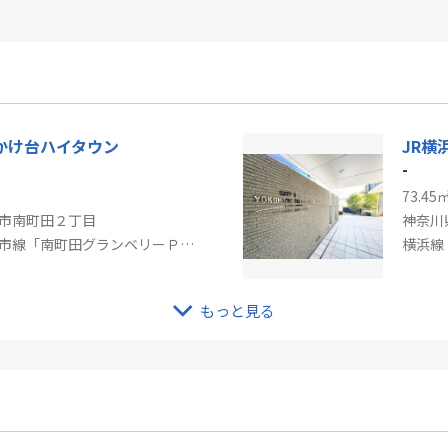
かけ台ハイタウン
-
73.45
市南町田２丁目
神奈川
東急田園都市線「南町田グランベリーＰ」駅 徒歩10分
横浜線
もっと見る
東急田園都市線「二子新地」新築戸建て
-
71.24
崎市高津区諏訪３丁目
神奈川
市線「二子新地」駅 徒歩9分
京急本