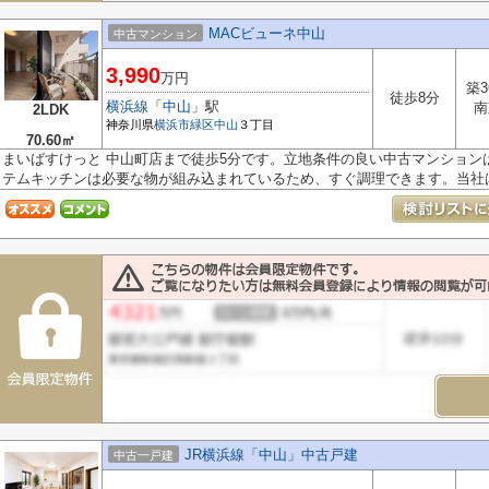
MACビューネ中山
中古マンション
3,990
万円
築3
徒歩8分
横浜線
「
中山
」駅
南
2LDK
神奈川県
横浜市緑区
中山
３丁目
70.60㎡
まいばすけっと 中山町店まで徒歩5分です。立地条件の良い中古マンション
テムキッチンは必要な物が組み込まれているため、すぐ調理できます。当社は.
JR横浜線「中山」中古戸建
中古一戸建