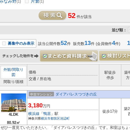
みなみ野
片倉
(1)
(1)
52
件が該当
並び順：
52
13
4
1-
募集中のみ表示
該当公開件数
件 販売数
件 (会員物件
件)
外観
/
間取り
価格
駅徒歩
築
図
停歩
方
交通 / 所在地
間取り/面積
ダイアパレスつづきの丘
中古マンション
3,180
万円
築2
徒歩17分
横浜線
「
鴨居
」駅
4LDK
神奈川県
横浜市都筑区
池辺町
80.92㎡
ぜひ一度見ていただきたい、「ダイアパレスつづきの丘」です。和室はちょ