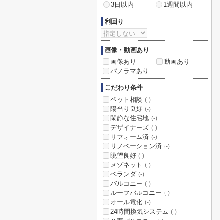
3日以内
1週間以内
利回り
画像・動画あり
画像あり
動画あり
パノラマあり
こだわり条件
ペット相談
(-)
陽当り良好
(-)
閑静な住宅地
(-)
デザイナーズ
(-)
リフォーム済
(-)
リノベーション済
(-)
眺望良好
(-)
メゾネット
(-)
ベランダ
(-)
バルコニー
(-)
ルーフバルコニー
(-)
オール電化
(-)
24時間換気システム
(-)