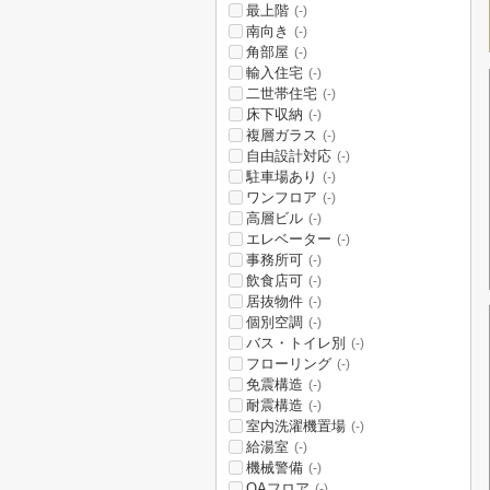
最上階
(-)
南向き
(-)
角部屋
(-)
輸入住宅
(-)
二世帯住宅
(-)
床下収納
(-)
複層ガラス
(-)
自由設計対応
(-)
駐車場あり
(-)
ワンフロア
(-)
高層ビル
(-)
エレベーター
(-)
事務所可
(-)
飲食店可
(-)
居抜物件
(-)
個別空調
(-)
バス・トイレ別
(-)
フローリング
(-)
免震構造
(-)
耐震構造
(-)
室内洗濯機置場
(-)
給湯室
(-)
機械警備
(-)
OAフロア
(-)