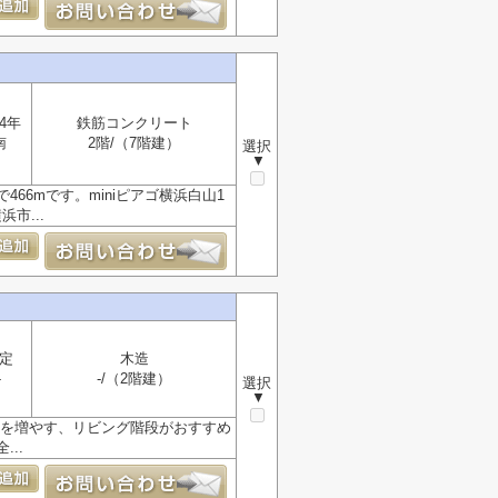
4年
鉄筋コンクリート
南
2階/（7階建）
選択
▼
6mです。miniピアゴ横浜白山1
市...
定
木造
-
-/（2階建）
選択
▼
会を増やす、リビング階段がおすすめ
..