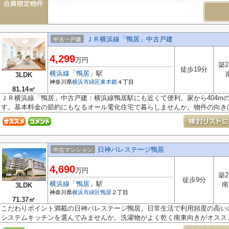
ＪＲ横浜線「鴨居」中古戸建
中古一戸建
4,299
万円
築2
徒歩19分
横浜線
「
鴨居
」駅
3LDK
神奈川県
横浜市緑区
東本郷
４丁目
81.14㎡
ＪＲ横浜線「鴨居」中古戸建：横浜線鴨居駅にも近くて便利。家から404m
す。基本料金の節約にもなるオール電化住宅で暮らしませんか。物件の向きは南
日神パレステージ鴨居
中古マンション
4,690
万円
築2
徒歩9分
横浜線
「
鴨居
」駅
南
3LDK
神奈川県
横浜市緑区
鴨居
２丁目
71.37㎡
こだわりポイント満載の日神パレステージ鴨居。日常生活で利用頻度の高い
システムキッチンを選んでみませんか。洗濯物がよく乾く南東向きがオススメ.