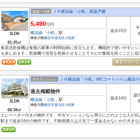
ＪＲ横浜線「小机」新築戸建
新築一戸建
5,490
万円
予
徒歩15分
横浜線
「
小机
」駅
3LDK
神奈川県
横浜市港北区
小机町
81.45㎡
食器洗乾燥機は食後の家事の時間短縮に役立ちます。機能的で使いやすいシ
を楽しめます。乾燥機で浴室を乾燥させることでカビの繁殖を防ぐことに役立.
ＪＲ横浜線「小机」NICコートハイム横浜小
中古マンション
過去掲載物件
築3
徒歩14分
横浜線
「
小机
」駅
3LDK
神奈川県
横浜市港北区
小机町
68.58㎡
エレベーター付きの物件です。中古マンションなら周りにどのような人が住
駅まで徒歩14分の物件です。不動産購入は人生で一度あるかないかの大きな買.