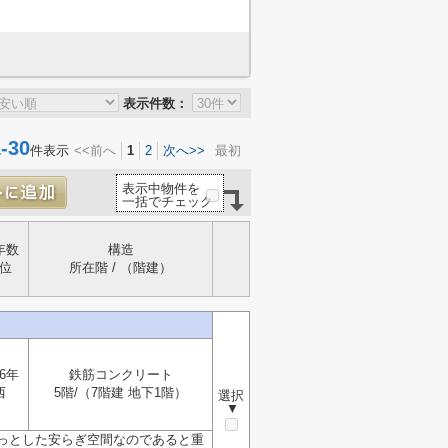
表示件数：
30
件表示
<<前へ
1
2
次へ>>
最初
表示中物件を
一括でチェック
年数
構造
位
所在階 / （階建）
6年
鉄筋コンクリート
西
5階/（7階建 地下1階）
選択
▼
っとした安らぎ空間なのであると重