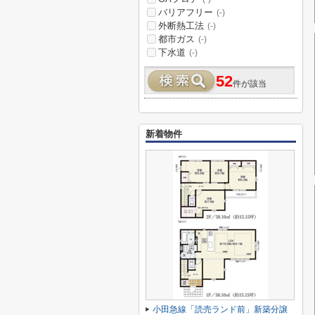
バリアフリー
(-)
外断熱工法
(-)
都市ガス
(-)
下水道
(-)
52
件が該当
新着物件
小田急線「読売ランド前」新築分譲