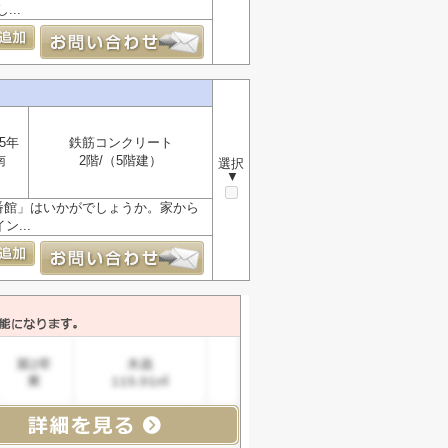
..
5年
鉄筋コンクリート
南
2階/（5階建）
選択
▼
番館」はいかがでしょうか。家から
...