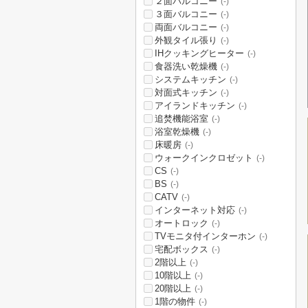
２面バルコニー
(-)
３面バルコニー
(-)
両面バルコニー
(-)
外観タイル張り
(-)
IHクッキングヒーター
(-)
食器洗い乾燥機
(-)
システムキッチン
(-)
対面式キッチン
(-)
アイランドキッチン
(-)
追焚機能浴室
(-)
浴室乾燥機
(-)
床暖房
(-)
ウォークインクロゼット
(-)
CS
(-)
BS
(-)
CATV
(-)
インターネット対応
(-)
オートロック
(-)
TVモニタ付インターホン
(-)
宅配ボックス
(-)
2階以上
(-)
10階以上
(-)
20階以上
(-)
1階の物件
(-)