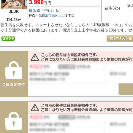
3,999
万円
築3
徒歩32分
横浜線
「
中山
」駅
3LDK
神奈川県
横浜市緑区
上山
３丁目
114.43㎡
新生活を失敗せず、スタートさせたいならこちらの「JR横浜線「中山」中
が十分通学できる範囲にあります。横浜市立上山小学校が徒歩10分です。食器.