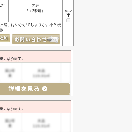
2年
木造
-
-/（2階建）
選択
▼
古戸建」はいかがでしょうか。小学校
..