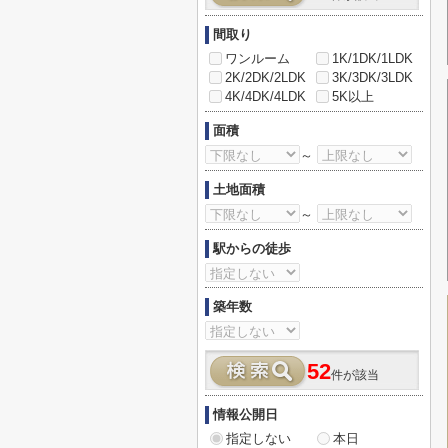
間取り
ワンルーム
1K/1DK/1LDK
2K/2DK/2LDK
3K/3DK/3LDK
4K/4DK/4LDK
5K以上
面積
～
土地面積
～
駅からの徒歩
築年数
52
件が該当
情報公開日
指定しない
本日