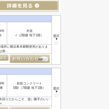
4年
木造
南
-/（2階建 地下1階）
選択
▼
の場所に横浜東本郷郵便局がありま
...
9年
鉄筋コンクリート
東
5階/（7階建 地下1階）
選択
▼
水回りだからこそ、使い勝手のいい
..