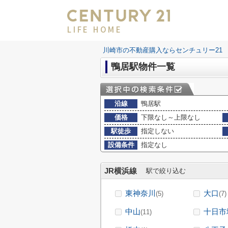
LIFE HOME
川崎市の不動産購入ならセンチュリー21 LI
鴨居駅物件一覧
沿線
鴨居駅
価格
下限なし～上限なし
駅徒歩
指定しない
設備条件
指定なし
JR横浜線
駅で絞り込む
東神奈川
大口
(5)
(7)
中山
十日市
(11)