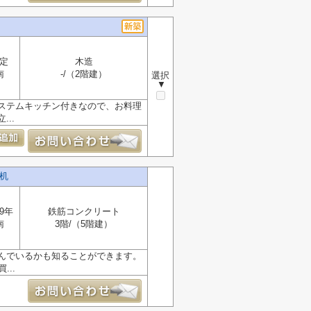
定
木造
南
-/（2階建）
選択
▼
ステムキッチン付きなので、お料理
..
机
9年
鉄筋コンクリート
南
3階/（5階建）
んでいるかも知ることができます。
..