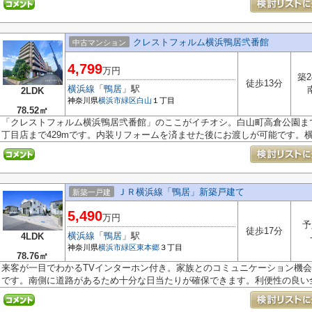
クレストフォルム横浜鴨居弐番館
中古マンション
4,799
万円
築2
徒歩13分
横浜線
「
鴨居
」駅
2LDK
神奈川県
横浜市緑区
白山
１丁目
78.52㎡
「クレストフォルム横浜鴨居弐番館」のここがイチオシ。白山町高倉公園まで46
丁目店まで429mです。内装リフォームを済ませた後にお渡しが可能です。横浜
ＪＲ横浜線「鴨居」新築戸建て
新築一戸建
5,490
万円
予
徒歩17分
横浜線
「
鴨居
」駅
4LDK
神奈川県
横浜市緑区
東本郷
３丁目
78.76㎡
来客が一目でわかるTVインターホン付き。家族とのコミュニケーション機
です。南側に道路があるため十分な日当たりが確保できます。利便性の良い全.