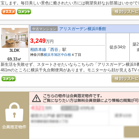
宝します。毎日美しい景色に癒されたい方には眺望良好なお部屋はいかがでし.
アリスガーデン横浜II番館
中古マンション
3,249
万円
築2
徒歩34分
相鉄本線
「
西谷
」駅
3LDK
神奈川県
横浜市旭区
中白根
４丁目
69.33㎡
新生活を失敗せず、スタートさせたいならこちらの「アリスガーデン横浜II
461mのところに横浜千丸台郵便局があります。モニターから顔が見えるTVイン