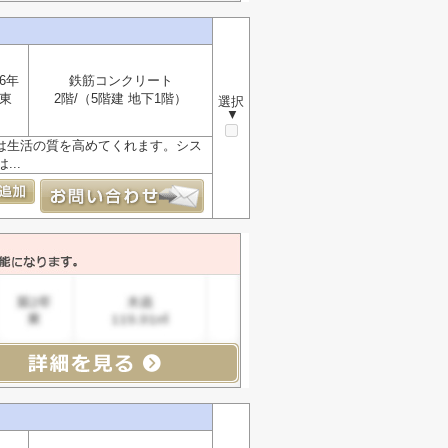
6年
鉄筋コンクリート
東
2階/（5階建 地下1階）
選択
▼
は生活の質を高めてくれます。シス
..