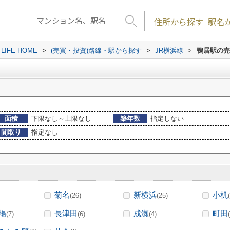
住所から探す
駅名
FE HOME
>
(売買・投資)路線・駅から探す
>
JR横浜線
>
鴨居駅の売
面積
下限なし～上限なし
築年数
指定しない
間取り
指定なし
菊名
新横浜
小机
(26)
(25)
場
長津田
成瀬
町田
(7)
(6)
(4)