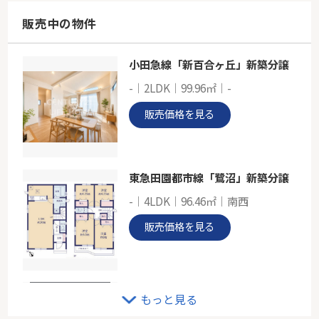
65.48㎡
神奈川県横浜市青葉区市ケ尾町1175-1
販売中の物件
東急田園都市線「市が尾」駅 徒歩4分
小田急線「新百合ヶ丘」新築分譲
東急田園都市線「あざみ野」新築分譲
-｜2LDK｜99.96㎡｜-
-
104.33㎡～109.76㎡
販売価格を見る
神奈川県横浜市青葉区あざみ野４丁目
ブルーライン「あざみ野」駅 徒歩12分
東急田園都市線「鷺沼」新築分譲
-｜4LDK｜96.46㎡｜南西
販売価格を見る
小田急線「新百合ヶ丘」条件無し土地
もっと見る
-｜-｜111.29㎡｜-