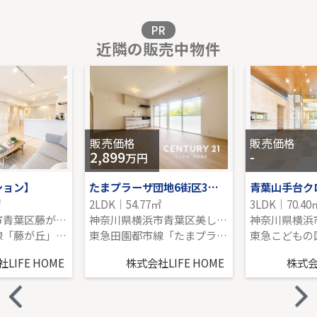
販売価格を見る
PR
近隣の販売中物件
東急田園都市線「宮前平」新築戸建
-｜2LDK｜107.29㎡｜北
販売価格を見る
販売価格
販売価格
2,899
-
万円
ション】
たまプラーザ団地6街区3号棟
青葉山手台ク
㎡
2LDK｜54.77㎡
3LDK｜70.40
神奈川県横浜市青葉区藤が丘２丁目
神奈川県横浜市青葉区美しが丘１丁目
東急田園都市線「藤が丘」駅 徒歩3分
東急田園都市線「たまプラーザ」駅 徒歩12分
LIFE HOME
株式会社LIFE HOME
株式会社