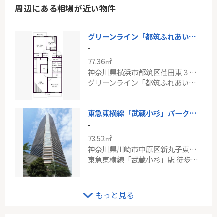
周辺にある相場が近い物件
グリーンライン「都筑ふれあいの丘」けやきが丘住宅1-1号棟
-
77.36㎡
神奈川県横浜市都筑区荏田東３丁目
グリーンライン「都筑ふれあいの丘」駅 徒歩15分
東急東横線「武蔵小杉」パークシティ武蔵小杉ミッドスカイタワー
-
73.52㎡
神奈川県川崎市中原区新丸子東３丁目
東急東横線「武蔵小杉」駅 徒歩2分
京王線「東府中」新築戸建
もっと見る
-
59.52㎡