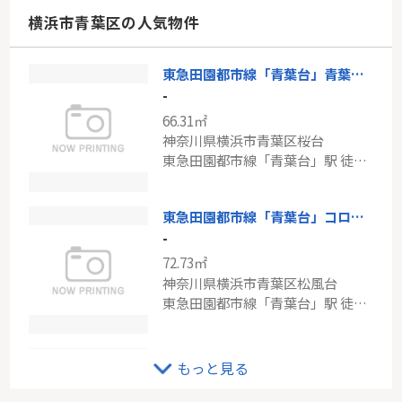
東京都府中市若松町２丁目
横浜市青葉区の人気物件
京王線「東府中」駅 徒歩13分
東急田園都市線「青葉台」青葉台パーク・ホームズ弐番館
東急東横線「大倉山」新築戸建て
-
-
66.31㎡
81.89㎡
神奈川県横浜市青葉区桜台
神奈川県横浜市港北区大倉山７丁目
東急田園都市線「青葉台」駅 徒歩13分
東急東横線「大倉山」駅 徒歩15分
東急田園都市線「青葉台」コローレ青葉台B棟
-
72.73㎡
神奈川県横浜市青葉区松風台
東急田園都市線「青葉台」駅 徒歩17分
東急田園都市線「市が尾」ロワール市ヶ尾
もっと見る
-