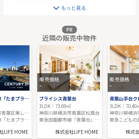
ＪＲ京浜東北線「鶴見」中古戸建
もっと見る
-｜4LDK｜100.52㎡｜南
販売価格を見る
PR
近隣の販売中物件
戸建 横浜市青葉区荏田町
-｜3LDK｜91.93㎡｜-
販売価格を見る
販売価格
販売価格
-
-
東急田園都市線「たまプラーザ」売地
ブライシス青葉台
青葉山手台ク
3LDK｜73.69㎡
3LDK｜70.40
神奈川県横浜市青葉区美しが丘西２丁目
神奈川県横浜市青葉区松風台
東急田園都市線「たまプラーザ」駅 バス13分 「保木薬師前」 停歩3分
東急田園都市線「青葉台」駅 徒歩9分
LIFE HOME
株式会社LIFE HOME
株式会社