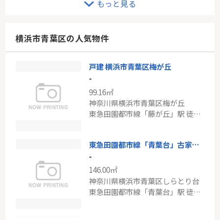
もっと見る
-
72.72㎡
東京都稲城市矢野口
横浜市青葉区の人気物件
南武線「矢野口」駅 徒歩12分
戸建 横浜市青葉区梅が丘
小田急線「新百合ヶ丘」新ゆりグリーンタウンアカシア街区8号棟
-
-
99.16㎡
70.68㎡
神奈川県横浜市青葉区梅が丘
神奈川県川崎市麻生区白山５丁目
東急田園都市線「藤が丘」駅 徒歩15分
小田急小田原線「新百合ヶ丘」駅 バス12分 「新ゆりグリーンタウン」 停歩4分
東急田園都市線「青葉台」古家付き売地
-
146.00㎡
神奈川県横浜市青葉区しらとり台
東急田園都市線「青葉台」駅 徒歩11分