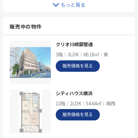
横浜市青葉区市ケ尾町 新築戸建1棟
もっと見る
-
104.48㎡
神奈川県横浜市青葉区市ケ尾町
販売中の物件
東急田園都市線「市が尾」駅 バス5分 「下市が尾」 停歩1分
クリオ川崎鋼管通
東急田園都市線「江田」ブリリア青葉荏田
3階｜3LDK｜66.18㎡｜東
-
91.19㎡
販売価格を見る
神奈川県横浜市青葉区荏田西２丁目
東急田園都市線「江田」駅 徒歩9分
シティハウス横浜
12階｜2LDK｜54.64㎡｜南西
販売価格を見る