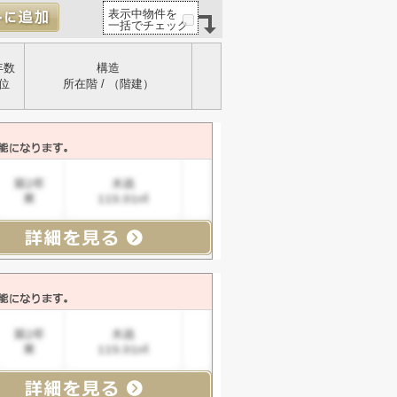
表示中物件を
一括でチェック
年数
構造
位
所在階 / （階建）