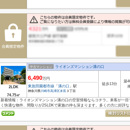
ライオンズマンション溝の口
中古マンション
6,490
万円
築4
徒歩13分
東急田園都市線
「
溝の口
」駅
2LDK
神奈川県
川崎市高津区
末長
３丁目
74.75㎡
新着情報：ライオンズマンション溝の口の空室情報ならコチラ。来客が一目
く快適な物件、間取りが2SLDKで家族の仲も深まります。多くの方に好評な、