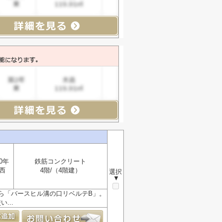
0年
鉄筋コンクリート
西
4階/（4階建）
選択
▼
ら「バースヒル溝の口リベルテB」。
...