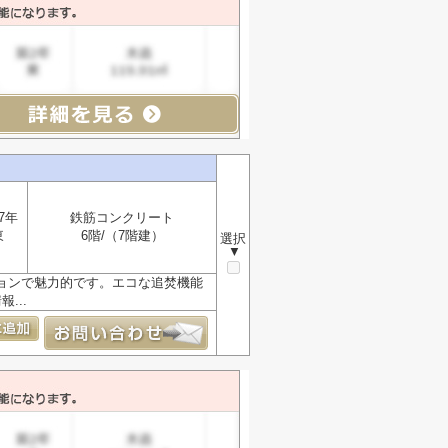
7年
鉄筋コンクリート
東
6階/（7階建）
選択
▼
ションで魅力的です。エコな追焚機能
...