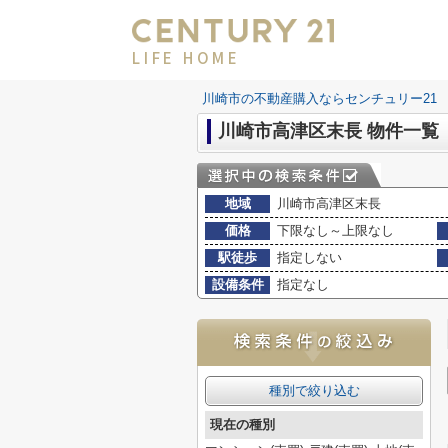
LIFE HOME
川崎市の不動産購入ならセンチュリー21 LI
川崎市高津区末長 物件一覧
地域
川崎市高津区末長
価格
下限なし～上限なし
駅徒歩
指定しない
設備条件
指定なし
種別で絞り込む
現在の種別