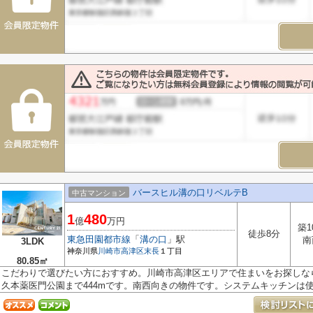
バースヒル溝の口リベルテB
中古マンション
1
480
億
万円
築1
徒歩8分
東急田園都市線
「
溝の口
」駅
南
3LDK
神奈川県
川崎市高津区
末長
１丁目
80.85㎡
こだわりで選びたい方におすすめ。川崎市高津区エリアで住まいをお探しな
久本薬医門公園まで444mです。南西向きの物件です。システムキッチンは使い