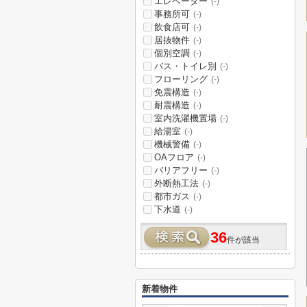
エレベーター
(-)
事務所可
(-)
飲食店可
(-)
居抜物件
(-)
個別空調
(-)
バス・トイレ別
(-)
フローリング
(-)
免震構造
(-)
耐震構造
(-)
室内洗濯機置場
(-)
給湯室
(-)
機械警備
(-)
OAフロア
(-)
バリアフリー
(-)
外断熱工法
(-)
都市ガス
(-)
下水道
(-)
36
件が該当
新着物件