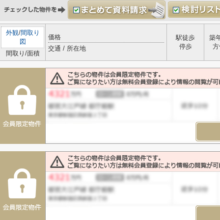
外観
/
間取り
価格
駅徒歩
築
図
停歩
方
交通 / 所在地
間取り/面積