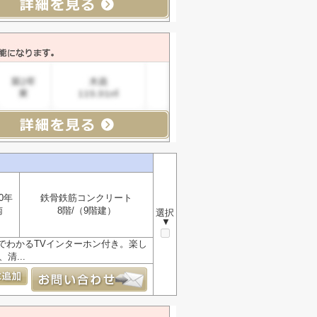
0年
鉄骨鉄筋コンクリート
南
8階/（9階建）
選択
▼
でわかるTVインターホン付き。楽し
清...