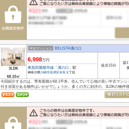
BELISTA溝の口
中古マンション
6,998
万円
築1
徒歩15分
東急田園都市線
「
溝の口
」駅
3LDK
神奈川県
川崎市高津区
末長
３丁目
68.10㎡
今回紹介するのは、専有面積が68.1平米。住んでいて心地の良い中古マン
付き浴室がある物件はいかがでしょうか。多くの方に好評の、3LDKの物件情報