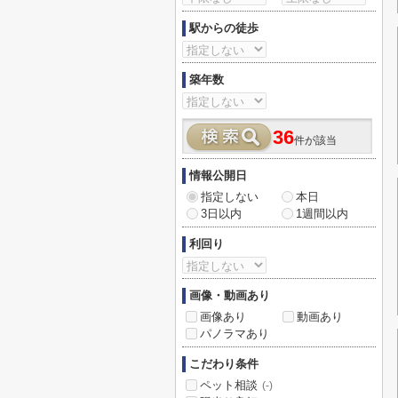
駅からの徒歩
築年数
36
件が該当
情報公開日
指定しない
本日
3日以内
1週間以内
利回り
画像・動画あり
画像あり
動画あり
パノラマあり
こだわり条件
ペット相談
(-)