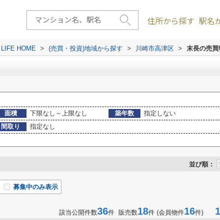
住所から探す
駅名
FE HOME
>
(売買・投資)地域から探す
>
川崎市高津区
>
末長の売買
面積
下限なし～上限なし
築年数
指定しない
間取り
指定なし
並び順：
募集中のみ表示
36
18
16
1-
該当公開件数
件 販売数
件 (会員物件
件)