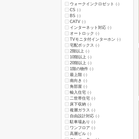
ウォークインクロゼット
(-)
CS
(-)
BS
(-)
CATV
(-)
インターネット対応
(-)
オートロック
(-)
TVモニタ付インターホン
(-)
宅配ボックス
(-)
2階以上
(-)
10階以上
(-)
20階以上
(-)
1階の物件
(-)
最上階
(-)
南向き
(-)
角部屋
(-)
輸入住宅
(-)
二世帯住宅
(-)
床下収納
(-)
複層ガラス
(-)
自由設計対応
(-)
駐車場あり
(-)
ワンフロア
(-)
高層ビル
(-)