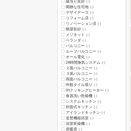
陽当り良好
(-)
閑静な住宅地
(-)
デザイナーズ
(-)
リフォーム済
(-)
リノベーション済
(-)
眺望良好
(-)
メゾネット
(-)
ベランダ
(-)
バルコニー
(-)
ルーフバルコニー
(-)
オール電化
(-)
24時間換気システム
(-)
２面バルコニー
(-)
３面バルコニー
(-)
両面バルコニー
(-)
外観タイル張り
(-)
IHクッキングヒーター
(-)
食器洗い乾燥機
(-)
システムキッチン
(-)
対面式キッチン
(-)
アイランドキッチン
(-)
追焚機能浴室
(-)
浴室乾燥機
(-)
床暖房
(-)