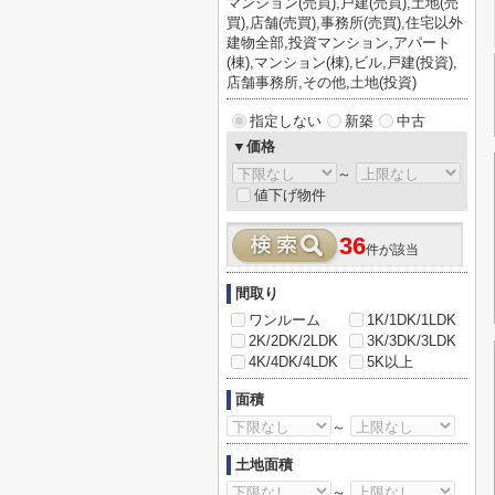
マンション(売買),戸建(売買),土地(売
買),店舗(売買),事務所(売買),住宅以外
建物全部,投資マンション,アパート
(棟),マンション(棟),ビル,戸建(投資),
店舗事務所,その他,土地(投資)
指定しない
新築
中古
▼価格
～
値下げ物件
36
件が該当
間取り
ワンルーム
1K/1DK/1LDK
2K/2DK/2LDK
3K/3DK/3LDK
4K/4DK/4LDK
5K以上
面積
～
土地面積
～