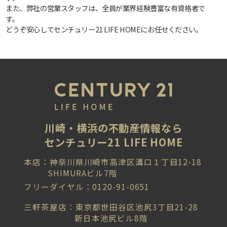
また、弊社の営業スタッフは、全員が業界経験豊富な有資格者で
す。
どうぞ安心してセンチュリー21 LIFE HOMEにお任せください。
川崎・横浜の不動産情報なら
センチュリー21 LIFE HOME
本店：神奈川県川崎市高津区溝口１丁目12-18
SHIMURAビル7階
フリーダイヤル：0120-91-0651
三軒茶屋店：東京都世田谷区池尻3丁目21-28
新日本池尻ビル8階