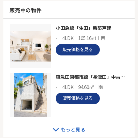
97.46㎡
神奈川県横浜市青葉区あざみ野３丁目
販売中の物件
東急田園都市線「あざみ野」駅 徒歩17分
小田急線「生田」新築戸建
東急田園都市線「市が尾」新築分譲
-｜4LDK｜105.16㎡｜西
-
86.11㎡～96.88㎡
販売価格を見る
神奈川県横浜市青葉区大場町
東急田園都市線「市が尾」駅 徒歩13分
東急田園都市線「長津田」中古戸建
-｜4LDK｜94.60㎡｜南
販売価格を見る
小田急線「百合ヶ丘」新築戸建て
もっと見る
-｜3LDK｜105.39㎡｜-