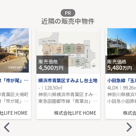
販売価格を見る
PR
近隣の販売中物件
東急田園都市線「鷺沼」新築分譲
-｜4LDK｜97.71㎡｜南西
販売価格を見る
販売価格
販売価格
4,500
5,480
万円
万円
東急田園都市線「市が尾」売地
横浜市青葉区すみよし台土地
-｜128.50㎡
4LDK｜99.26
市青葉区大場町
神奈川県横浜市青葉区すみよし台
神奈川県横浜
東急田園都市線「市が尾」駅 徒歩14分
東急田園都市線「青葉台」駅 バス11分 「すみよし台」 停歩5分
LIFE HOME
株式会社LIFE HOME
株式会社