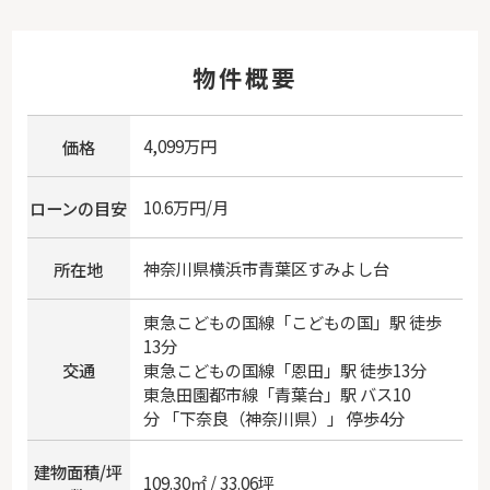
物件概要
4,099万円
価格
10.6万円/月
ローンの目安
神奈川県
横浜市青葉区
すみよし台
所在地
東急こどもの国線
「
こどもの国
」駅 徒歩
13分
交通
東急こどもの国線
「
恩田
」駅 徒歩13分
東急田園都市線
「
青葉台
」駅 バス10
分 「下奈良（神奈川県）」 停歩4分
建物面積/坪
109.30㎡ / 33.06坪