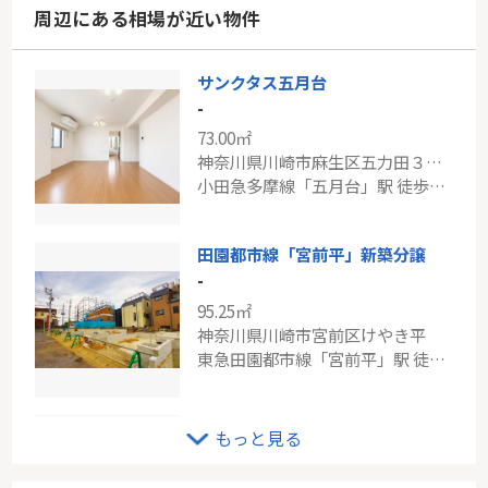
周辺にある相場が近い物件
サンクタス五月台
-
73.00㎡
神奈川県川崎市麻生区五力田３丁目
小田急多摩線「五月台」駅 徒歩1分
田園都市線「宮前平」新築分譲
-
95.25㎡
神奈川県川崎市宮前区けやき平
東急田園都市線「宮前平」駅 徒歩20分
小田急線「新百合ヶ丘」新ゆりグリーンタウンアカシア街区8号棟
もっと見る
-
70.68㎡