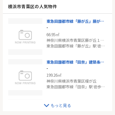
神奈川県川崎市麻生区白山５丁目
横浜市青葉区の人気物件
小田急小田原線「新百合ヶ丘」駅 バス12分 「新ゆりグリーンタウン」 停歩4分
東急田園都市線「藤が丘」藤が丘ハウス
小田急線「狛江」新築分譲
-
-
66.95㎡
79.38㎡
神奈川県横浜市青葉区藤が丘１丁目
東京都狛江市岩戸南４丁目
東急田園都市線「藤が丘」駅 徒歩6分
小田急小田原線「狛江」駅 バス4分 「狛江みずほ幼稚園」 停歩4分
東急田園都市線「田奈」建築条件なし
-
199.26㎡
神奈川県横浜市青葉区榎が丘
東急田園都市線「田奈」駅 徒歩11分
あざみ野団地第３－３－６号棟
もっと見る
-