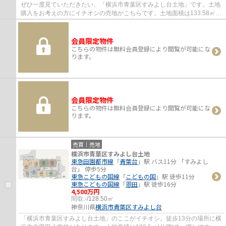
ぜひ一度見ていただきたい、「横浜市青葉区すみよし台土地」です。土地
購入をお考えの方にイチオシの売地がこちらです。土地面積は133.58㎡
(公簿)で一押しです。東急田園都市線青葉台...
会員限定物件
こちらの物件は無料会員登録により閲覧が可能にな
ります。
会員限定物件
こちらの物件は無料会員登録により閲覧が可能にな
ります。
売買｜売地
横浜市青葉区すみよし台土地
東急田園都市線
「
青葉台
」駅 バス11分 「すみよし
台」 停歩5分
東急こどもの国線
「
こどもの国
」駅 徒歩11分
東急こどもの国線
「
恩田
」駅 徒歩16分
4,500万円
間取:
-/128.50㎡
神奈川県
横浜市青葉区
すみよし台
「横浜市青葉区すみよし台土地」のここがイチオシ。徒歩13分の場所に横