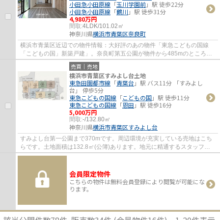
小田急小田原線
「
玉川学園前
」駅 徒歩22分
小田急小田原線
「
鶴川
」駅 徒歩31分
4,980万円
間取:
4LDK/101.02㎡
神奈川県
横浜市青葉区
奈良町
横浜市青葉区近辺での物件情報：大好評のあの物件「東急こどもの国線
「こどもの国」新築戸建」。奈良町第五公園が物件から485mのところに
あります。一生に一度のマイホーム探しは、ぜ...
売買｜売地
横浜市青葉区すみよし台土地
東急田園都市線
「
青葉台
」駅 バス11分 「すみよし
台」 停歩5分
東急こどもの国線
「
こどもの国
」駅 徒歩11分
東急こどもの国線
「
恩田
」駅 徒歩16分
5,000万円
間取:
-/132.80㎡
神奈川県
横浜市青葉区
すみよし台
すみよし台第一公園まで370mです。周辺環境が充実している売地はこち
らです。土地面積は132.8㎡(公簿)あります。地元に精通するスタッフの
揃う当社は、不動産情報の鮮度と濃さが違いま...
会員限定物件
こちらの物件は無料会員登録により閲覧が可能にな
ります。