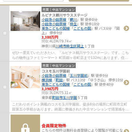
売買｜中古マンション
ルピナス鶴川サウスステージ
小田急小田原線
「
鶴川
」駅 徒歩8分
小田急小田原線
「
柿生
」駅 徒歩18分
東急こどもの国線
「
こどもの国
」駅 バス6分 「岡
上」 停歩9分
3,380万円
間取:
4LDK/79.74㎡
神奈川県
川崎市麻生区
岡上
１丁目
ぜひ一度見ていただきたい、「ルピナス鶴川サウスステージ」です。こち
らの物件はファミリーマート 町田能ヶ谷町店まで132mにあります。住ん
でいて心地の良い中古マンションで魅力的で...
売買｜中古マンション
コスモ玉川学園前
小田急小田原線
「
玉川学園前
」駅 徒歩9分
横浜線
「
町田
」駅 バス13分 「ゆうき山」 停歩10分
東急こどもの国線
「
こどもの国
」駅 徒歩40分
3,398万円
間取:
3LDK/75.11㎡
東京都
町田市
玉川学園
５丁目
こだわりポイント満載のコスモ玉川学園前。徒歩8分の場所に町田市立町
田第五小学校があります。綺麗に整備された中古マンションで清潔感を感
じます。こちらの物件にはエレベーターがあ...
会員限定物件
こちらの物件は無料会員登録により閲覧が可能にな