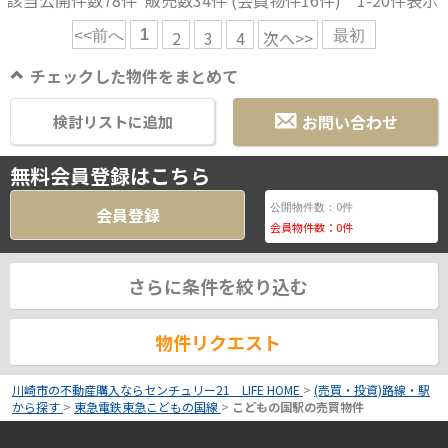
該当公開件数
78
件 販売数
34
件 (会員物件
16
件)
1-20
件表示
1
2
3
4
次へ>>
<<前へ
最初
チェックした物件をまとめて
お問い合わせ
検討リストに追加
無料会員登録はこちら
0
公開物件数：
件
会員登録
会員物件数：
0
件
さらに条件を絞り込む
物件リクエスト
川崎市の不動産購入ならセンチュリー21 LIFE HOME
>
(売買・投資)路線・駅
から探す
>
東急電鉄東急こどもの国線
>
こどもの国駅の売買物件