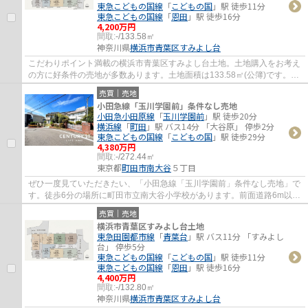
東急こどもの国線
「
こどもの国
」駅 徒歩11分
東急こどもの国線
「
恩田
」駅 徒歩16分
4,200万円
間取:
-/133.58㎡
神奈川県
横浜市青葉区
すみよし台
こだわりポイント満載の横浜市青葉区すみよし台土地。土地購入をお考え
の方に好条件の売地が多数あります。土地面積は133.58㎡(公簿)です。横
浜市青葉区エリアの不動産探しから現地見...
売買｜売地
小田急線「玉川学園前」条件なし売地
小田急小田原線
「
玉川学園前
」駅 徒歩20分
横浜線
「
町田
」駅 バス14分 「大谷原」 停歩2分
東急こどもの国線
「
こどもの国
」駅 徒歩29分
4,380万円
間取:
-/272.44㎡
東京都
町田市
南大谷
５丁目
ぜひ一度見ていただきたい、「小田急線「玉川学園前」条件なし売地」で
す。徒歩6分の場所に町田市立南大谷小学校があります。前面道路6m以上
は確保しているので車の出し入れもラクラク...
売買｜売地
横浜市青葉区すみよし台土地
東急田園都市線
「
青葉台
」駅 バス11分 「すみよし
台」 停歩5分
東急こどもの国線
「
こどもの国
」駅 徒歩11分
東急こどもの国線
「
恩田
」駅 徒歩16分
4,400万円
間取:
-/132.80㎡
神奈川県
横浜市青葉区
すみよし台