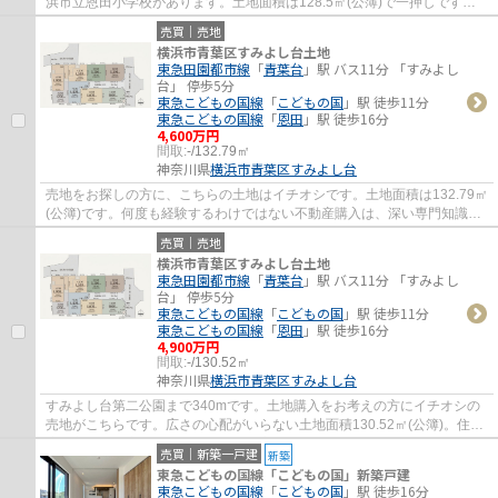
浜市立恩田小学校があります。土地面積は128.5㎡(公簿)で一押しです。
コチラは売地の情報となっています。土地購...
売買｜売地
横浜市青葉区すみよし台土地
東急田園都市線
「
青葉台
」駅 バス11分 「すみよし
台」 停歩5分
東急こどもの国線
「
こどもの国
」駅 徒歩11分
東急こどもの国線
「
恩田
」駅 徒歩16分
4,600万円
間取:
-/132.79㎡
神奈川県
横浜市青葉区
すみよし台
売地をお探しの方に、こちらの土地はイチオシです。土地面積は132.79㎡
(公簿)です。何度も経験するわけではない不動産購入は、深い専門知識も
必要になる場面があります。知識と経験豊...
売買｜売地
横浜市青葉区すみよし台土地
東急田園都市線
「
青葉台
」駅 バス11分 「すみよし
台」 停歩5分
東急こどもの国線
「
こどもの国
」駅 徒歩11分
東急こどもの国線
「
恩田
」駅 徒歩16分
4,900万円
間取:
-/130.52㎡
神奈川県
横浜市青葉区
すみよし台
すみよし台第二公園まで340mです。土地購入をお考えの方にイチオシの
売地がこちらです。広さの心配がいらない土地面積130.52㎡(公簿)。住環
境の良い横浜市青葉区エリアの不動産探しは...
売買｜新築一戸建
新築
東急こどもの国線「こどもの国」新築戸建
東急こどもの国線
「
こどもの国
」駅 徒歩16分