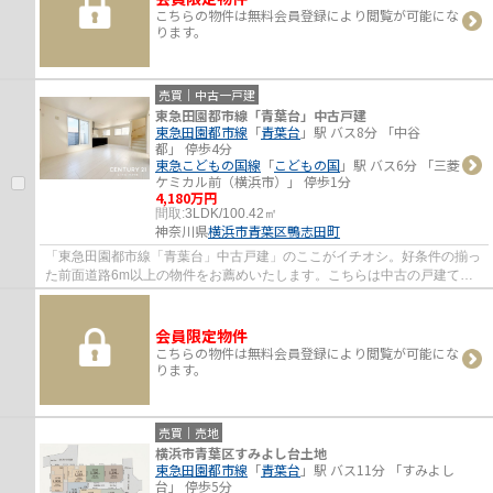
こちらの物件は無料会員登録により閲覧が可能にな
ります。
売買｜中古一戸建
東急田園都市線「青葉台」中古戸建
東急田園都市線
「
青葉台
」駅 バス8分 「中谷
都」 停歩4分
東急こどもの国線
「
こどもの国
」駅 バス6分 「三菱
ケミカル前（横浜市）」 停歩1分
4,180万円
間取:
3LDK/100.42㎡
神奈川県
横浜市青葉区
鴨志田町
「東急田園都市線「青葉台」中古戸建」のここがイチオシ。好条件の揃っ
た前面道路6m以上の物件をお薦めいたします。こちらは中古の戸建て物
件です。横浜市青葉区に特化した当社には、...
会員限定物件
こちらの物件は無料会員登録により閲覧が可能にな
ります。
売買｜売地
横浜市青葉区すみよし台土地
東急田園都市線
「
青葉台
」駅 バス11分 「すみよし
台」 停歩5分