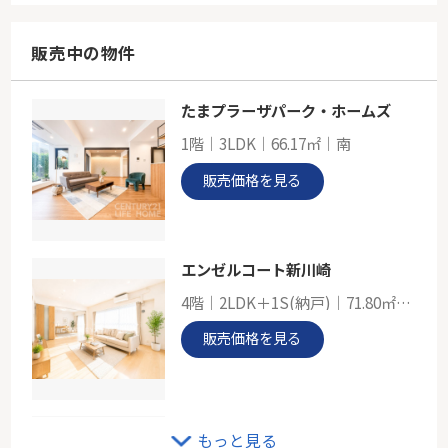
105.16㎡～111.37㎡
神奈川県横浜市青葉区田奈町
販売中の物件
東急田園都市線「田奈」駅 徒歩6分
たまプラーザパーク・ホームズ
東急田園都市線「青葉台」新築分
1階｜3LDK｜66.17㎡｜南
-
110.34㎡
販売価格を見る
神奈川県横浜市青葉区青葉台２丁目
東急田園都市線「青葉台」駅 徒歩11分
エンゼルコート新川崎
4階｜2LDK＋1S(納戸)｜71.80㎡｜南西
販売価格を見る
東急東横線「妙蓮寺」中古戸建
もっと見る