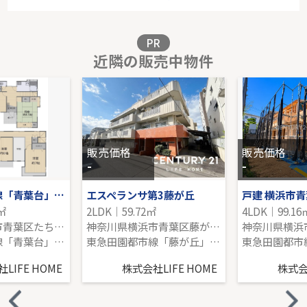
-｜4LDK｜119.64㎡｜-
販売価格を見る
PR
近隣の販売中物件
菅城下 新築全4棟現場
-｜3LDK｜102.77㎡｜-
販売価格を見る
販売価格
販売価格
-
-
東急田園都市線「青葉台」中古戸建
エスペランサ第3藤が丘
戸建 横浜市
2㎡
2LDK｜59.72㎡
4LDK｜99.16
神奈川県横浜市青葉区たちばな台２丁目
神奈川県横浜市青葉区藤が丘１丁目
神奈川県横浜
東急田園都市線「青葉台」駅 バス13分 「成合」 停歩5分
東急田園都市線「藤が丘」駅 徒歩10分
LIFE HOME
株式会社LIFE HOME
株式会社