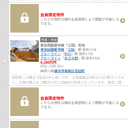
不動産情報をお探しなら、多種多様な物件...
会員限定物件
こちらの物件は無料会員登録により閲覧が可能にな
ります。
売買｜売地
東急田園都市線「江田」売地
東急田園都市線
「
江田
」駅 徒歩11分
ブルーライン
「
中川
」駅 徒歩17分
ブルーライン
「
あざみ野
」駅 徒歩19分
6,280万円
間取:
-/190.20㎡
神奈川県
横浜市青葉区
荏田町
荏田第二公園まで徒歩2分と近いです。土地面積は190.2㎡(公簿)でイチオ
シ。土地の購入をご検討の方にお勧めの売地となっています。地元に精通
するスタッフの揃う当社は、不動産情報の...
会員限定物件
こちらの物件は無料会員登録により閲覧が可能にな
ります。