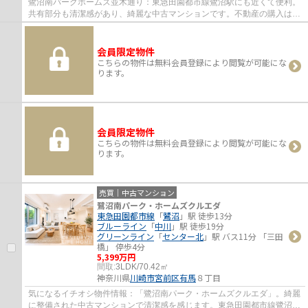
鷺沼南パークホームズ並木通り：東急田園都市線鷺沼駅にも近くて便利。
共有部分も清潔感があり、綺麗な中古マンションです。不動産の購入は慎
重に選ぶことをお勧め致します。地域の情...
会員限定物件
こちらの物件は無料会員登録により閲覧が可能にな
ります。
会員限定物件
こちらの物件は無料会員登録により閲覧が可能にな
ります。
売買｜中古マンション
鷺沼南パーク・ホームズクルエダ
東急田園都市線
「
鷺沼
」駅 徒歩13分
ブルーライン
「
中川
」駅 徒歩19分
グリーンライン
「
センター北
」駅 バス11分 「三田
橋」 停歩4分
5,399万円
間取:
3LDK/70.42㎡
神奈川県
川崎市宮前区
有馬
８丁目
気になるイチオシ物件情報：「鷺沼南パーク・ホームズクルエダ」。綺麗
に整備された中古マンションで清潔感を感じます。東急田園都市線鷺沼で