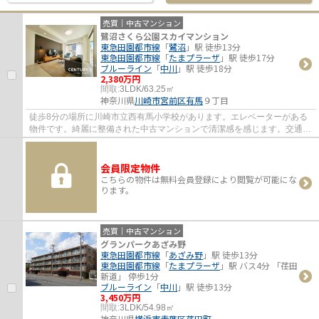
売買｜中古マンション
鷺沼さくら公園スカイマンション
東急田園都市線
「
鷺沼
」駅 徒歩13分
東急田園都市線
「
たまプラーザ
」駅 徒歩17分
ブルーライン
「
中川
」駅 徒歩18分
2,380万円
間取:
3LDK/63.25㎡
神奈川県
川崎市宮前区
有馬
９丁目
徒歩8分の場所に川崎市立西有馬小学校があります。エレベーターがある
物件です。綺麗に整備された中古マンションで清潔感を感じます。交通ア
クセスが良好な東急田園都市線鷺沼周辺なら...
会員限定物件
こちらの物件は無料会員登録により閲覧が可能にな
ります。
売買｜中古マンション
グランパークあざみ野
東急田園都市線
「
あざみ野
」駅 徒歩13分
東急田園都市線
「
たまプラーザ
」駅 バス4分 「荏田
新道」 停歩1分
ブルーライン
「
中川
」駅 徒歩13分
3,450万円
間取:
3LDK/54.98㎡
神奈川県
横浜市青葉区
荏田町