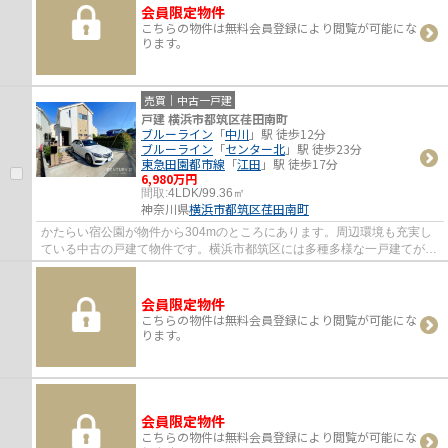
会員限定物件
こちらの物件は無料会員登録により閲覧が可能にな
ります。
売買｜中古一戸建
戸建 横浜市都筑区荏田南町
ブルーライン
「
中川
」駅 徒歩12分
ブルーライン
「
センター北
」駅 徒歩23分
東急田園都市線
「
江田
」駅 徒歩17分
6,980万円
間取:
4LDK/99.36㎡
神奈川県
横浜市都筑区
荏田南町
かたらい宿公園が物件から304mのところにあります。周辺環境も充実し
ている中古の戸建て物件です。横浜市都筑区には多種多様な一戸建てがご
ざいますので、マイホームの購入をお考えな...
会員限定物件
こちらの物件は無料会員登録により閲覧が可能にな
ります。
会員限定物件
こちらの物件は無料会員登録により閲覧が可能にな