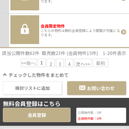
ります。
会員限定物件
こちらの物件は無料会員登録により閲覧が可能にな
ります。
該当公開件数
63
件 販売数
23
件 (会員物件
15
件)
1-20
件表示
1
2
3
4
次へ>>
<<前へ
最初
チェックした物件をまとめて
お問い合わせ
検討リストに追加
無料会員登録はこちら
0
公開物件数：
件
会員登録
会員物件数：
0
件