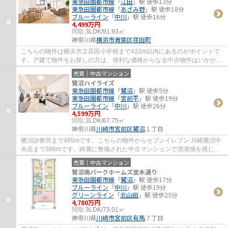
東急田園都市線
「
江田
」駅 徒歩13分
東急田園都市線
「
あざみ野
」駅 徒歩18分
ブルーライン
「
中川
」駅 徒歩16分
4,499万円
間取:
3LDK/91.93㎡
神奈川県
横浜市青葉区
荏田町
こちらの物件は横浜市立荏田小学校まで422m以内にあるのがポイントで
す。戸建て物件をお探しの方は、便利な価格からなる中古物件はいかがで
しょうか。東急田園都市線江田周辺の不動産...
売買｜中古マンション
鷺沼ハイライズ
東急田園都市線
「
鷺沼
」駅 徒歩5分
東急田園都市線
「
宮前平
」駅 徒歩19分
ブルーライン
「
中川
」駅 徒歩26分
4,599万円
間取:
3LDK/67.75㎡
神奈川県
川崎市宮前区
鷺沼
１丁目
鷺沼診療所まで495mです。こちらの物件からセブンイレブン 川崎鷺沼中
央店まで386mです。綺麗に整備された中古マンションで清潔感を感じま
す。川崎市宮前区にある東急田園都市線鷺沼周...
売買｜中古マンション
鷺沼南パークホームズ並木通り
東急田園都市線
「
鷺沼
」駅 徒歩17分
ブルーライン
「
中川
」駅 徒歩19分
グリーンライン
「
北山田
」駅 徒歩25分
4,780万円
間取:
3LDK/73.01㎡
神奈川県
川崎市宮前区
有馬
７丁目