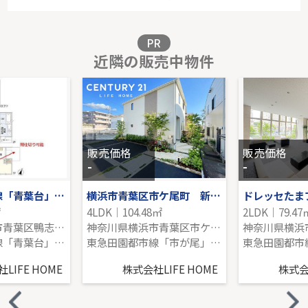
2階｜3LDK｜63.01㎡｜南西
販売価格を見る
PR
近隣の販売中物件
田園都市線「宮崎台」築浅中古戸建
-｜2LDK｜82.33㎡｜南
販売価格を見る
販売価格
販売価格
-
-
東急田園都市線「青葉台」新築分譲
横浜市青葉区市ケ尾町 新築戸建1棟
ドレッセたま
㎡
4LDK｜104.48㎡
2LDK｜79.47
神奈川県横浜市青葉区鴨志田町
神奈川県横浜市青葉区市ケ尾町
東急田園都市線「青葉台」駅 バス8分 「団地中央」 停歩5分
東急田園都市線「市が尾」駅 バス5分 「下市が尾」 停歩1分
LIFE HOME
株式会社LIFE HOME
株式会社