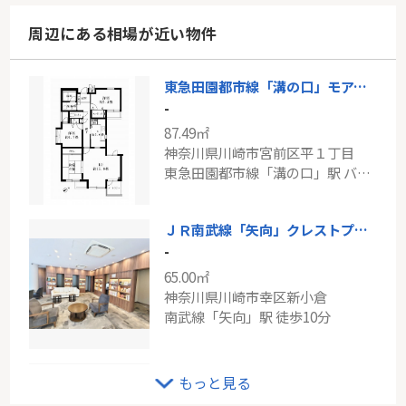
周辺にある相場が近い物件
東急田園都市線「溝の口」モアクレスト宮前平
-
87.49㎡
神奈川県川崎市宮前区平１丁目
東急田園都市線「溝の口」駅 バス7分 「神木本町」 停歩6分
ＪＲ南武線「矢向」クレストプライムレジデンスアベニュー壱番館
-
65.00㎡
神奈川県川崎市幸区新小倉
南武線「矢向」駅 徒歩10分
JR南武線「稲城長沼」新築戸建て
もっと見る
-