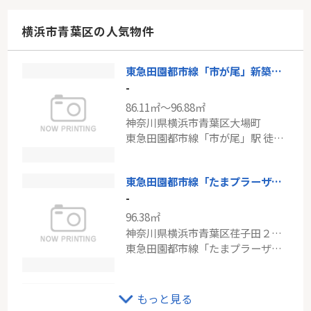
84.25㎡
東京都稲城市東長沼
横浜市青葉区の人気物件
南武線「稲城長沼」駅 徒歩15分
東急田園都市線「市が尾」新築分譲
東急田園都市線「南町田グランベリーパーク」アーリアレジデンス南町田
-
-
86.11㎡～96.88㎡
73.76㎡
神奈川県横浜市青葉区大場町
東京都町田市南町田４丁目
東急田園都市線「市が尾」駅 徒歩13分
東急田園都市線「南町田グランベリーＰ」駅 徒歩14分
東急田園都市線「たまプラーザ」新築戸建て
-
96.38㎡
神奈川県横浜市青葉区荏子田２丁目
東急田園都市線「たまプラーザ」駅 バス8分 「荏子田二丁目」 停歩3分
東急田園都市線「青葉台」カームステージ青葉台
もっと見る
-