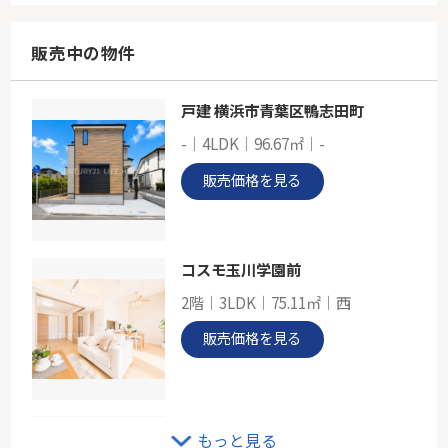
76.31㎡
神奈川県横浜市青葉区たちばな台１丁目
販売中の物件
東急田園都市線「青葉台」駅 徒歩21分
戸建 横浜市青葉区鴨志田町
東急田園都市線「市が尾」東急ドエル・ビアス市が尾A棟
-｜4LDK｜96.67㎡｜-
-
89.00㎡
販売価格を見る
神奈川県横浜市青葉区荏田西５丁目
東急田園都市線「市が尾」駅 徒歩13分
コスモ玉川学園前
2階｜3LDK｜75.11㎡｜西
販売価格を見る
クリオ向ヶ丘遊園壱番館
もっと見る