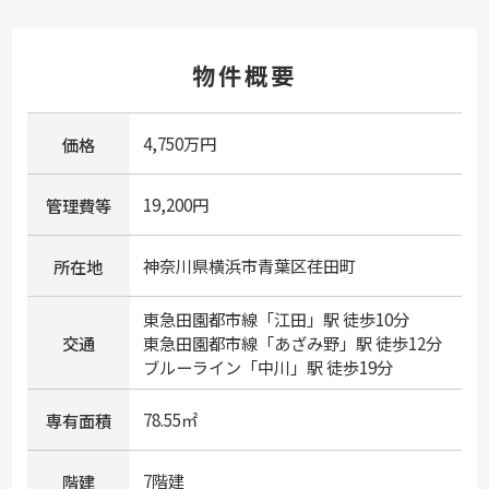
物件概要
4,750万円
価格
19,200円
管理費等
神奈川県
横浜市青葉区
荏田町
所在地
東急田園都市線
「
江田
」駅 徒歩10分
交通
東急田園都市線
「
あざみ野
」駅 徒歩12分
ブルーライン
「
中川
」駅 徒歩19分
78.55㎡
専有面積
7階建
階建