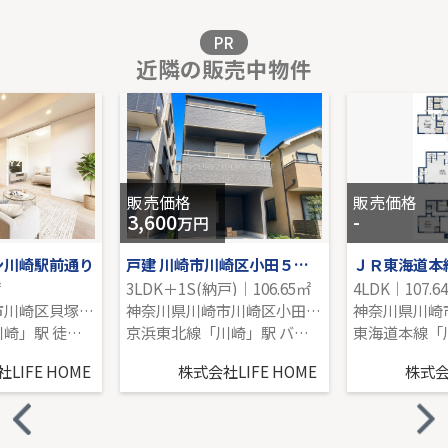
販売価格を見る
PR
近隣の販売中物件
ＪＲ南武線「津田山」新築戸建て
-｜3LDK｜100.32㎡｜-
販売価格を見る
販売価格
販売価格
3,600
-
万円
ン川崎駅前通り
戸建 川崎市川崎区小田５丁目
㎡
3LDK＋1S(納戸)｜106.65㎡
4LDK｜107.6
神奈川県川崎市川崎区貝塚２丁目
神奈川県川崎市川崎区小田５丁目
京浜東北線「川崎」駅 徒歩12分
京浜東北線「川崎」駅 バス15分 「小田小学校」 停歩6分
LIFE HOME
株式会社LIFE HOME
株式会社