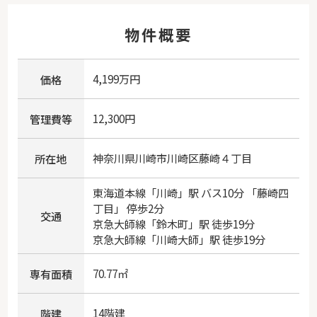
物件概要
4,199万円
価格
12,300円
管理費等
神奈川県
川崎市川崎区
藤崎
４丁目
所在地
東海道本線
「
川崎
」駅 バス10分 「藤崎四
丁目」 停歩2分
交通
京急大師線
「
鈴木町
」駅 徒歩19分
京急大師線
「
川崎大師
」駅 徒歩19分
70.77㎡
専有面積
14階建
階建