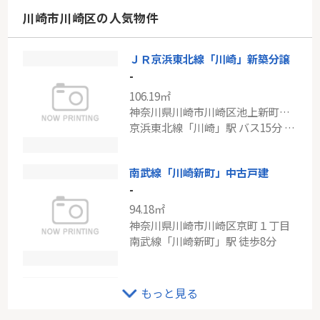
神奈川県川崎市麻生区高石４丁目
川崎市川崎区の人気物件
小田急小田原線「百合ヶ丘」駅 徒歩9分
ＪＲ京浜東北線「川崎」新築分譲
サンビームヒルズ西菅4号棟
-
-
106.19㎡
74.88㎡
神奈川県川崎市川崎区池上新町２丁目
神奈川県川崎市多摩区菅北浦４丁目
京浜東北線「川崎」駅 バス15分 「観音橋」 停歩1分
京王相模原線「京王稲田堤」駅 徒歩11分
南武線「川崎新町」中古戸建
-
94.18㎡
神奈川県川崎市川崎区京町１丁目
南武線「川崎新町」駅 徒歩8分
３LDKリフォームマンション♪利便性の良い立地×人気の角地！新耐震基準で安心！
もっと見る
-