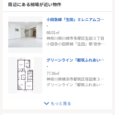
周辺にある相場が近い物件
小田急線「生田」ミレニアムコート向ヶ丘遊園
-
68.01㎡
神奈川県川崎市多摩区生田３丁目
小田急小田原線「生田」駅 徒歩16分
グリーンライン「都筑ふれあいの丘」けやきが丘住宅1-1号棟
-
77.36㎡
神奈川県横浜市都筑区荏田東３丁目
グリーンライン「都筑ふれあいの丘」駅 徒歩15分
ディナ・スカーラ百合ヶ丘
もっと見る
-
74.05㎡