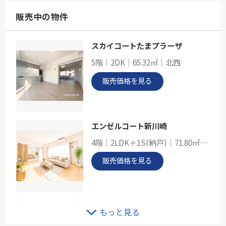
65.58㎡
神奈川県川崎市川崎区小川町
販売中の物件
東海道本線「川崎」駅 徒歩6分
スカイコートたまプラーザ
J R南武線「小田栄」新築戸建
5階｜2DK｜65.32㎡｜北西
-
91.93㎡
販売価格を見る
神奈川県川崎市川崎区小田３丁目
南武線「小田栄」駅 徒歩3分
エンゼルコート新川崎
4階｜2LDK＋1S(納戸)｜71.80㎡｜南西
販売価格を見る
ロワール横濱レムナンツ
もっと見る
12階｜4LDK｜105.23㎡｜南西