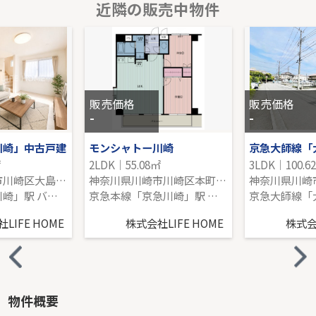
近隣の販売中物件
東急田園都市線「宮前平」中古戸建
-｜3DK｜62.92㎡｜-
販売価格を見る
販売価格
販売価格
-
-
川崎」中古戸建
モンシャトー川崎
㎡
2LDK｜55.08㎡
3LDK｜100.6
神奈川県川崎市川崎区大島４丁目
神奈川県川崎市川崎区本町２丁目
神奈川県川崎
京浜東北線「川崎」駅 バス7分 「大島四丁目」 停歩3分
京急本線「京急川崎」駅 徒歩8分
LIFE HOME
株式会社LIFE HOME
株式会社
物件概要