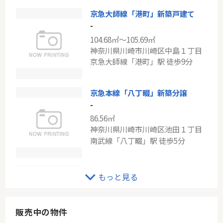
京急大師線「港町」新築戸建て
東急田園都市線「あざみ野」ガーデンハイツあざみ野1号棟
-
-
104.68㎡～105.69㎡
72.51㎡
神奈川県川崎市川崎区中島１丁目
神奈川県横浜市青葉区すすき野１丁目
京急大師線「港町」駅 徒歩9分
東急田園都市線「あざみ野」駅 バス5分 「すすき野一丁目」 停歩3分
京急本線「八丁畷」新築分譲
-
86.56㎡
神奈川県川崎市川崎区池田１丁目
南武線「八丁畷」駅 徒歩5分
コスモ川崎スクエア
もっと見る
-
62.72㎡
神奈川県川崎市川崎区浜町３丁目
販売中の物件
東海道本線「川崎」駅 バス13分 「大島四ツ角」 停歩2分