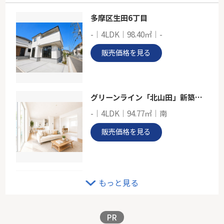
多摩区生田6丁目
京急大師線「大師橋」新築戸建て
-｜4LDK｜98.40㎡｜-
-
117.85㎡
販売価格を見る
神奈川県川崎市川崎区昭和２丁目
京急大師線「大師橋」駅 徒歩12分
グリーンライン「北山田」新築戸建て
-｜4LDK｜94.77㎡｜南
販売価格を見る
東急田園都市線「田奈」中古戸建
もっと見る
-｜4LDK｜81.97㎡｜南西
販売価格を見る
PR