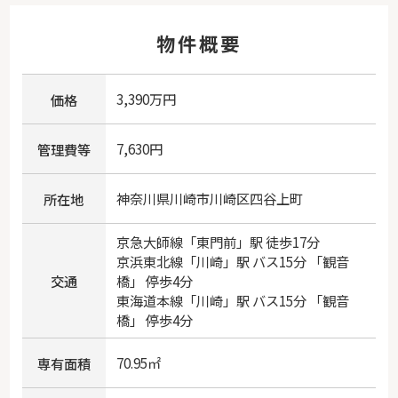
物件概要
3,390万円
価格
7,630円
管理費等
神奈川県
川崎市川崎区
四谷上町
所在地
京急大師線
「
東門前
」駅 徒歩17分
京浜東北線
「
川崎
」駅 バス15分 「観音
交通
橋」 停歩4分
東海道本線
「
川崎
」駅 バス15分 「観音
橋」 停歩4分
70.95㎡
専有面積