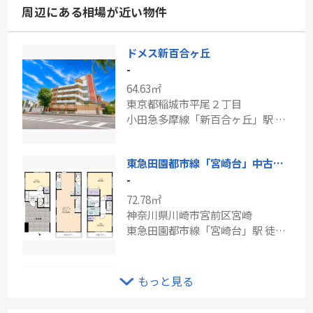
周辺にある相場が近い物件
ドメス新百合ヶ丘
-
64.63㎡
東京都稲城市平尾２丁目
小田急多摩線「新百合ヶ丘」駅 徒歩15分
東急田園都市線「宮崎台」中古戸建
-
72.78㎡
神奈川県川崎市宮前区宮崎
東急田園都市線「宮崎台」駅 徒歩14分
小田急線「新百合ヶ丘」新築分譲
もっと見る
-
92.73㎡