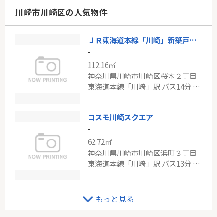
神奈川県川崎市多摩区長沢４丁目
川崎市川崎区の人気物件
小田急小田原線「新百合ヶ丘」駅 バス14分 「西長沢」 停歩7分
ＪＲ東海道本線「川崎」新築戸建て
ＪＲ南武線「久地」向ヶ丘遊園東ガーデンハウス
-
-
112.16㎡
63.79㎡～69.57㎡
神奈川県川崎市川崎区桜本２丁目
神奈川県川崎市多摩区宿河原６丁目
東海道本線「川崎」駅 バス14分 「桜本」 停歩3分
南武線「久地」駅 徒歩8分
コスモ川崎スクエア
-
62.72㎡
神奈川県川崎市川崎区浜町３丁目
東海道本線「川崎」駅 バス13分 「大島四ツ角」 停歩2分
クリオ川崎小田公園壱番館
もっと見る
-