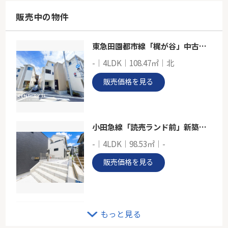
61.64㎡
神奈川県川崎市川崎区小田５丁目
販売中の物件
南武線「小田栄」駅 徒歩7分
東急田園都市線「梶が谷」中古戸建
JR南武線「小田栄」新築戸建て
-｜4LDK｜108.47㎡｜北
-
94.60㎡～98.12㎡
販売価格を見る
神奈川県川崎市川崎区鋼管通２丁目
南武線「小田栄」駅 徒歩15分
小田急線「読売ランド前」新築戸建
-｜4LDK｜98.53㎡｜-
販売価格を見る
クリオ向ヶ丘遊園壱番館
もっと見る
2階｜3LDK｜63.01㎡｜南西