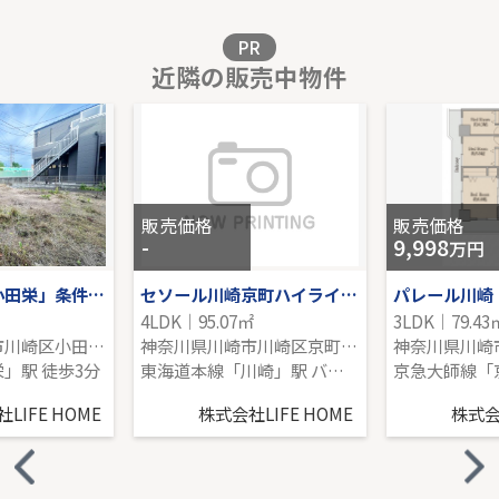
販売価格を見る
PR
近隣の販売中物件
小田急線「登戸」新築分譲
-｜4LDK｜109.30㎡｜南西
販売価格を見る
販売価格
販売価格
-
9,998
万円
ＪＲ南武線「小田栄」条件なし売地
セソール川崎京町ハイライズファーストピア
パレール川崎
4LDK｜95.07㎡
3LDK｜79.43
神奈川県川崎市川崎区小田３丁目
神奈川県川崎市川崎区京町２丁目
」駅 徒歩3分
東海道本線「川崎」駅 バス16分 「小田二丁目」 停歩1分
LIFE HOME
株式会社LIFE HOME
株式会社