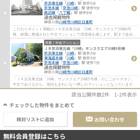
京浜東北線
「
川崎
」駅 徒歩5分
京急本線
「
京急川崎
」駅 徒歩9分
南武線
「
八丁畷
」駅 徒歩8分
過去掲載物件
神奈川県
川崎市川崎区
日進町
こだわりポイント満載のＪＲ京浜東北線「川崎」サンスクエア川崎8号
棟。綺麗に整備された中古マンションで清潔感を感じます。駅まで徒歩5
分なので、移動時間を短縮できます。御身体の...
売買｜中古マンション
ＪＲ京浜東北線「川崎」サンスクエア川崎5号棟
京浜東北線
「
川崎
」駅 徒歩3分
東海道本線
「
川崎
」駅 徒歩3分
京急本線
「
京急川崎
」駅 徒歩7分
過去掲載物件
神奈川県
川崎市川崎区
日進町
「ＪＲ京浜東北線「川崎」サンスクエア川崎5号棟」のここがイチオシ。
中古でありながら、室内もきれいな一押しのマンションとなっています。
多くの方にとって便利で欠かせない条件でも...
該当公開件数
2
件
1-2
件表示
チェックした物件をまとめて
お問い合わせ
検討リストに追加
無料会員登録はこちら