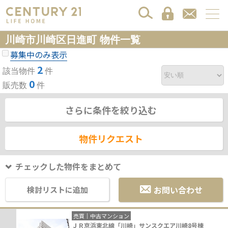
川崎市川崎区日進町 物件一覧
募集中のみ表示
2
該当物件
件
0
販売数
件
さらに条件を絞り込む
物件リクエスト
チェックした物件をまとめて
お問い合わせ
検討リストに追加
売買｜中古マンション
ＪＲ京浜東北線「川崎」サンスクエア川崎8号棟