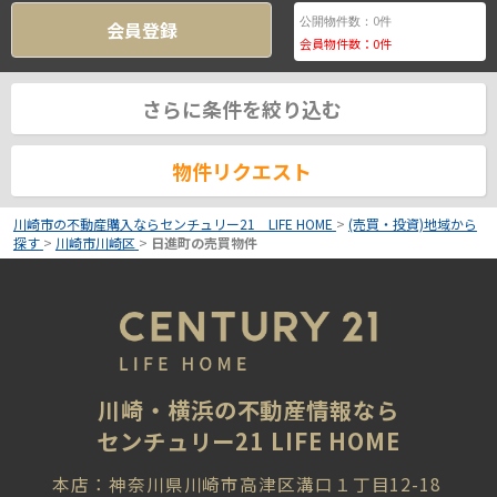
0
公開物件数：
件
会員登録
会員物件数：
0
件
さらに条件を絞り込む
物件リクエスト
川崎市の不動産購入ならセンチュリー21 LIFE HOME
>
(売買・投資)地域から
探す
>
川崎市川崎区
>
日進町の売買物件
川崎・横浜の不動産情報なら
センチュリー21 LIFE HOME
本店：神奈川県川崎市高津区溝口１丁目12-18