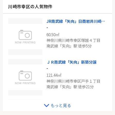
神奈川県横浜市青葉区藤が丘１丁目
川崎市幸区の人気物件
東急田園都市線「藤が丘」駅 徒歩6分
JR南武線「矢向」日商岩井川崎塚越マンション
ＪＲ南武線「中野島」朝日パリオ中野島
-
-
60.50㎡
61.64㎡
神奈川県川崎市幸区塚越４丁目
神奈川県川崎市多摩区中野島３丁目
南武線「矢向」駅 徒歩5分
南武線「中野島」駅 徒歩10分
ＪＲ南武線「矢向」新築分譲
-
121.44㎡
神奈川県川崎市幸区戸手１丁目
南武線「矢向」駅 徒歩21分
ＪＲ京浜東北線「川崎」グレイスガーデン多摩川
もっと見る
-