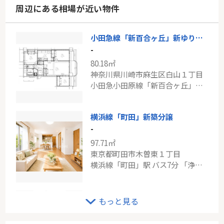
周辺にある相場が近い物件
小田急線「新百合ヶ丘」新ゆりグリーンタウンさつき街区2号棟
-
80.18㎡
神奈川県川崎市麻生区白山１丁目
小田急小田原線「新百合ヶ丘」駅 バス7分 「白山一丁目」 停歩2分
横浜線「町田」新築分譲
-
97.71㎡
東京都町田市木曽東１丁目
横浜線「町田」駅 バス7分 「浄水場前」 停歩1分
東急田園都市線「藤が丘」藤が丘ハウス
もっと見る
-
66.95㎡