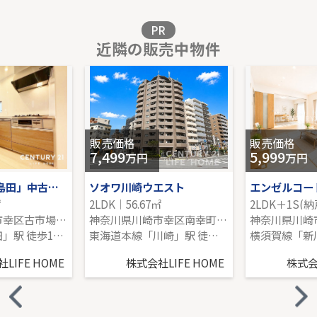
販売価格を見る
PR
近隣の販売中物件
シーズンプレイスＡ棟
8階｜4LDK｜92.56㎡｜南
販売価格を見る
販売価格
販売価格
7,499
5,999
万円
万円
JR南武線「鹿島田」中古戸建
ソオワ川崎ウエスト
エンゼルコー
㎡
2LDK｜56.67㎡
2LDK＋1S(納
神奈川県川崎市幸区古市場１丁目
神奈川県川崎市幸区南幸町２丁目
南武線「鹿島田」駅 徒歩10分
東海道本線「川崎」駅 徒歩7分
LIFE HOME
株式会社LIFE HOME
株式会社