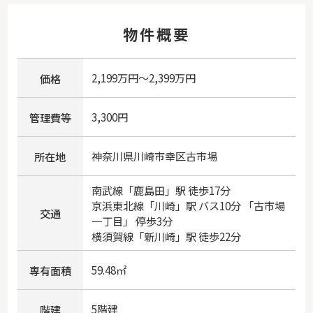
物件概要
2,199万円～2,399万円
価格
3,300円
管理費等
神奈川県
川崎市幸区
古市場
所在地
南武線
「
鹿島田
」駅 徒歩17分
京浜東北線
「
川崎
」駅 バス10分 「古市場
交通
一丁目」 停歩3分
横須賀線
「
新川崎
」駅 徒歩22分
59.48㎡
専有面積
5階建
階建