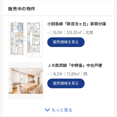
65.58㎡
神奈川県川崎市幸区幸町３丁目
販売中の物件
京浜東北線「川崎」駅 徒歩11分
小田急線「新百合ヶ丘」新築分譲
ＪＲ南武線「矢向」新築分譲
-｜3LDK｜101.02㎡｜北東
-
103.03㎡
販売価格を見る
神奈川県川崎市幸区塚越３丁目
南武線「矢向」駅 徒歩5分
ＪＲ南武線「中野島」中古戸建
-｜4LDK｜72.89㎡｜西
販売価格を見る
南武線「矢野口」売地
もっと見る
-｜-｜129.15㎡｜-