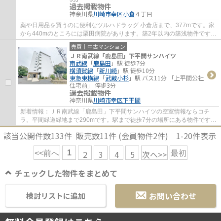
過去掲載物件
神奈川県
川崎市幸区
小倉
４丁目
薬や日用品を買うのに便利なツルハドラッグ 小倉店まで、377mです。家
から440mのところには栗田病院があります。築2年以内の築浅物件です。
駅まで徒歩15分でアクセス可能です。南武線...
売買｜中古マンション
ＪＲ南武線「鹿島田」下平間サンハイツ
南武線
「
鹿島田
」駅 徒歩7分
横須賀線
「
新川崎
」駅 徒歩10分
東急東横線
「
武蔵小杉
」駅 バス11分 「上平間公社
住宅前」 停歩3分
過去掲載物件
神奈川県
川崎市幸区
下平間
新着情報：ＪＲ南武線「鹿島田」下平間サンハイツの空室情報ならコチ
ラ。平間緑道緑地まで290mです。駅まで徒歩7分の場所にある物件です。
中古ながらも綺麗な室内と魅力的な住環境のマ...
該当公開件数
133
件 販売数
11
件 (会員物件
2
件)
1-20
件表示
1
2
3
4
5
次へ>>
<<前へ
最初
チェックした物件をまとめて
お問い合わせ
検討リストに追加