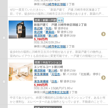
間取:
3LDK/107.45㎡
神奈川県
川崎市幸区
塚越
２丁目
ぜひ一度見ていただきたい、「新築戸建て 戸建 川崎市幸区塚越２丁
目」です。徒歩6分の場所に川崎市立古川小学校があります。新築の戸建
て物件です。不動産購入をお考えなら、当社ス...
売買｜新築一戸建
新築
新築戸建て 戸建 川崎市幸区塚越２丁目
南武線
「
矢向
」駅 徒歩8分
南武線
「
鹿島田
」駅 徒歩12分
横須賀線
「
新川崎
」駅 徒歩16分
5,780万円
間取:
3LDK/109.29㎡
神奈川県
川崎市幸区
塚越
２丁目
徒歩6分の場所に川崎市立古川小学校があります。新築戸建ての物件は、
室内のレイアウトも自分好みに変更可能です。一戸建ての情報だけではな
く、地域環境も併せて知りたいという方は、...
売買｜中古マンション
エンゼルコート新川崎
横須賀線
「
新川崎
」駅 徒歩15分
東急東横線
「
元住吉
」駅 バス8分 「北加瀬」 停歩2
分
東急東横線
「
日吉
」駅 徒歩23分
5,999万円
間取:
2LDK＋1S(納戸)/71.80㎡
神奈川県
川崎市幸区
北加瀬
２丁目
中古でありながら、綺麗で機能的な設備のあるマンションです。あると何
かと便利な、エレベーターのある物件となっています。不動産のことで当
社にご要望やご不明な点などがあれば、メ...