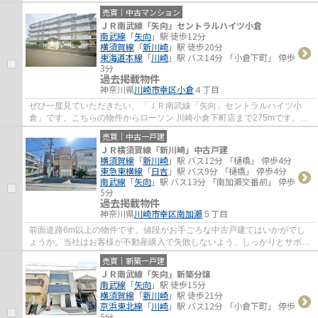
土地です。買い物の際の道のりも楽になり...
売買｜中古マンション
ＪＲ南武線「矢向」セントラルハイツ小倉
南武線
「
矢向
」駅 徒歩12分
横須賀線
「
新川崎
」駅 徒歩20分
東海道本線
「
川崎
」駅 バス14分 「小倉下町」 停歩
3分
過去掲載物件
神奈川県
川崎市幸区
小倉
４丁目
ぜひ一度見ていただきたい、「ＪＲ南武線「矢向」セントラルハイツ小
倉」です。こちらの物件からローソン 川崎小倉下町店まで275mです。マ
ンションにどんな人が住んでいるのかも中古マ...
売買｜中古一戸建
ＪＲ横須賀線「新川崎」中古戸建
横須賀線
「
新川崎
」駅 バス12分 「樋橋」 停歩4分
東急東横線
「
日吉
」駅 バス9分 「樋橋」 停歩4分
南武線
「
矢向
」駅 バス13分 「南加瀬交番前」 停歩
5分
過去掲載物件
神奈川県
川崎市幸区
南加瀬
５丁目
前面道路6m以上の物件です。値段がお手ごろな中古戸建てはいかがでし
ょうか。当社はお客様が不動産購入で失敗しないよう、しっかりとサポー
ト致します。経験豊富なスタッフが丁寧に不...
売買｜新築一戸建
ＪＲ南武線「矢向」新築分譲
南武線
「
矢向
」駅 徒歩15分
横須賀線
「
新川崎
」駅 徒歩21分
京浜東北線
「
川崎
」駅 バス12分 「小倉下町」 停歩
5分