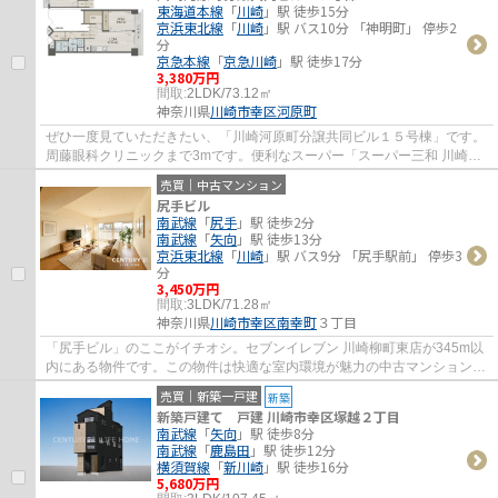
東海道本線
「
川崎
」駅 徒歩15分
京浜東北線
「
川崎
」駅 バス10分 「神明町」 停歩2
分
京急本線
「
京急川崎
」駅 徒歩17分
3,380万円
間取:
2LDK/73.12㎡
神奈川県
川崎市幸区
河原町
ぜひ一度見ていただきたい、「川崎河原町分譲共同ビル１５号棟」です。
周藤眼科クリニックまで3mです。便利なスーパー「スーパー三和 川崎遠
藤店」まで347mです。こちらの物件にはエレ...
売買｜中古マンション
尻手ビル
南武線
「
尻手
」駅 徒歩2分
南武線
「
矢向
」駅 徒歩13分
京浜東北線
「
川崎
」駅 バス9分 「尻手駅前」 停歩3
分
3,450万円
間取:
3LDK/71.28㎡
神奈川県
川崎市幸区
南幸町
３丁目
「尻手ビル」のここがイチオシ。セブンイレブン 川崎柳町東店が345m以
内にある物件です。この物件は快適な室内環境が魅力の中古マンションと
なっています。当社は多種多様な物件情報を...
売買｜新築一戸建
新築
新築戸建て 戸建 川崎市幸区塚越２丁目
南武線
「
矢向
」駅 徒歩8分
南武線
「
鹿島田
」駅 徒歩12分
横須賀線
「
新川崎
」駅 徒歩16分
5,680万円