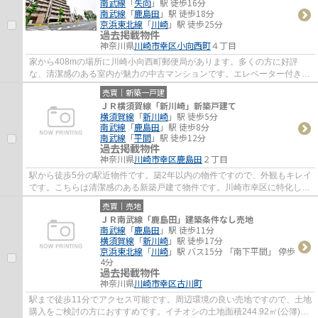
南武線
「
矢向
」駅 徒歩16分
南武線
「
鹿島田
」駅 徒歩18分
京浜東北線
「
川崎
」駅 徒歩25分
過去掲載物件
神奈川県
川崎市幸区
小向西町
４丁目
家から408mの場所に川崎小向西町郵便局があります。多くの方に好評
な、清潔感のある室内が魅力の中古マンションです。エレベーター付きの
物件です。不動産のことで当社にご要望やご不...
売買｜新築一戸建
ＪＲ横須賀線「新川崎」新築戸建て
横須賀線
「
新川崎
」駅 徒歩5分
南武線
「
鹿島田
」駅 徒歩8分
南武線
「
平間
」駅 徒歩12分
過去掲載物件
神奈川県
川崎市幸区
鹿島田
２丁目
駅から徒歩5分の駅近物件です。築2年以内の物件ですので、外観もキレイ
です。こちらは清潔感のある新築戸建て物件です。川崎市幸区に特化した
当社には、不動産情報はもちろんのこと、...
売買｜売地
ＪＲ南武線「鹿島田」建築条件なし売地
南武線
「
鹿島田
」駅 徒歩11分
横須賀線
「
新川崎
」駅 徒歩17分
京浜東北線
「
川崎
」駅 バス15分 「南下平間」 停歩
4分
過去掲載物件
神奈川県
川崎市幸区
古川町
駅まで徒歩11分でアクセス可能です。周辺環境の良い売地ですので、土地
購入をご検討の方におすすめです。イチオシの土地面積244.92㎡(公簿)の