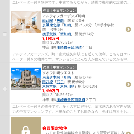
エレベーター付き物件です。中古でありながら、綺麗で機能的な設備のあ
るマンションです。当社は確かな不動産情...
売買｜中古マンション
アルティフガーデンズ川崎
南武線
「
矢向
」駅 徒歩8分
京浜東北線
「
川崎
」駅 バス8分 「戸手小学校
前」 停歩2分
横須賀線
「
新川崎
」駅 徒歩24分
7,198万円
間取:
3LDK/75.81㎡
神奈川県
川崎市幸区
塚越
４丁目
アルティフガーデンズ川崎：南武線矢向駅にも近くて便利。こちらはエレ
ベーター付きの物件です。マンションにどんな人が住んでいるのかも中古
マンションなら事前に知れます。交通アク...
売買｜中古マンション
ソオワ川崎ウエスト
東海道本線
「
川崎
」駅 徒歩7分
南武線
「
尻手
」駅 徒歩8分
京急本線
「
京急川崎
」駅 徒歩13分
7,499万円
間取:
2LDK/56.67㎡
神奈川県
川崎市幸区
南幸町
２丁目
エレベーター付きの物件です。多くの方に好評な、清潔感のある室内が魅
力の中古マンションです。不動産のことでお悩みなら、先ずは当社をお尋
ねください。経験豊富なプロのスタッフが...
会員限定物件
こちらの物件は無料会員登録により閲覧が可能にな