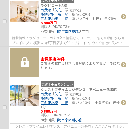
売買｜中古マンション
ラグゼコートA棟
南武線
「
矢向
」駅 徒歩5分
横須賀線
「
新川崎
」駅 徒歩20分
京浜東北線
「
川崎
」駅 バス7分 「神田」 停歩6分
6,480万円
間取:
3LDK/70.73㎡
神奈川県
川崎市幸区
塚越
３丁目
新着情報：ラグゼコートA棟の空室情報ならコチラ。こちらの物件からセ
ブンイレブン 横浜矢向6丁目店まで94mです。住んでいて心地の良い中古
マンションで魅力的です。これから不動産の...
会員限定物件
こちらの物件は無料会員登録により閲覧が可能にな
ります。
売買｜中古マンション
クレストプライムレジデンス アベニュー弐番館
南武線
「
矢向
」駅 徒歩8分
横須賀線
「
新川崎
」駅 徒歩19分
京浜東北線
「
川崎
」駅 バス13分 「小倉陸橋」 停歩
1分
6,880万円
間取:
3LDK/70.75㎡
神奈川県
川崎市幸区
新小倉
「クレストプライムレジデンス アベニュー弐番館」のここがイチオシ。