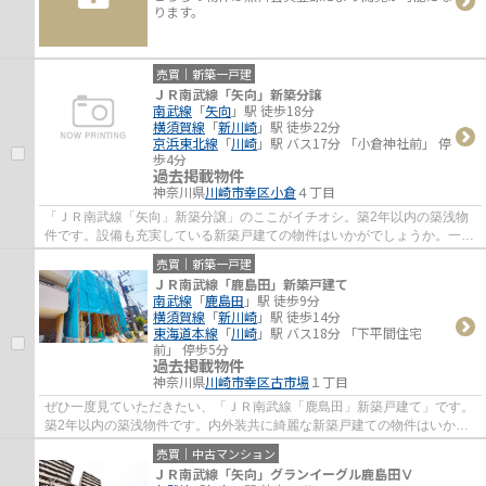
ります。
売買｜新築一戸建
ＪＲ南武線「矢向」新築分譲
南武線
「
矢向
」駅 徒歩18分
横須賀線
「
新川崎
」駅 徒歩22分
京浜東北線
「
川崎
」駅 バス17分 「小倉神社前」 停
歩4分
過去掲載物件
神奈川県
川崎市幸区
小倉
４丁目
「ＪＲ南武線「矢向」新築分譲」のここがイチオシ。築2年以内の築浅物
件です。設備も充実している新築戸建ての物件はいかがでしょうか。一戸
建ての情報だけではなく、地域環境も併せて...
売買｜新築一戸建
ＪＲ南武線「鹿島田」新築戸建て
南武線
「
鹿島田
」駅 徒歩9分
横須賀線
「
新川崎
」駅 徒歩14分
東海道本線
「
川崎
」駅 バス18分 「下平間住宅
前」 停歩5分
過去掲載物件
神奈川県
川崎市幸区
古市場
１丁目
ぜひ一度見ていただきたい、「ＪＲ南武線「鹿島田」新築戸建て」です。
築2年以内の築浅物件です。内外装共に綺麗な新築戸建ての物件はいかが
でしょうか。駅から徒歩9分の物件です。川...
売買｜中古マンション
ＪＲ南武線「矢向」グランイーグル鹿島田Ⅴ